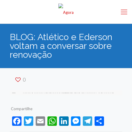
BLOG: Atlético e Ederson
voltam a conversar sobre
renovação
0
Compartilhe
Facebook
Twitter
Email
WhatsApp
LinkedIn
Messenger
Telegram
Share