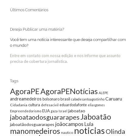
Últimos Comentários
Deseja Publicar uma matéria?
Você tem uma notícia interessante que deseja compartilhar com
o mundo?
Entre em contato com nossa edição e nos informe que assunto
precisa de cobertura jornalística.
Tags
AgoraPE
AgoraPENotícias
ALEPE
Caruaru
andreamedeiros
bolsonaro
brasil
cabodesantoagostinho
cultura
Cidadania
eduardodafonte
defesacivil
eliasgomes
jaboatao
EUA
Empreendedorismo
gaza
Israel
Jaboatão
jaboataodosguararapes
joãocampos
Lula
jaboatãodosguararapes
noticias
manomedeiros
Olinda
nautico