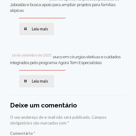
Jaboatão e busca apoio para ampliar projetos para famílias
atípicas
Leia mais
16 de setembro de 2025
Jaboatão lidera Pernambuco em cirurgias eletivas e cuidados
integrados pelo programa Agora Tem Especialistas
Leia mais
Deixe um comentário
O seu endereço de e-mail não será publicado.
Campos
obrigatórios são marcados com
*
Comentário
*