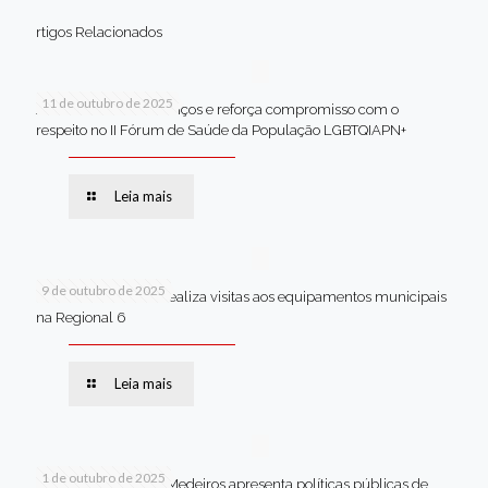
rtigos Relacionados
11 de outubro de 2025
Jaboatão celebra avanços e reforça compromisso com o
respeito no II Fórum de Saúde da População LGBTQIAPN+
Leia mais
9 de outubro de 2025
Van dos secretários realiza visitas aos equipamentos municipais
na Regional 6
Leia mais
1 de outubro de 2025
Em Brasília, Andréa Medeiros apresenta políticas públicas de