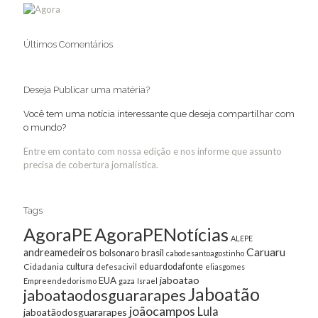
Últimos Comentários
Deseja Publicar uma matéria?
Você tem uma notícia interessante que deseja compartilhar com
o mundo?
Entre em contato com nossa edição e nos informe que assunto
precisa de cobertura jornalística.
Tags
AgoraPE
AgoraPENotícias
ALEPE
Caruaru
andreamedeiros
bolsonaro
brasil
cabodesantoagostinho
cultura
Cidadania
eduardodafonte
defesacivil
eliasgomes
jaboatao
EUA
Empreendedorismo
gaza
Israel
Jaboatão
jaboataodosguararapes
joãocampos
Lula
jaboatãodosguararapes