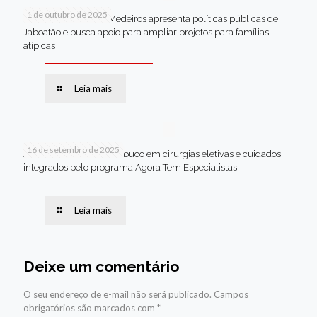
1 de outubro de 2025
Em Brasília, Andréa Medeiros apresenta políticas públicas de
Jaboatão e busca apoio para ampliar projetos para famílias
atípicas
Leia mais
16 de setembro de 2025
Jaboatão lidera Pernambuco em cirurgias eletivas e cuidados
integrados pelo programa Agora Tem Especialistas
Leia mais
Deixe um comentário
O seu endereço de e-mail não será publicado.
Campos
obrigatórios são marcados com
*