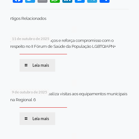
rtigos Relacionados
11 de outubro de 2025
Jaboatão celebra avanços e reforça compromisso com o
respeito no II Fórum de Saúde da População LGBTQIAPN+
Leia mais
9 de outubro de 2025
Van dos secretários realiza visitas aos equipamentos municipais
na Regional 6
Leia mais