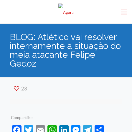
BLOG: Atlético vai resolver
internamente a situação do
meia atacante Felipe
Gedoz
28
Compartilhe
Facebook
Twitter
Email
WhatsApp
LinkedIn
Messenger
Telegram
Share