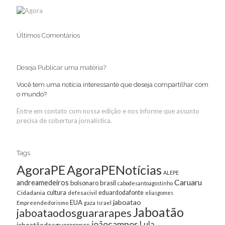
Últimos Comentários
Deseja Publicar uma matéria?
Você tem uma notícia interessante que deseja compartilhar com
o mundo?
Entre em contato com nossa edição e nos informe que assunto
precisa de cobertura jornalística.
Tags
AgoraPE
AgoraPENotícias
ALEPE
Caruaru
andreamedeiros
bolsonaro
brasil
cabodesantoagostinho
cultura
Cidadania
eduardodafonte
defesacivil
eliasgomes
jaboatao
EUA
Empreendedorismo
gaza
Israel
Jaboatão
jaboataodosguararapes
joãocampos
Lula
jaboatãodosguararapes