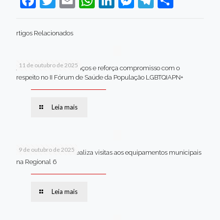
Facebook
Twitter
Email
WhatsApp
LinkedIn
Messenger
Telegram
Share
rtigos Relacionados
11 de outubro de 2025
Jaboatão celebra avanços e reforça compromisso com o
respeito no II Fórum de Saúde da População LGBTQIAPN+
Leia mais
9 de outubro de 2025
Van dos secretários realiza visitas aos equipamentos municipais
na Regional 6
Leia mais