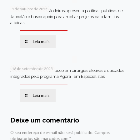
1 de outubro de 2025
Em Brasília, Andréa Medeiros apresenta políticas públicas de
Jaboatão e busca apoio para ampliar projetos para famílias
atípicas
Leia mais
16 de setembro de 2025
Jaboatão lidera Pernambuco em cirurgias eletivas e cuidados
integrados pelo programa Agora Tem Especialistas
Leia mais
Deixe um comentário
O seu endereço de e-mail não será publicado.
Campos
obrigatórios são marcados com
*