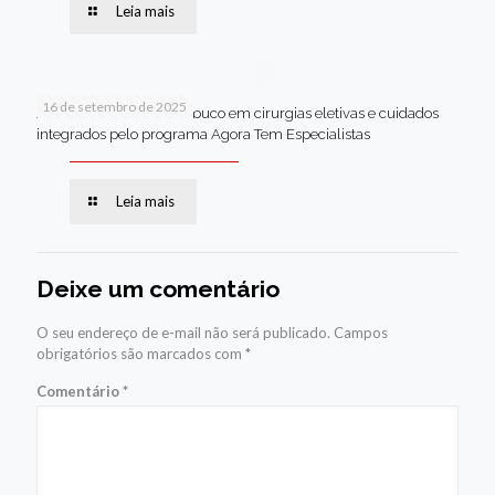
Leia mais
16 de setembro de 2025
Jaboatão lidera Pernambuco em cirurgias eletivas e cuidados
integrados pelo programa Agora Tem Especialistas
Leia mais
Deixe um comentário
O seu endereço de e-mail não será publicado.
Campos
obrigatórios são marcados com
*
Comentário
*