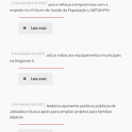
11 de outubro de 2025
Jaboatão celebra avanços e reforça compromisso com o
respeito no II Fórum de Saúde da População LGBTQIAPN+
Leia mais
9 de outubro de 2025
Van dos secretários realiza visitas aos equipamentos municipais
na Regional 6
Leia mais
1 de outubro de 2025
Em Brasília, Andréa Medeiros apresenta políticas públicas de
Jaboatão e busca apoio para ampliar projetos para famílias
atípicas