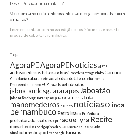
Deseja Publicar uma matéria?
Você tem uma notícia interessante que deseja compartilhar com
o mundo?
Entre em contato com nossa edição e nos informe que assunto
precisa de cobertura jornalística.
Tags
AgoraPE
AgoraPENotícias
ALEPE
Caruaru
andreamedeiros
bolsonaro
brasil
cabodesantoagostinho
cultura
Cidadania
eduardodafonte
defesacivil
eliasgomes
jaboatao
EUA
Empreendedorismo
gaza
Israel
Jaboatão
jaboataodosguararapes
joãocampos
Lula
jaboatãodosguararapes
noticias
manomedeiros
Olinda
nautico
pernambuco
Petrolina
Prefeitura
pp
Recife
raquellyra
prefeituradorecife
pt
PSB
riomarRecife
santacruz
rodrigopinheiro
saúde
saude
turismo
simãodurando
sport
tecnologia