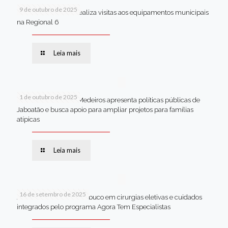
9 de outubro de 2025
Van dos secretários realiza visitas aos equipamentos municipais
na Regional 6
Leia mais
1 de outubro de 2025
Em Brasília, Andréa Medeiros apresenta políticas públicas de
Jaboatão e busca apoio para ampliar projetos para famílias
atípicas
Leia mais
16 de setembro de 2025
Jaboatão lidera Pernambuco em cirurgias eletivas e cuidados
integrados pelo programa Agora Tem Especialistas