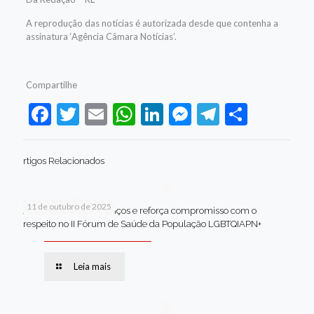
A reprodução das notícias é autorizada desde que contenha a
assinatura ‘Agência Câmara Notícias’.
Compartilhe
Facebook
Twitter
Email
WhatsApp
LinkedIn
Messenger
Telegram
Share
rtigos Relacionados
11 de outubro de 2025
Jaboatão celebra avanços e reforça compromisso com o
respeito no II Fórum de Saúde da População LGBTQIAPN+
Leia mais