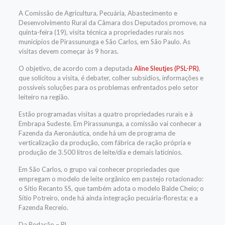
A Comissão de Agricultura, Pecuária, Abastecimento e
Desenvolvimento Rural da Câmara dos Deputados promove, na
quinta-feira (19), visita técnica a propriedades rurais nos
municípios de Pirassununga e São Carlos, em São Paulo. As
visitas devem começar às 9 horas.
O objetivo, de acordo com a deputada
Aline Sleutjes (PSL-PR)
,
que solicitou a visita, é debater, colher subsídios, informações e
possíveis soluções para os problemas enfrentados pelo setor
leiteiro na região.
Estão programadas visitas a quatro propriedades rurais e à
Embrapa Sudeste. Em Pirassununga, a comissão vai conhecer a
Fazenda da Aeronáutica, onde há um de programa de
verticalização da produção, com fábrica de ração própria e
produção de 3.500 litros de leite/dia e demais laticínios.
Em São Carlos, o grupo vai conhecer propriedades que
empregam o modelo de leite orgânico em pastejo rotacionado:
o Sítio Recanto SS, que também adota o modelo Balde Cheio; o
Sítio Potreiro, onde há ainda integração pecuária-floresta; e a
Fazenda Recreio.
Da Redação – RL