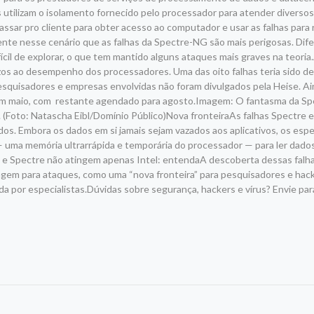
tilizam o isolamento fornecido pelo processador para atender diversos
sar pro cliente para obter acesso ao computador e usar as falhas para 
nte nesse cenário que as falhas da Spectre-NG são mais perigosas. Dif
fícil de explorar, o que tem mantido alguns ataques mais graves na teoria
ízos ao desempenho dos processadores. Uma das oito falhas teria sido d
 pesquisadores e empresas envolvidas não foram divulgados pela Heise. 
a em maio, com restante agendado para agosto.Imagem: O fantasma da Sp
’. (Foto: Natascha Eibl/Domínio Público)Nova fronteiraAs falhas Spectre
s. Embora os dados em si jamais sejam vazados aos aplicativos, os espe
— uma memória ultrarrápida e temporária do processador — para ler dado
e Spectre não atingem apenas Intel: entendaA descoberta dessas falh
em para ataques, como uma “nova fronteira” para pesquisadores e hack
da por especialistas.Dúvidas sobre segurança, hackers e vírus? Envie par
r
am
re