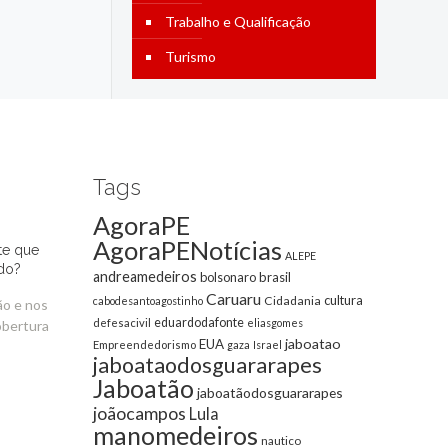
Trabalho e Qualificação
Turismo
Tags
AgoraPE
AgoraPENotícias
te que
ALEPE
do?
andreamedeiros
bolsonaro
brasil
Caruaru
cultura
Cidadania
cabodesantoagostinho
ão e nos
eduardodafonte
defesacivil
eliasgomes
obertura
jaboatao
EUA
Empreendedorismo
gaza
Israel
jaboataodosguararapes
Jaboatão
jaboatãodosguararapes
joãocampos
Lula
manomedeiros
nautico