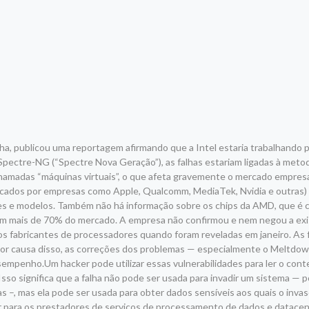
a, publicou uma reportagem afirmando que a Intel estaria trabalhando pa
Spectre-NG (“Spectre Nova Geração”), as falhas estariam ligadas à meto
 chamadas “máquinas virtuais”, o que afeta gravemente o mercado empres
ricados por empresas como Apple, Qualcomm, MediaTek, Nvidia e outras
tes e modelos. Também não há informação sobre os chips da AMD, que é 
tem mais de 70% do mercado. A empresa não confirmou e nem negou a exi
s fabricantes de processadores quando foram reveladas em janeiro. As 
Por causa disso, as correções dos problemas — especialmente o Meltdow
sempenho.Um hacker pode utilizar essas vulnerabilidades para ler o con
o significa que a falha não pode ser usada para invadir um sistema — 
as –, mas ela pode ser usada para obter dados sensíveis aos quais o invas
r para os prestadores de serviços de processamento de dados e datacen