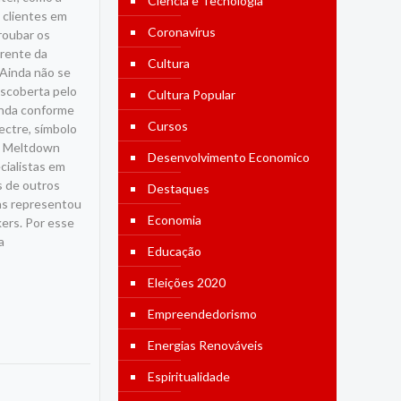
Ciência e Tecnologia
 clientes em
Coronavírus
roubar os
erente da
Cultura
.Ainda não se
escoberta pelo
Cultura Popular
Ainda conforme
Cursos
ectre, símbolo
 e Meltdown
Desenvolvimento Economico
cialistas em
s de outros
Destaques
as representou
Economia
ers. Por esse
a
Educação
Eleições 2020
Empreendedorismo
Energias Renováveis
Espiritualidade