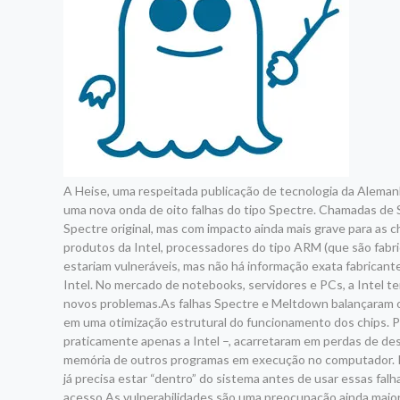
A Heise, uma respeitada publicação de tecnologia da Alemanh
uma nova onda de oito falhas do tipo Spectre. Chamadas de 
Spectre original, mas com impacto ainda mais grave para as
produtos da Intel, processadores do tipo ARM (que são fab
estariam vulneráveis, mas não há informação exata fabrican
Intel. No mercado de notebooks, servidores e PCs, a Intel 
novos problemas.As falhas Spectre e Meltdown balançaram o
em uma otimização estrutural do funcionamento dos chips. 
praticamente apenas a Intel –, acarretaram em perdas de de
memória de outros programas em execução no computador. Iss
já precisa estar “dentro” do sistema antes de usar essas falh
acesso.As vulnerabilidades são uma preocupação ainda maio