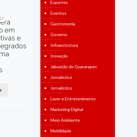
Esportes
Eventos
025
dera
Gastronomia
o em
Governo
etivas e
tegrados
Infraestrutura
ama
Inovação
Jaboatão do Guararapes
s
Jornalístico
Jornalístico
s
Lazer e Entretenimento
Marketing Digital
Meio Ambiente
Mobilidade