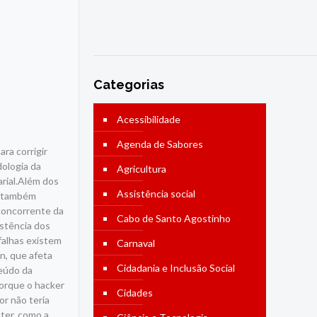
Categorias
Acessibilidade
Agenda de Sabores
ra corrigir
dologia da
Agricultura
arial.Além dos
Assistência social
) também
concorrente da
Cabo de Santo Agostinho
stência dos
falhas existem
Carnaval
n, que afeta
Cidadania e Inclusão Social
teúdo da
porque o hacker
Cidades
or não teria
ter, como a