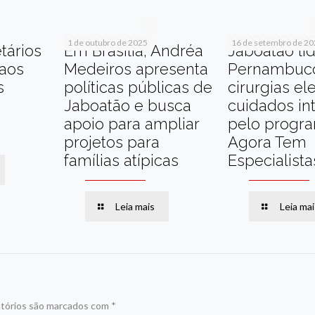
1 de outubro de 2025
16 de setembro de 2
tários
Em Brasília, Andréa
Jaboatão li
 aos
Medeiros apresenta
Pernambuc
s
políticas públicas de
cirurgias el
Jaboatão e busca
cuidados in
apoio para ampliar
pelo progr
projetos para
Agora Tem
famílias atípicas
Especialista
Leia mais
Leia mai
tórios são marcados com
*