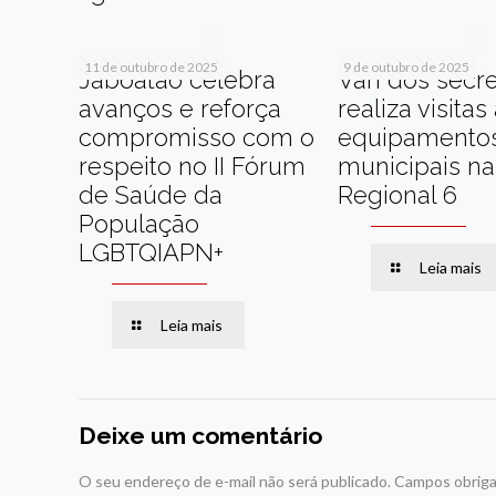
11 de outubro de 2025
9 de outubro de 2025
Jaboatão celebra
Van dos secre
avanços e reforça
realiza visitas
compromisso com o
equipamento
respeito no II Fórum
municipais na
de Saúde da
Regional 6
População
LGBTQIAPN+
Leia mais
Leia mais
Deixe um comentário
O seu endereço de e-mail não será publicado.
Campos obriga