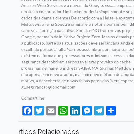
Amazon Web Services e a nuvem do Google. Essas empresas u
um único computador. Um hacker poderia simplesmente se pas
dados dos demais clientes.De acordo com a Heise, é exatame
Meltdown, a falha Spectre original era notória por ser bem di
sabe se a correção das falhas Spectre-NG trará novos preju
Google, por meio da iniciativa Projeto Zero. Mas os demais
a publicação, parte das atualizações deve ser lançada aind
escolhido porque a falha ‘vai nos assombrar por muito tempo
existem na forma que processadores otimizam o acesso a dado
segurança descobriram ser possível tirar proveito do cache 
programas de maneira indireta.SAIBA MAISFalhas Meltdown 
não apenas um novo ataque, mas um novo método de abordag
motivo, a descoberta de novas falhas parecidas já era espera
g1seguranca@globomail.com
Compartilhe
Facebook
Twitter
Email
WhatsApp
LinkedIn
Messenge
Telegr
Sha
rtigos Relacionados