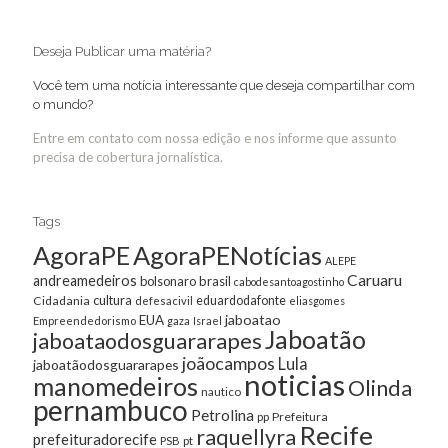
Deseja Publicar uma matéria?
Você tem uma notícia interessante que deseja compartilhar com
o mundo?
Entre em contato com nossa edição e nos informe que assunto
precisa de cobertura jornalística.
Tags
AgoraPE
AgoraPENotícias
ALEPE
Caruaru
andreamedeiros
bolsonaro
brasil
cabodesantoagostinho
cultura
Cidadania
eduardodafonte
defesacivil
eliasgomes
jaboatao
EUA
Empreendedorismo
gaza
Israel
Jaboatão
jaboataodosguararapes
joãocampos
Lula
jaboatãodosguararapes
noticias
manomedeiros
Olinda
nautico
pernambuco
Petrolina
Prefeitura
pp
Recife
raquellyra
prefeituradorecife
pt
PSB