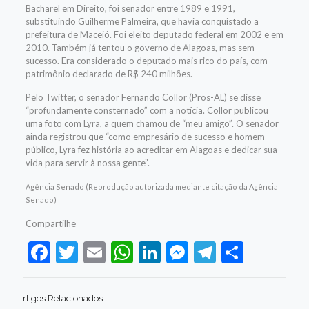
Bacharel em Direito, foi senador entre 1989 e 1991,
substituindo Guilherme Palmeira, que havia conquistado a
prefeitura de Maceió. Foi eleito deputado federal em 2002 e em
2010. Também já tentou o governo de Alagoas, mas sem
sucesso. Era considerado o deputado mais rico do país, com
patrimônio declarado de R$ 240 milhões.
Pelo Twitter, o senador Fernando Collor (Pros-AL) se disse
“profundamente consternado” com a notícia. Collor publicou
uma foto com Lyra, a quem chamou de “meu amigo”. O senador
ainda registrou que “como empresário de sucesso e homem
público, Lyra fez história ao acreditar em Alagoas e dedicar sua
vida para servir à nossa gente”.
Agência Senado (Reprodução autorizada mediante citação da Agência
Senado)
Compartilhe
Facebook
Twitter
Email
WhatsApp
LinkedIn
Messenger
Telegram
Share
rtigos Relacionados