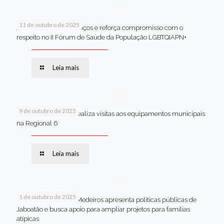
11 de outubro de 2025
Jaboatão celebra avanços e reforça compromisso com o
respeito no II Fórum de Saúde da População LGBTQIAPN+
Leia mais
9 de outubro de 2025
Van dos secretários realiza visitas aos equipamentos municipais
na Regional 6
Leia mais
1 de outubro de 2025
Em Brasília, Andréa Medeiros apresenta políticas públicas de
Jaboatão e busca apoio para ampliar projetos para famílias
atípicas