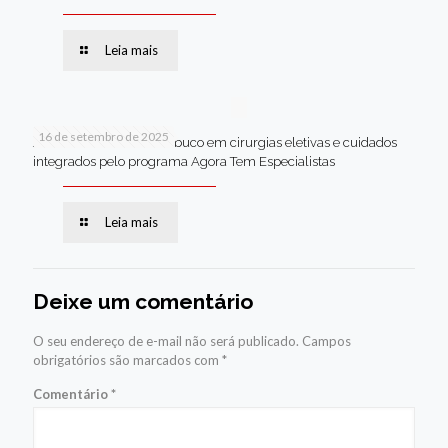
Leia mais
16 de setembro de 2025
Jaboatão lidera Pernambuco em cirurgias eletivas e cuidados
integrados pelo programa Agora Tem Especialistas
Leia mais
Deixe um comentário
O seu endereço de e-mail não será publicado.
Campos
obrigatórios são marcados com
*
Comentário
*