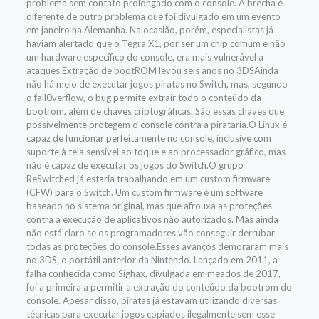
problema sem contato prolongado com o console. A brecha é
diferente de outro problema que foi divulgado em um evento
em janeiro na Alemanha. Na ocasião, porém, especialistas já
haviam alertado que o Tegra X1, por ser um chip comum e não
um hardware específico do console, era mais vulnerável a
ataques.Extração de bootROM levou seis anos no 3DSAinda
não há meio de executar jogos piratas no Switch, mas, segundo
o fail0verflow, o bug permite extrair todo o conteúdo da
bootrom, além de chaves criptográficas. São essas chaves que
possivelmente protegem o console contra a pirataria.O Linux é
capaz de funcionar perfeitamente no console, inclusive com
suporte à tela sensível ao toque e ao processador gráfico, mas
não é capaz de executar os jogos do Switch.O grupo
ReSwitched já estaria trabalhando em um custom firmware
(CFW) para o Switch. Um custom firmware é um software
baseado no sistema original, mas que afrouxa as proteções
contra a execução de aplicativos não autorizados. Mas ainda
não está claro se os programadores vão conseguir derrubar
todas as proteções do console.Esses avanços demoraram mais
no 3DS, o portátil anterior da Nintendo. Lançado em 2011, a
falha conhecida como Sighax, divulgada em meados de 2017,
foi a primeira a permitir a extração do conteúdo da bootrom do
console. Apesar disso, piratas já estavam utilizando diversas
técnicas para executar jogos copiados ilegalmente sem esse