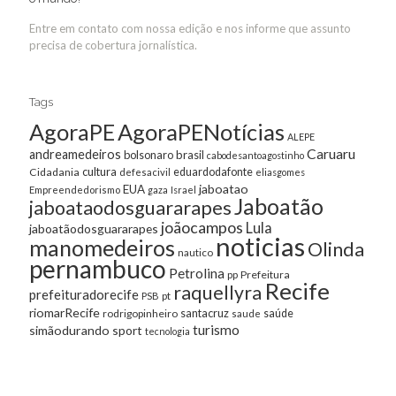
Entre em contato com nossa edição e nos informe que assunto
precisa de cobertura jornalística.
Tags
AgoraPE
AgoraPENotícias
ALEPE
Caruaru
andreamedeiros
bolsonaro
brasil
cabodesantoagostinho
cultura
Cidadania
eduardodafonte
defesacivil
eliasgomes
jaboatao
EUA
Empreendedorismo
gaza
Israel
Jaboatão
jaboataodosguararapes
joãocampos
Lula
jaboatãodosguararapes
noticias
manomedeiros
Olinda
nautico
pernambuco
Petrolina
Prefeitura
pp
Recife
raquellyra
prefeituradorecife
pt
PSB
riomarRecife
santacruz
rodrigopinheiro
saúde
saude
turismo
simãodurando
sport
tecnologia