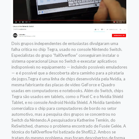
Dois grupos independentes de entusiastas divulgaram uma
falha crítica no chip Tegra, usado no console Nintendo Switch.
Especialistas do grupo “fail0verflow” conseguiram instalar o
sistema operacional Linux no Switch e executar aplicativos
indisponíveis no equipamento — incluindo possíveis emuladores
— e é possível que a descoberta abra caminho para a pirataria
de jogos.Tegra é uma linha de chips desenvolvida pela Nvidia, a
mesma fabricante das placas de vídeo GeForce e Quadro
usadas em computadores e notebooks. Além do Switch, chips
Tegra são usados em tablets, como o Pixel C e o Nvidia Shield
Tablet, e no console Android Nvidia Shield. A Nvidia também
comercializa o chip para computadores de bordo no setor
automotivo, mas a pesquisa dos grupos se concentrou no
Switch da Nintendo.A pesquisadora Katherine Temkin, do
ReSwitched, chamou o problema encontrado de Fusée Gelée. A
técnica do fail0verflow foi batizada de ShofEL2. Ambos se
tratam do mesmo problema, mas foram descobertos de forma