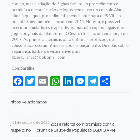
código, mas a criação do Sighax facilitou o procedimento e
permitiu a decodificação de jogos sem o uso do console.Ainda
não há qualquer procedimento semelhante para o PS Vita, o
portátil Sony também lançado em 2011. No Vita, é possível
executar emuladores e aplicativos, mas não cópias ilegais dos
jogos originais da plataforma.O Switch foi lançado em março de
2017. As primeiras técnicas para dribar as proteções do
console apareceram 9 meses após o lançamento. Dúvidas sobre
segurança, hackers e vírus? Envie para
g1seguranca@globomail.com
Compartilhe
Facebook
Twitter
Email
WhatsApp
LinkedIn
Messenger
Telegram
Share
rtigos Relacionados
11 de outubro de 2025
Jaboatão celebra avanços e reforça compromisso com o
respeito no II Fórum de Saúde da População LGBTQIAPN+