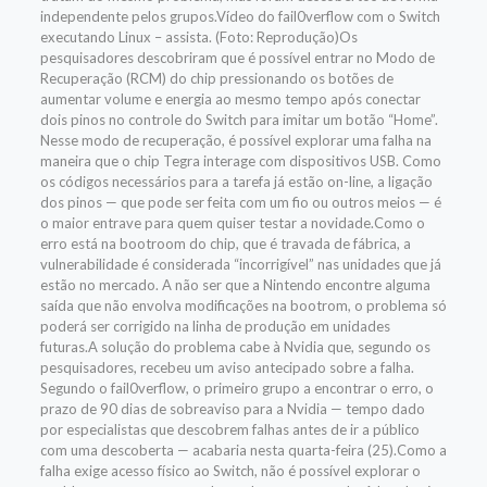
independente pelos grupos.Vídeo do fail0verflow com o Switch
executando Linux – assista. (Foto: Reprodução)Os
pesquisadores descobriram que é possível entrar no Modo de
Recuperação (RCM) do chip pressionando os botões de
aumentar volume e energia ao mesmo tempo após conectar
dois pinos no controle do Switch para imitar um botão “Home”.
Nesse modo de recuperação, é possível explorar uma falha na
maneira que o chip Tegra interage com dispositivos USB. Como
os códigos necessários para a tarefa já estão on-line, a ligação
dos pinos — que pode ser feita com um fio ou outros meios — é
o maior entrave para quem quiser testar a novidade.Como o
erro está na bootroom do chip, que é travada de fábrica, a
vulnerabilidade é considerada “incorrigível” nas unidades que já
estão no mercado. A não ser que a Nintendo encontre alguma
saída que não envolva modificações na bootrom, o problema só
poderá ser corrigido na linha de produção em unidades
futuras.A solução do problema cabe à Nvidia que, segundo os
pesquisadores, recebeu um aviso antecipado sobre a falha.
Segundo o fail0verflow, o primeiro grupo a encontrar o erro, o
prazo de 90 dias de sobreaviso para a Nvidia — tempo dado
por especialistas que descobrem falhas antes de ir a público
com uma descoberta — acabaria nesta quarta-feira (25).Como a
falha exige acesso físico ao Switch, não é possível explorar o