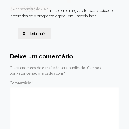
16 de setembro de 2025
Jaboatão lidera Pernambuco em cirurgias eletivas e cuidados
integrados pelo programa Agora Tem Especialistas
Leia mais
Deixe um comentário
O seu endereço de e-mail não será publicado.
Campos
obrigatórios são marcados com
*
Comentário
*