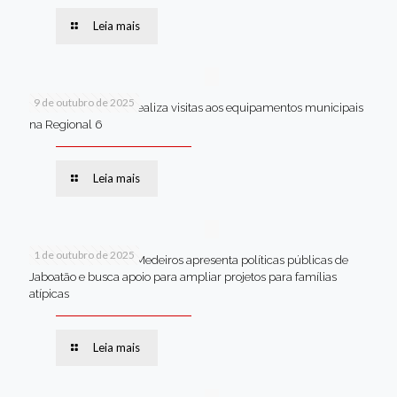
Leia mais
9 de outubro de 2025
Van dos secretários realiza visitas aos equipamentos municipais
na Regional 6
Leia mais
1 de outubro de 2025
Em Brasília, Andréa Medeiros apresenta políticas públicas de
Jaboatão e busca apoio para ampliar projetos para famílias
atípicas
Leia mais