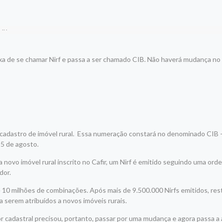
deixa de se chamar Nirf e passa a ser chamado CIB. Não haverá mudança n
o cadastro de imóvel rural. Essa numeração constará no denominado CIB
m 5 de agosto.
novo imóvel rural inscrito no Cafir, um Nirf é emitido seguindo uma ord
dor.
 10 milhões de combinações. Após mais de 9.500.000 Nirfs emitidos, re
 serem atribuídos a novos imóveis rurais.
r cadastral precisou, portanto, passar por uma mudança e agora passa a 