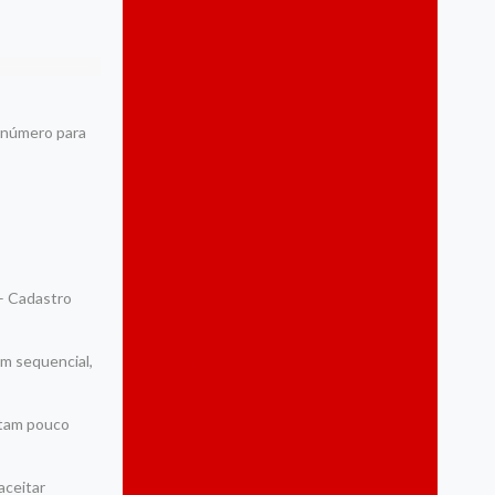
Agricultura
Assistência social
Cabo de Santo Agostinho
Carnaval
Cidadania e Inclusão Social
Cidades
o número para
Ciência e Tecnologia
Coronavírus
Cultura
Cultura Popular
Cursos
Desenvolvimento Economico
Destaques
 – Cadastro
Economia
Educação
em sequencial,
Eleições 2020
Empreendedorismo
Energias Renováveis
stam pouco
Espiritualidade
Esportes
Eventos
aceitar