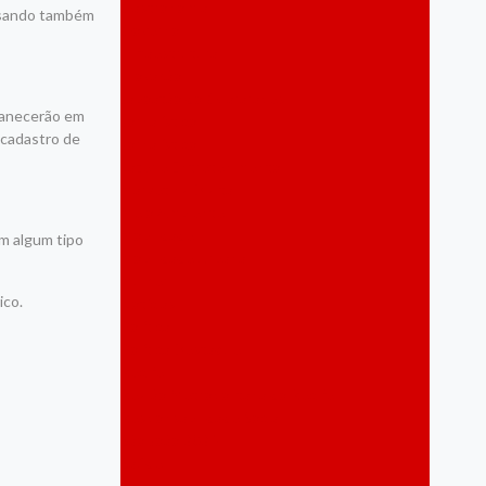
Gastronomia
assando também
Governo
Infraestrutura
Inovação
Jaboatão do Guararapes
rmanecerão em
Jornalístico
 cadastro de
Jornalístico
Lazer e Entretenimento
Marketing Digital
Meio Ambiente
Mobilidade
m algum tipo
Mobilidade Urbana
Mulher
ico.
Notícias
Política
Política Destaque
Recife
Região Metropolitana do Recife
Responsabilidade Social
São João 2024
Saúde
Saúde Mental