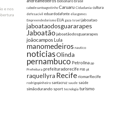
andreamedeiros
bolsonaro
brasil
Caruaru
cultura
Cidadania
cabodesantoagostinho
ão e nos
eduardodafonte
defesacivil
eliasgomes
obertura
jaboatao
EUA
Empreendedorismo
gaza
Israel
jaboataodosguararapes
Jaboatão
jaboatãodosguararapes
joãocampos
Lula
manomedeiros
nautico
noticias
Olinda
pernambuco
Petrolina
pp
prefeituradorecife
Prefeitura
pt
PSB
Recife
raquellyra
riomarRecife
santacruz
rodrigopinheiro
saúde
saude
turismo
simãodurando
sport
tecnologia