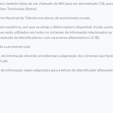
mero também deixa de ser chamado de Nirf para ser denominado CIB, p
es Territoriais (Sinter).
ento Nacional de Trânsito em placas de automóveis no país.
te numéricos, até que se atinja o último número disponível. Assim, pe
ue serão utilizados em todos os sistemas de informação relacionados ao
da emissão de identificadores com caracteres alfanuméricos (CIB).
do a um imóvel rural.
de informação deverão providenciar a adaptação dos sistemas que faze
 Cafir.
 de informação sejam adaptados para a leitura do identificador alfanumér
r
am
re