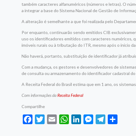
também caracteres alfanuméricos (números e letras). O nú
a integrar a base do Sistema Nacional de Gestão de Informaçõ
A alteração é semelhante a que foi realizada pelo Departam
Por enquanto, continuarão sendo emitidos CIB exclusivamen
uso os identificadores emitidos com caracteres numéricos, q
imóveis rurais ou à tributação do ITR, mesmo após o início 
Não haverá, portanto, substituição de identificador já atribuí
Com a mudança, os gestores e desenvolvedores de sistemas 
de consulta ou armazenamento do identificador cadastral do
A Receita Federal do Brasil estima que em 1 ano, os sistemas
Com informações da
Receita Federal
Compartilhe
Facebook
Twitter
Email
WhatsApp
LinkedIn
Messenge
Telegr
Sha