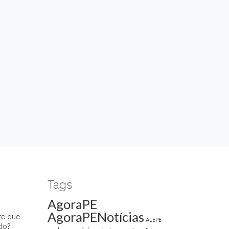
Tags
AgoraPE
AgoraPENotícias
te que
ALEPE
do?