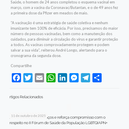
Saúde, o homem de 24 anos completou o esquema vacinal em
março, com a vacina da Coronavac/Butantan, e o de 49 anos fez
a primeira dose da Pfizer em meados de maio.
“A vacinação é uma estratégia de saúde coletiva e nenhum
imunizante tem 100% de eficácia. Por isso, precisamos do maior
número de pessoas vacinadas, bem como a manutenção dos
cuidados, para diminuir a circulação do vírus e garantir proteção
a todos. As vacinas comprovadamente protegem e podem
salvar a sua vida”, reiterou André Longo, alertando para o
cronograma da segunda dose.
Compartilhe
Facebook
Twitter
Email
WhatsApp
LinkedIn
Messenger
Telegram
Share
rtigos Relacionados
11 de outubro de 2025
Jaboatão celebra avanços e reforça compromisso com o
respeito no II Fórum de Saúde da População LGBTQIAPN+