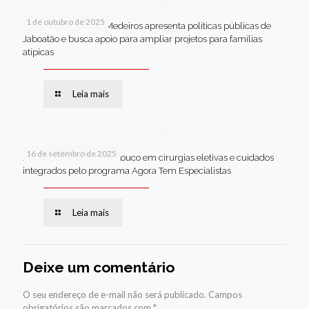
1 de outubro de 2025
Em Brasília, Andréa Medeiros apresenta políticas públicas de
Jaboatão e busca apoio para ampliar projetos para famílias
atípicas
Leia mais
16 de setembro de 2025
Jaboatão lidera Pernambuco em cirurgias eletivas e cuidados
integrados pelo programa Agora Tem Especialistas
Leia mais
Deixe um comentário
O seu endereço de e-mail não será publicado.
Campos
obrigatórios são marcados com
*