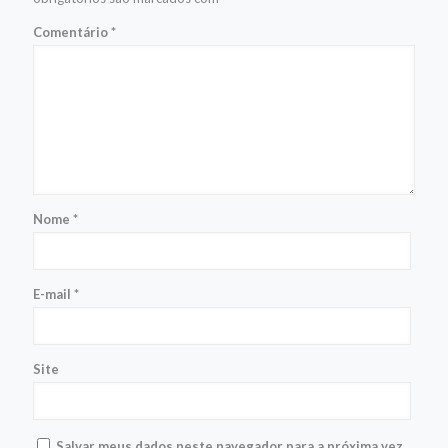
Comentário
*
Nome
*
E-mail
*
Site
Salvar meus dados neste navegador para a próxima vez