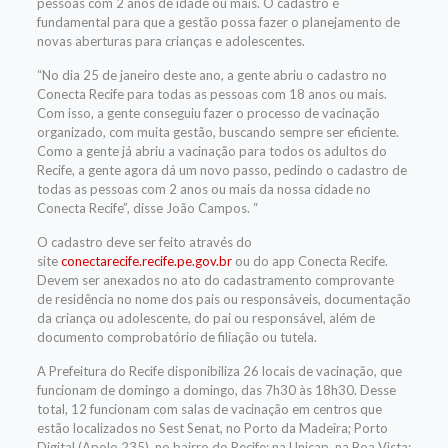
pessoas com 2 anos de idade ou mais. O cadastro é
fundamental para que a gestão possa fazer o planejamento de
novas aberturas para crianças e adolescentes.
“No dia 25 de janeiro deste ano, a gente abriu o cadastro no
Conecta Recife para todas as pessoas com 18 anos ou mais.
Com isso, a gente conseguiu fazer o processo de vacinação
organizado, com muita gestão, buscando sempre ser eficiente.
Como a gente já abriu a vacinação para todos os adultos do
Recife, a gente agora dá um novo passo, pedindo o cadastro de
todas as pessoas com 2 anos ou mais da nossa cidade no
Conecta Recife”, disse João Campos. “
O cadastro deve ser feito através do
site
conectarecife.recife.pe.gov.br
ou do app Conecta Recife.
Devem ser anexados no ato do cadastramento comprovante
de residência no nome dos pais ou responsáveis, documentação
da criança ou adolescente, do pai ou responsável, além de
documento comprobatório de filiação ou tutela.
A Prefeitura do Recife disponibiliza 26 locais de vacinação, que
funcionam de domingo a domingo, das 7h30 às 18h30. Desse
total, 12 funcionam com salas de vacinação em centros que
estão localizados no Sest Senat, no Porto da Madeira; Porto
Digital (Apolo 235), no bairro do Recife; na Unicap, na Boa Vista;