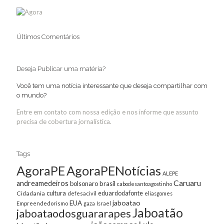
Últimos Comentários
Deseja Publicar uma matéria?
Você tem uma notícia interessante que deseja compartilhar com
o mundo?
Entre em contato com nossa edição e nos informe que assunto
precisa de cobertura jornalística.
Tags
AgoraPE
AgoraPENotícias
ALEPE
Caruaru
andreamedeiros
bolsonaro
brasil
cabodesantoagostinho
cultura
Cidadania
eduardodafonte
defesacivil
eliasgomes
jaboatao
EUA
Empreendedorismo
gaza
Israel
Jaboatão
jaboataodosguararapes