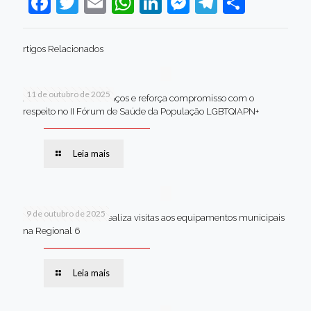
Facebook
Twitter
Email
WhatsApp
LinkedIn
Messenger
Telegram
Share
rtigos Relacionados
11 de outubro de 2025
Jaboatão celebra avanços e reforça compromisso com o
respeito no II Fórum de Saúde da População LGBTQIAPN+
Leia mais
9 de outubro de 2025
Van dos secretários realiza visitas aos equipamentos municipais
na Regional 6
Leia mais