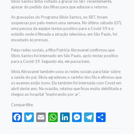
Silvio Santos tinha voltado a gravar no SBT recentemente,
apesar do pedido das filhas para que adiasse o retorno.
As gravações do Programa Silvio Santos, no SBT, foram
suspensas por pelo menos uma semana. No último sábado (07),
uma pessoa da equipe testou positivo para a Covid-19 e o
estúdio onde é filmada a atração televisiva, em São Paulo, foi
esvaziado às pressas.
Pelas redes sociais, a filha Patrícia Abravanel confirmou que
Silvio Santos foi internado em São Paulo, após testar positivo
para a Covid-19. Segundo ela, ele passa bem.
Silvia Abravanel também usou as redes sociais para falar sobre
a saúde do pai. Silvia agradeceu o carinho dos fãs e afirmou que
os exames estão bons. Ela também foi internada com Covid em
abril deste ano. Na ocasião, relatou que ficou muito debilitada e
chegou ao hospital “implorando por ar”.
Compartilhe
Facebook
Twitter
Email
WhatsApp
LinkedIn
Messenger
Telegram
Share