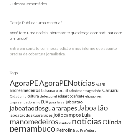
Últimos Comentários
Deseja Publicar uma matéria?
Você tem uma notícia interessante que deseja compartilhar com
o mundo?
Entre em contato com nossa edição e nos informe que assunto
precisa de cobertura jornalística.
Tags
AgoraPE
AgoraPENotícias
ALEPE
Caruaru
andreamedeiros
bolsonaro
brasil
cabodesantoagostinho
cultura
Cidadania
eduardodafonte
defesacivil
eliasgomes
jaboatao
EUA
Empreendedorismo
gaza
Israel
Jaboatão
jaboataodosguararapes
joãocampos
Lula
jaboatãodosguararapes
noticias
manomedeiros
Olinda
nautico
pernambuco
Petrolina
Prefeitura
pp