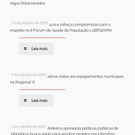
rtigos Relacionados
11 de outubro de 2025
Jaboatão celebra avanços e reforça compromisso com o
respeito no II Fórum de Saúde da População LGBTQIAPN+
Leia mais
9 de outubro de 2025
Van dos secretários realiza visitas aos equipamentos municipais
na Regional 6
Leia mais
1 de outubro de 2025
Em Brasília, Andréa Medeiros apresenta políticas públicas de
Jaboatão e busca apoio para ampliar projetos para famílias