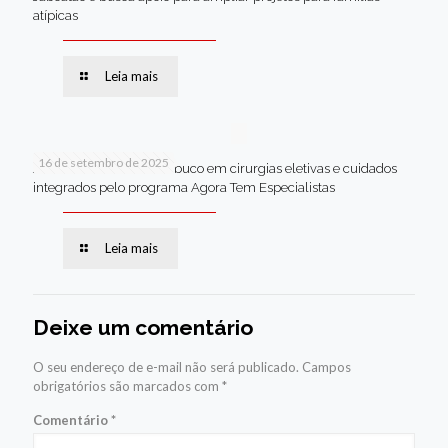
atípicas
Leia mais
16 de setembro de 2025
Jaboatão lidera Pernambuco em cirurgias eletivas e cuidados
integrados pelo programa Agora Tem Especialistas
Leia mais
Deixe um comentário
O seu endereço de e-mail não será publicado.
Campos
obrigatórios são marcados com
*
Comentário
*