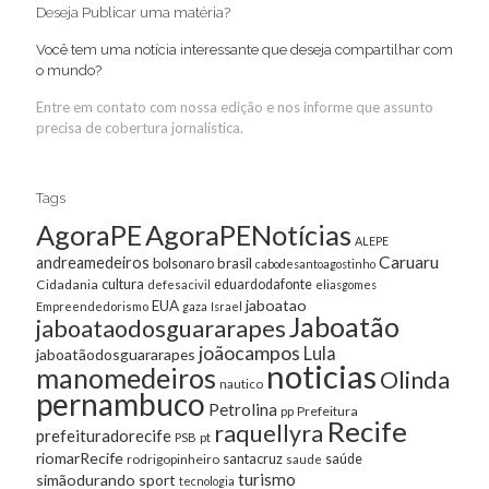
Deseja Publicar uma matéria?
Você tem uma notícia interessante que deseja compartilhar com
o mundo?
Entre em contato com nossa edição e nos informe que assunto
precisa de cobertura jornalística.
Tags
AgoraPE
AgoraPENotícias
ALEPE
Caruaru
andreamedeiros
bolsonaro
brasil
cabodesantoagostinho
cultura
Cidadania
eduardodafonte
defesacivil
eliasgomes
jaboatao
EUA
Empreendedorismo
gaza
Israel
Jaboatão
jaboataodosguararapes
joãocampos
Lula
jaboatãodosguararapes
noticias
manomedeiros
Olinda
nautico
pernambuco
Petrolina
Prefeitura
pp
Recife
raquellyra
prefeituradorecife
pt
PSB
riomarRecife
santacruz
rodrigopinheiro
saúde
saude
turismo
simãodurando
sport
tecnologia