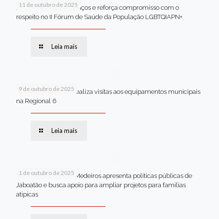
11 de outubro de 2025
Jaboatão celebra avanços e reforça compromisso com o
respeito no II Fórum de Saúde da População LGBTQIAPN+
Leia mais
9 de outubro de 2025
Van dos secretários realiza visitas aos equipamentos municipais
na Regional 6
Leia mais
1 de outubro de 2025
Em Brasília, Andréa Medeiros apresenta políticas públicas de
Jaboatão e busca apoio para ampliar projetos para famílias
atípicas