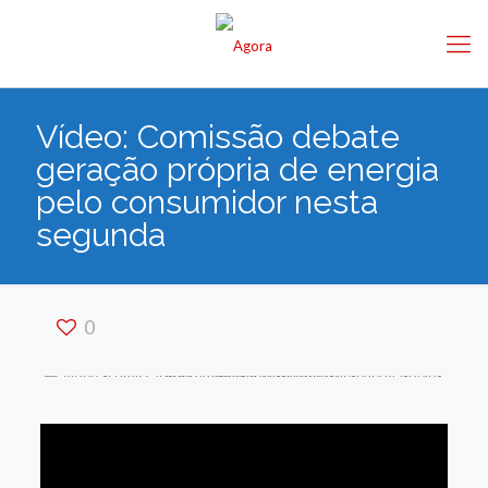
Vídeo: Comissão debate
geração própria de energia
pelo consumidor nesta
segunda
0