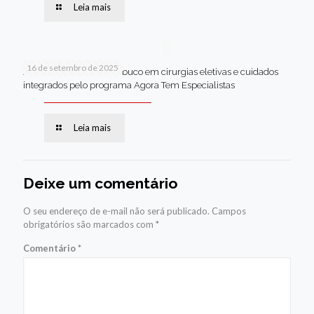
Leia mais
16 de setembro de 2025
Jaboatão lidera Pernambuco em cirurgias eletivas e cuidados
integrados pelo programa Agora Tem Especialistas
Leia mais
Deixe um comentário
O seu endereço de e-mail não será publicado.
Campos
obrigatórios são marcados com
*
Comentário
*