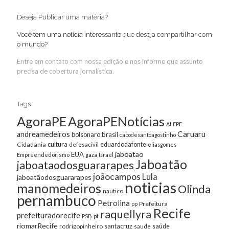
Deseja Publicar uma matéria?
Você tem uma notícia interessante que deseja compartilhar com
o mundo?
Entre em contato com nossa edição e nos informe que assunto
precisa de cobertura jornalística.
Tags
AgoraPE
AgoraPENotícias
ALEPE
Caruaru
andreamedeiros
bolsonaro
brasil
cabodesantoagostinho
cultura
Cidadania
eduardodafonte
defesacivil
eliasgomes
jaboatao
EUA
Empreendedorismo
gaza
Israel
Jaboatão
jaboataodosguararapes
joãocampos
Lula
jaboatãodosguararapes
noticias
manomedeiros
Olinda
nautico
pernambuco
Petrolina
Prefeitura
pp
Recife
raquellyra
prefeituradorecife
pt
PSB
riomarRecife
santacruz
rodrigopinheiro
saúde
saude