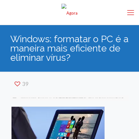
Windows: formatar o PC é a
maneira mais eficiente de
eliminar vírus?
39