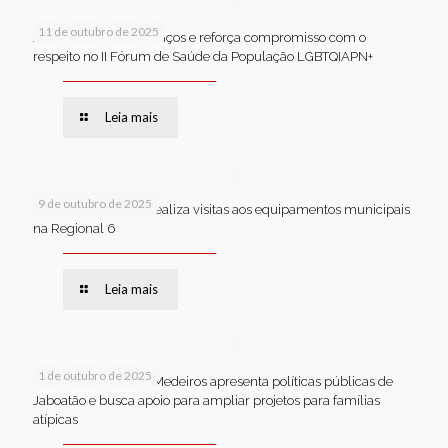
11 de outubro de 2025
Jaboatão celebra avanços e reforça compromisso com o
respeito no II Fórum de Saúde da População LGBTQIAPN+
Leia mais
9 de outubro de 2025
Van dos secretários realiza visitas aos equipamentos municipais
na Regional 6
Leia mais
1 de outubro de 2025
Em Brasília, Andréa Medeiros apresenta políticas públicas de
Jaboatão e busca apoio para ampliar projetos para famílias
atípicas