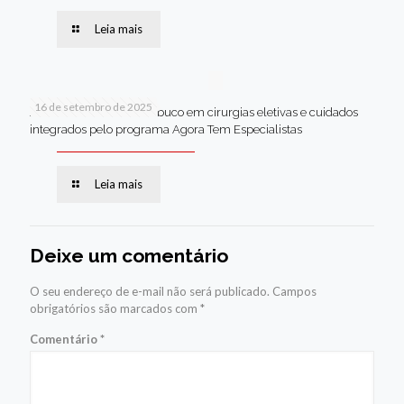
Leia mais
16 de setembro de 2025
Jaboatão lidera Pernambuco em cirurgias eletivas e cuidados
integrados pelo programa Agora Tem Especialistas
Leia mais
Deixe um comentário
O seu endereço de e-mail não será publicado.
Campos
obrigatórios são marcados com
*
Comentário
*