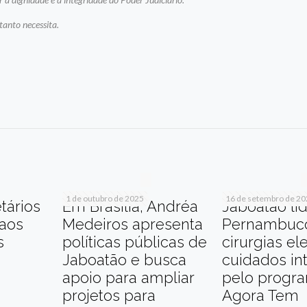
anto necessita.
r
am
re
1 de outubro de 2025
16 de setembro de 2
tários
Em Brasília, Andréa
Jaboatão li
 aos
Medeiros apresenta
Pernambuc
s
políticas públicas de
cirurgias el
Jaboatão e busca
cuidados in
apoio para ampliar
pelo progr
projetos para
Agora Tem