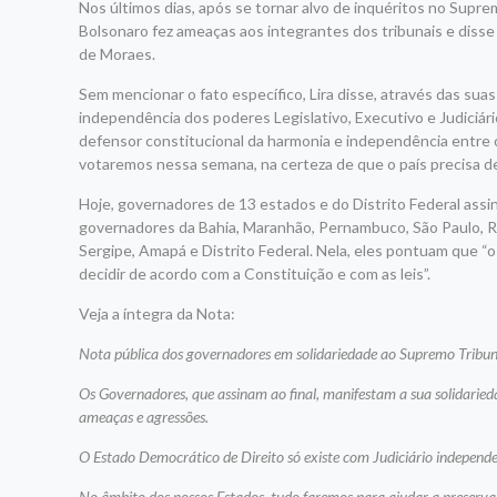
Nos últimos dias, após se tornar alvo de inquéritos no Suprem
Bolsonaro fez ameaças aos integrantes dos tribunais e diss
de Moraes.
Sem mencionar o fato específico, Lira disse, através das sua
independência dos poderes Legislativo, Executivo e Judiciá
defensor constitucional da harmonia e independência entre o
votaremos nessa semana, na certeza de que o país precisa de
Hoje, governadores de 13 estados e do Distrito Federal assi
governadores da Bahia, Maranhão, Pernambuco, São Paulo, Rio
Sergipe, Amapá e Distrito Federal. Nela, eles pontuam que “o
decidir de acordo com a Constituição e com as leis”.
Veja a íntegra da Nota:
Nota pública dos governadores em solidariedade ao Supremo Tribun
Os Governadores, que assinam ao final, manifestam a sua solidarieda
ameaças e agressões.
O Estado Democrático de Direito só existe com Judiciário independen
No âmbito dos nossos Estados, tudo faremos para ajudar a preservar 