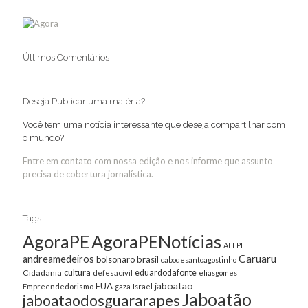
Últimos Comentários
Deseja Publicar uma matéria?
Você tem uma notícia interessante que deseja compartilhar com
o mundo?
Entre em contato com nossa edição e nos informe que assunto
precisa de cobertura jornalística.
Tags
AgoraPE
AgoraPENotícias
ALEPE
Caruaru
andreamedeiros
bolsonaro
brasil
cabodesantoagostinho
cultura
Cidadania
eduardodafonte
defesacivil
eliasgomes
jaboatao
EUA
Empreendedorismo
gaza
Israel
Jaboatão
jaboataodosguararapes