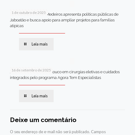
1 de outubro de 2025
Em Brasília, Andréa Medeiros apresenta políticas públicas de
Jaboatão e busca apoio para ampliar projetos para famílias
atípicas
Leia mais
16 de setembro de 2025
Jaboatão lidera Pernambuco em cirurgias eletivas e cuidados
integrados pelo programa Agora Tem Especialistas
Leia mais
Deixe um comentário
O seu endereço de e-mail não será publicado.
Campos