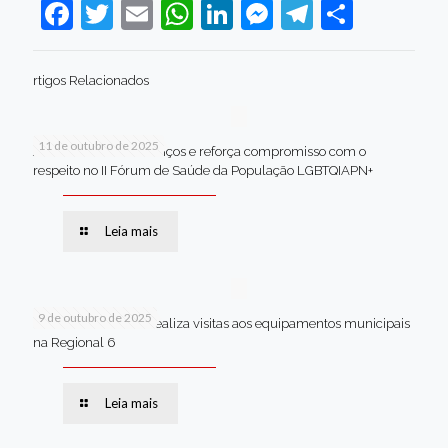
Facebook
Twitter
Email
WhatsApp
LinkedIn
Messenger
Telegram
Share
rtigos Relacionados
11 de outubro de 2025
Jaboatão celebra avanços e reforça compromisso com o
respeito no II Fórum de Saúde da População LGBTQIAPN+
Leia mais
9 de outubro de 2025
Van dos secretários realiza visitas aos equipamentos municipais
na Regional 6
Leia mais