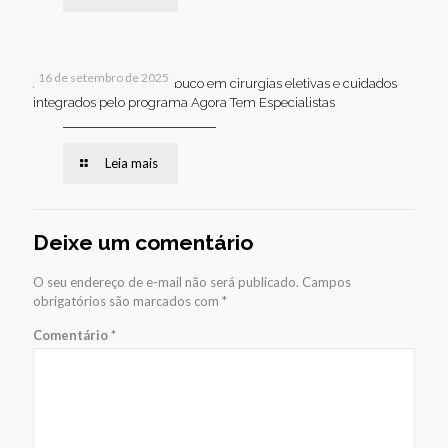
16 de setembro de 2025
Jaboatão lidera Pernambuco em cirurgias eletivas e cuidados
integrados pelo programa Agora Tem Especialistas
Leia mais
Deixe um comentário
O seu endereço de e-mail não será publicado.
Campos
obrigatórios são marcados com
*
Comentário
*