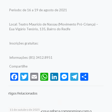
Período: de 16 a 19 de agosto de 2021
Local: Teatro Maurício de Nassau (Movimento Pró-Criança) –
Eua Vigário Tenório, 135, Bairro do Recife
Inscrições gratuitas:
Informações: (81) 3412.8951
Compartilhe
Facebook
Twitter
Email
WhatsApp
LinkedIn
Messenger
Telegram
Share
rtigos Relacionados
11 de outubro de 2025
Jaboatão celebra avanços e reforça compromisso com o