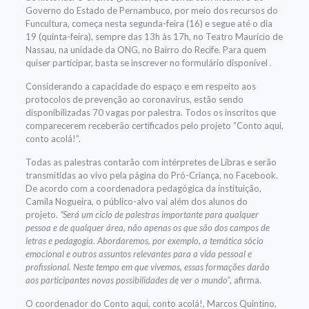
Governo do Estado de Pernambuco, por meio dos recursos do
Funcultura, começa nesta segunda-feira (16) e segue até o dia
19 (quinta-feira), sempre das 13h às 17h, no Teatro Maurício de
Nassau, na unidade da ONG, no Bairro do Recife. Para quem
quiser participar, basta se inscrever no formulário disponível .
Considerando a capacidade do espaço e em respeito aos
protocolos de prevenção ao coronavírus, estão sendo
disponibilizadas 70 vagas por palestra. Todos os inscritos que
comparecerem receberão certificados pelo projeto “Conto aqui,
conto acolá!”.
Todas as palestras contarão com intérpretes de Libras e serão
transmitidas ao vivo pela página do Pró-Criança, no Facebook.
De acordo com a coordenadora pedagógica da instituição,
Camila Nogueira, o público-alvo vai além dos alunos do
projeto.
“Será um ciclo de palestras importante para qualquer
pessoa e de qualquer área, não apenas os que são dos campos de
letras e pedagogia. Abordaremos, por exemplo, a temática sócio
emocional e outros assuntos relevantes para a vida pessoal e
profissional. Neste tempo em que vivemos, essas formações darão
aos participantes novas possibilidades de ver o mundo”
, afirma.
O coordenador do Conto aqui, conto acolá!, Marcos Quintino,