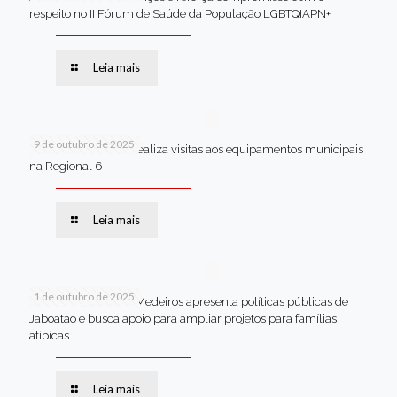
respeito no II Fórum de Saúde da População LGBTQIAPN+
Leia mais
9 de outubro de 2025
Van dos secretários realiza visitas aos equipamentos municipais
na Regional 6
Leia mais
1 de outubro de 2025
Em Brasília, Andréa Medeiros apresenta políticas públicas de
Jaboatão e busca apoio para ampliar projetos para famílias
atípicas
Leia mais