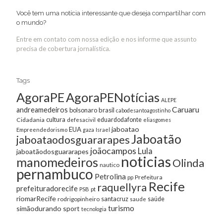
Você tem uma notícia interessante que deseja compartilhar com
o mundo?
Entre em contato com nossa edição e nos informe que assunto
precisa de cobertura jornalística.
Tags
AgoraPE
AgoraPENotícias
ALEPE
Caruaru
andreamedeiros
bolsonaro
brasil
cabodesantoagostinho
cultura
Cidadania
eduardodafonte
defesacivil
eliasgomes
jaboatao
EUA
Empreendedorismo
gaza
Israel
Jaboatão
jaboataodosguararapes
joãocampos
Lula
jaboatãodosguararapes
noticias
manomedeiros
Olinda
nautico
pernambuco
Petrolina
Prefeitura
pp
Recife
raquellyra
prefeituradorecife
pt
PSB
riomarRecife
santacruz
rodrigopinheiro
saúde
saude
turismo
simãodurando
sport
tecnologia