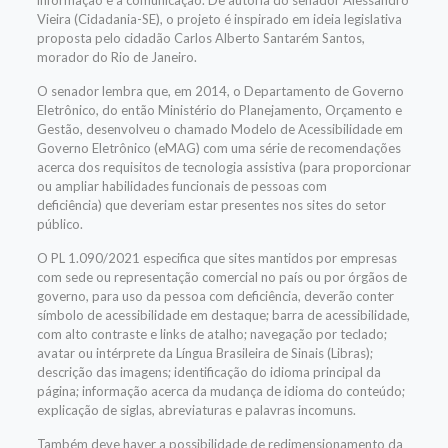
informação e à comunicação. De autoria do senador Alessandro
Vieira (Cidadania-SE), o projeto é inspirado em ideia legislativa
proposta pelo cidadão Carlos Alberto Santarém Santos,
morador do Rio de Janeiro.
O senador lembra que, em 2014, o Departamento de Governo
Eletrônico, do então Ministério do Planejamento, Orçamento e
Gestão, desenvolveu o chamado Modelo de Acessibilidade em
Governo Eletrônico (eMAG) com uma série de recomendações
acerca dos requisitos de tecnologia assistiva (
para proporcionar
ou ampliar habilidades funcionais de pessoas com
deficiência)
que deveriam estar presentes nos sites do setor
público.
O PL 1.090/2021 especifica que sites mantidos por empresas
com sede ou representação comercial no país ou por órgãos de
governo, para uso da pessoa com deficiência, deverão conter
símbolo de acessibilidade em destaque; barra de acessibilidade,
com alto contraste e links de atalho; navegação por teclado;
avatar ou intérprete da Língua Brasileira de Sinais (Libras);
descrição das imagens; identificação do idioma principal da
página; informação acerca da mudança de idioma do conteúdo;
explicação de siglas, abreviaturas e palavras incomuns.
Também deve haver a possibilidade de redimensionamento da