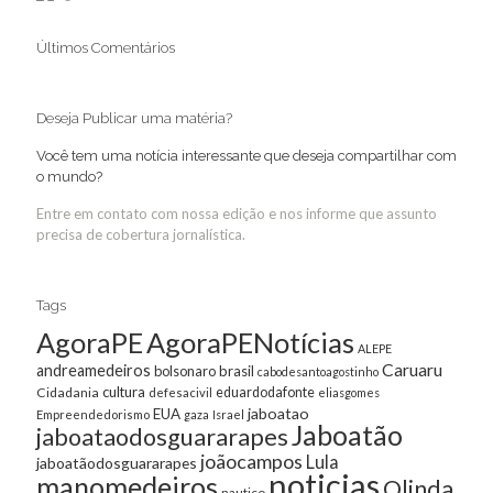
Últimos Comentários
Deseja Publicar uma matéria?
Você tem uma notícia interessante que deseja compartilhar com
o mundo?
Entre em contato com nossa edição e nos informe que assunto
precisa de cobertura jornalística.
Tags
AgoraPE
AgoraPENotícias
ALEPE
Caruaru
andreamedeiros
bolsonaro
brasil
cabodesantoagostinho
cultura
Cidadania
eduardodafonte
defesacivil
eliasgomes
jaboatao
EUA
Empreendedorismo
gaza
Israel
Jaboatão
jaboataodosguararapes
joãocampos
Lula
jaboatãodosguararapes
noticias
manomedeiros
Olinda
nautico