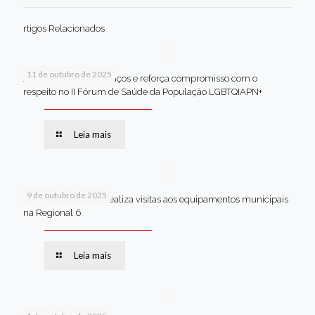
rtigos Relacionados
11 de outubro de 2025
Jaboatão celebra avanços e reforça compromisso com o
respeito no II Fórum de Saúde da População LGBTQIAPN+
Leia mais
9 de outubro de 2025
Van dos secretários realiza visitas aos equipamentos municipais
na Regional 6
Leia mais