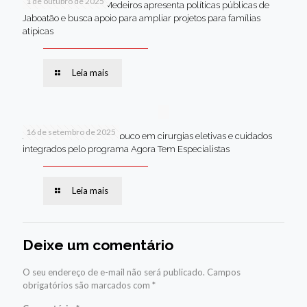
1 de outubro de 2025
Em Brasília, Andréa Medeiros apresenta políticas públicas de
Jaboatão e busca apoio para ampliar projetos para famílias
atípicas
Leia mais
16 de setembro de 2025
Jaboatão lidera Pernambuco em cirurgias eletivas e cuidados
integrados pelo programa Agora Tem Especialistas
Leia mais
Deixe um comentário
O seu endereço de e-mail não será publicado.
Campos
obrigatórios são marcados com
*