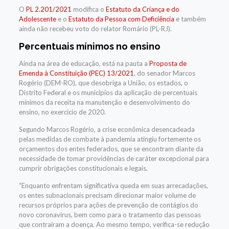
O
PL 2.201/2021
modifica o
Estatuto da Criança e do
Adolescente
e o
Estatuto da Pessoa com Deficiência
e também
ainda não recebeu voto do relator Romário (PL-RJ).
Percentuais mínimos no ensino
Ainda na área de educação, está na pauta a
Proposta de
Emenda à Constituição (PEC) 13/2021
, do senador Marcos
Rogério (DEM-RO), que d
esobriga a União, os estados, o
Distrito Federal e os municípios da aplicação de percentuais
mínimos da receita na manutenção e desenvolvimento do
ensino, no exercício de 2020.
Segundo Marcos Rogério, a crise econômica desencadeada
pelas medidas de combate à pandemia atingiu fortemente os
orçamentos dos entes federados, que se encontram diante da
necessidade de tomar providências de caráter excepcional para
cumprir obrigações constitucionais e legais.
“Enquanto enfrentam significativa queda em suas arrecadações,
os entes subnacionais precisam direcionar maior volume de
recursos próprios para ações de prevenção de contágios do
novo coronavírus, bem como para o tratamento das pessoas
que contraíram a doença. Ao mesmo tempo, verifica-se redução