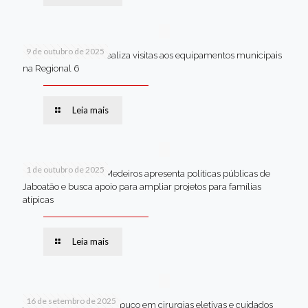
9 de outubro de 2025
Van dos secretários realiza visitas aos equipamentos municipais
na Regional 6
Leia mais
1 de outubro de 2025
Em Brasília, Andréa Medeiros apresenta políticas públicas de
Jaboatão e busca apoio para ampliar projetos para famílias
atípicas
Leia mais
16 de setembro de 2025
Jaboatão lidera Pernambuco em cirurgias eletivas e cuidados