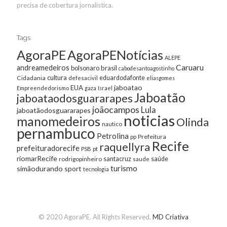
precisa de cobertura jornalística.
Tags
AgoraPE
AgoraPENotícias
ALEPE
Caruaru
andreamedeiros
bolsonaro
brasil
cabodesantoagostinho
cultura
Cidadania
eduardodafonte
defesacivil
eliasgomes
jaboatao
EUA
Empreendedorismo
gaza
Israel
Jaboatão
jaboataodosguararapes
joãocampos
Lula
jaboatãodosguararapes
noticias
manomedeiros
Olinda
nautico
pernambuco
Petrolina
Prefeitura
pp
Recife
raquellyra
prefeituradorecife
pt
PSB
riomarRecife
santacruz
rodrigopinheiro
saúde
saude
turismo
simãodurando
sport
tecnologia
© 2020 AgoraPE. All Rights Reserved.
MD Criativa