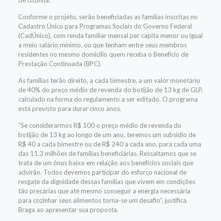
de cozinha.
Conforme o projeto, serão beneficiadas as famílias inscritas no
Cadastro Único para Programas Sociais do Governo Federal
(CadÚnico), com renda familiar mensal per capita menor ou igual
a meio salário mínimo, ou que tenham entre seus membros
residentes no mesmo domicílio quem receba o Benefício de
Prestação Continuada (BPC).
As famílias terão direito, a cada bimestre, a um valor monetário
de 40% do preço médio de revenda do botijão de 13 kg de GLP,
calculado na forma do regulamento a ser editado. O programa
está previsto para durar cinco anos.
“Se considerarmos R$ 100 o preço médio de revenda do
botijão de 13 kg ao longo de um ano, teremos um subsídio de
R$ 40 a cada bimestre ou de R$ 240 a cada ano, para cada uma
das 11,3 milhões de famílias beneficiárias. Ressaltamos que se
trata de um ônus baixo em relação aos benefícios sociais que
advirão. Todos devemos participar do esforço nacional de
resgate da dignidade dessas famílias que vivem em condições
tão precárias que até mesmo conseguir a energia necessária
para cozinhar seus alimentos torna-se um desafio”, justifica
Braga ao apresentar sua proposta.