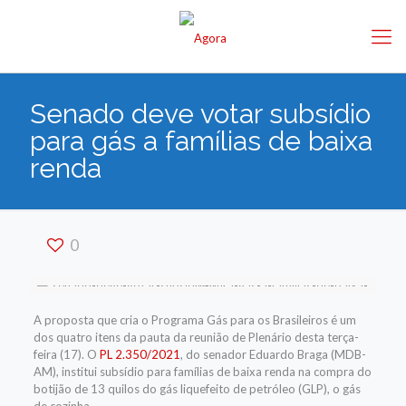
Senado deve votar subsídio
para gás a famílias de baixa
renda
0
A proposta que cria o Programa Gás para os Brasileiros é um
dos quatro itens da pauta da reunião de Plenário desta terça-
feira (17). O
PL 2.350/2021
, do senador Eduardo Braga (MDB-
AM), institui subsídio para famílias de baixa renda na compra do
botijão de 13 quilos do gás liquefeito de petróleo (GLP), o gás