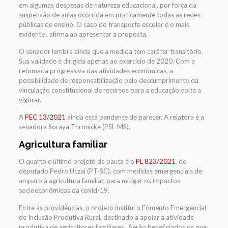
em algumas despesas de natureza educacional, por força da
suspensão de aulas ocorrida em praticamente todas as redes
públicas de ensino. O caso do transporte escolar é o mais
evidente”, afirma ao apresentar a proposta.
O senador lembra ainda que a medida tem caráter transitório.
Sua validade é dirigida apenas ao exercício de 2020. Com a
retomada progressiva das atividades econômicas, a
possibilidade de responsabilização pelo descumprimento da
vinculação constitucional de recursos para a educação volta a
vigorar.
A
PEC 13/2021
ainda está pendente de parecer. A relatora é a
senadora Soraya Thronicke (PSL-MS).
Agricultura familiar
O quarto e último projeto da pauta é o
PL 823/2021
, do
deputado Pedro Uczai (PT-SC), com
medidas emergenciais de
amparo à agricultura familiar, para mitigar os impactos
socioeconômicos da covid-19.
Entre as providências, o projeto institui o Fomento Emergencial
de Inclusão Produtiva Rural, destinado a apoiar a atividade
produtiva de agricultores familiares. Serão beneficiados os que