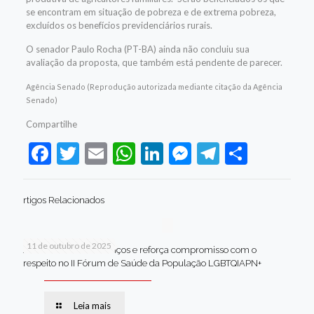
se encontram em situação de pobreza e de extrema pobreza,
excluídos os benefícios previdenciários rurais.
O senador Paulo Rocha (PT-BA) ainda não concluiu sua
avaliação da proposta, que também está pendente de parecer.
Agência Senado (Reprodução autorizada mediante citação da Agência
Senado)
Compartilhe
Facebook
Twitter
Email
WhatsApp
LinkedIn
Messenger
Telegram
Share
rtigos Relacionados
11 de outubro de 2025
Jaboatão celebra avanços e reforça compromisso com o
respeito no II Fórum de Saúde da População LGBTQIAPN+
Leia mais