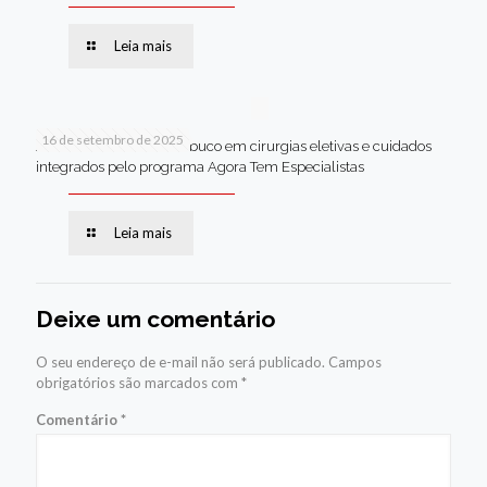
Leia mais
16 de setembro de 2025
Jaboatão lidera Pernambuco em cirurgias eletivas e cuidados
integrados pelo programa Agora Tem Especialistas
Leia mais
Deixe um comentário
O seu endereço de e-mail não será publicado.
Campos
obrigatórios são marcados com
*
Comentário
*