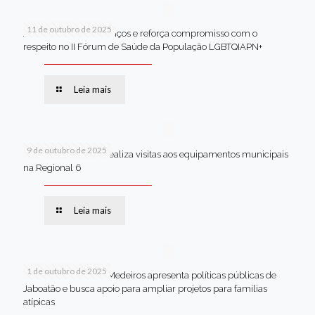
11 de outubro de 2025
Jaboatão celebra avanços e reforça compromisso com o
respeito no II Fórum de Saúde da População LGBTQIAPN+
Leia mais
9 de outubro de 2025
Van dos secretários realiza visitas aos equipamentos municipais
na Regional 6
Leia mais
1 de outubro de 2025
Em Brasília, Andréa Medeiros apresenta políticas públicas de
Jaboatão e busca apoio para ampliar projetos para famílias
atípicas