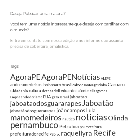
Deseja Publicar uma matéria?
Você tem uma notícia interessante que deseja compartilhar com
o mundo?
Entre em contato com nossa edição e nos informe que assunto
precisa de cobertura jornalística.
Tags
AgoraPE
AgoraPENotícias
ALEPE
Caruaru
andreamedeiros
bolsonaro
brasil
cabodesantoagostinho
cultura
Cidadania
eduardodafonte
defesacivil
eliasgomes
jaboatao
EUA
Empreendedorismo
gaza
Israel
Jaboatão
jaboataodosguararapes
joãocampos
Lula
jaboatãodosguararapes
noticias
manomedeiros
Olinda
nautico
pernambuco
Petrolina
Prefeitura
pp
Recife
raquellyra
prefeituradorecife
pt
PSB