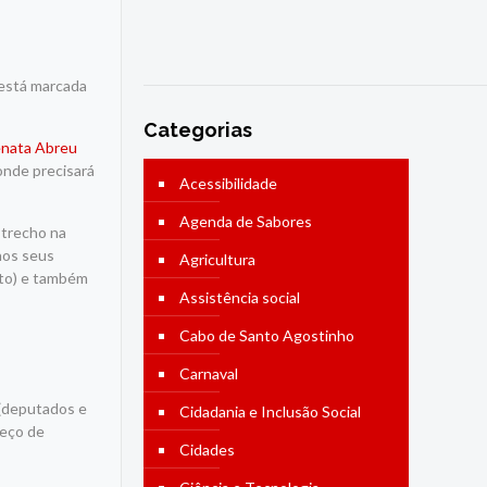
 está marcada
Categorias
nata Abreu
onde precisará
Acessibilidade
Agenda de Sabores
 trecho na
 nos seus
Agricultura
ito) e também
Assistência social
Cabo de Santo Agostinho
Carnaval
s (deputados e
Cidadania e Inclusão Social
meço de
Cidades