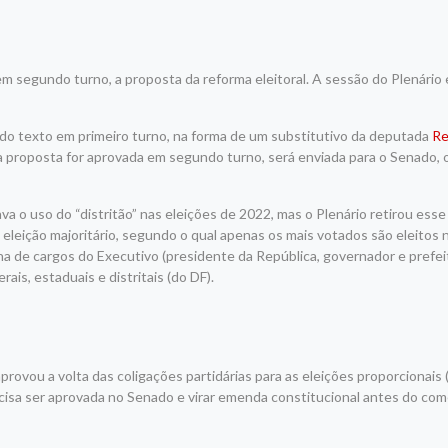
m segundo turno, a proposta da reforma eleitoral. A sessão do Plenário
o do texto em primeiro turno, na forma de um
substitutivo
da deputada
Re
 proposta for aprovada em segundo turno, será enviada para o Senado, 
 o uso do “distritão” nas eleições de 2022, mas o Plenário retirou esse
de eleição majoritário, segundo o qual apenas os mais votados são eleitos
lha de cargos do Executivo (presidente da República, governador e prefe
is, estaduais e distritais (do DF).
aprovou a volta das coligações partidárias para as eleições proporcionai
recisa ser aprovada no Senado e virar emenda constitucional antes do co