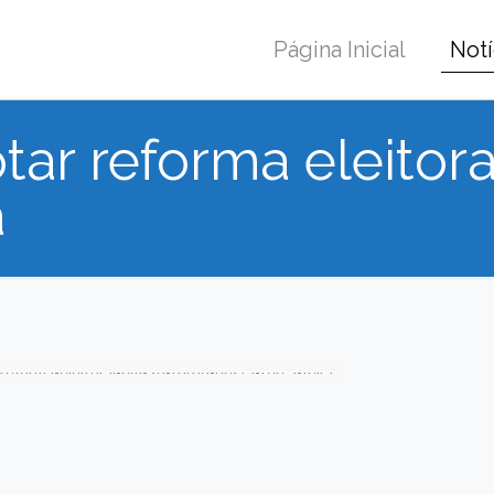
Página Inicial
Notí
ar reforma eleitora
a