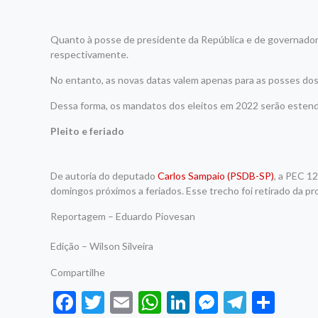
Quanto à posse de presidente da República e de governadore
respectivamente.
No entanto, as novas datas valem apenas para as posses dos e
Dessa forma, os mandatos dos eleitos em 2022 serão estendid
Pleito e feriado
De autoria do deputado
Carlos Sampaio (PSDB-SP)
, a PEC 1
domingos próximos a feriados. Esse trecho foi retirado da pr
Reportagem – Eduardo Piovesan
Edição – Wilson Silveira
Compartilhe
Facebook
Twitter
Email
WhatsApp
LinkedIn
Messenge
Telegr
Sha