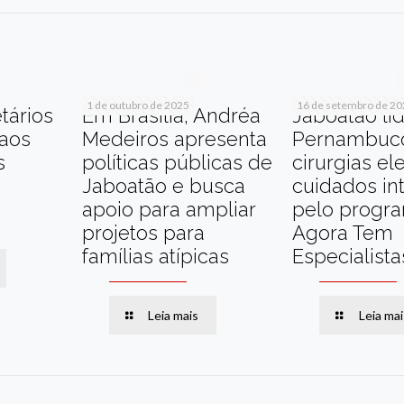
1 de outubro de 2025
16 de setembro de 2
tários
Em Brasília, Andréa
Jaboatão li
 aos
Medeiros apresenta
Pernambuc
s
políticas públicas de
cirurgias el
Jaboatão e busca
cuidados in
apoio para ampliar
pelo progr
projetos para
Agora Tem
famílias atípicas
Especialista
Leia mais
Leia mai