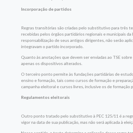
Incorporação de partidos
Regras transitórias são criadas pelo substitutivo para três
recebidas pelos órgãos partidários regionais e municipais da
responsabilização de seus antigos dirigentes, não serão apli
integravam o partido incorporado.
Quanto às anotações que devem ser enviadas ao TSE sobre m
apenas os dispositivos alterados.
O terceiro ponto permite às fundações partidárias de estud
ensino e formação, tais como cursos de formação e preparação
campanha eleitoral e cursos livres, inclusive os de formação 
Regulamentos eleitorais
Outro ponto tratado pelo substitutivo à PEC 125/11 é a regra
vigor na data de sua publicação, mas não será aplicada à ele
Nesse sentido, o texto determina a aplicação dessa regra ta