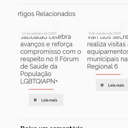
rtigos Relacionados
11 de outubro de 2025
9 de outubro de 2025
Jaboatão celebra
Van dos secre
avanços e reforça
realiza visitas
compromisso com o
equipamento
respeito no II Fórum
municipais na
de Saúde da
Regional 6
População
LGBTQIAPN+
Leia mais
Leia mais