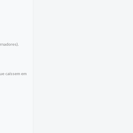
,
ernadores).
 que caíssem em