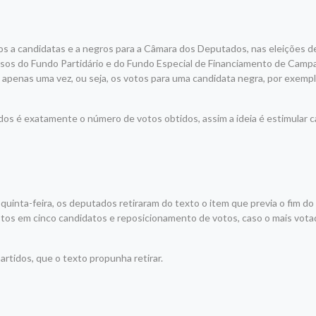
s a candidatas e a negros para a Câmara dos Deputados, nas eleições d
ursos do
Fundo Partidário
e do Fundo Especial de Financiamento de Camp
a apenas uma vez, ou seja, os votos para uma candidata negra, por exempl
ndos é exatamente o número de votos obtidos, assim a ideia é estimular 
uinta-feira, os deputados retiraram do texto o item que previa o fim d
votos em cinco candidatos e reposicionamento de votos, caso o mais vot
rtidos, que o texto propunha retirar.