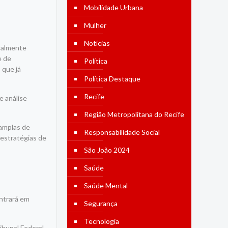
Mobilidade Urbana
Mulher
Notícias
tualmente
e de
Política
 que já
Política Destaque
Recife
e análise
Região Metropolitana do Recife
 amplas de
Responsabilidade Social
 estratégias de
São João 2024
Saúde
Saúde Mental
entrará em
Segurança
Tecnologia
ibunal Federal