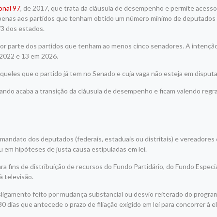
onal 97
, de 2017, que trata da cláusula de desempenho e permite acesso
 apenas aos partidos que tenham obtido um número mínimo de deputados 
/3 dos estados.
por parte dos partidos que tenham ao menos cinco senadores. A intençã
m 2022 e 13 em 2026.
queles que o partido já tem no Senado e cuja vaga não esteja em disputa
ando acaba a transição da cláusula de desempenho e ficam valendo regras
do mandato dos deputados (federais, estaduais ou distritais) e vereadores
u em hipóteses de justa causa estipuladas em lei.
 fins de distribuição de recursos do Fundo Partidário, do Fundo Especi
 televisão.
ligamento feito por mudança substancial ou desvio reiterado do program
0 dias que antecede o prazo de filiação exigido em lei para concorrer à el