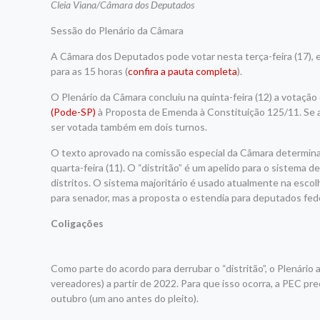
Cleia Viana/Câmara dos Deputados
Sessão do Plenário da Câmara
A Câmara dos Deputados pode votar nesta terça-feira (17), e
para as 15 horas (
confira a pauta completa
).
O Plenário da Câmara concluiu na quinta-feira (12) a votaçã
(Pode-SP)
à Proposta de Emenda à Constituição 125/11. Se a
ser votada também em dois turnos.
O texto aprovado na
comissão especial
da Câmara determinava
quarta-feira (11). O “distritão” é um apelido para o sistema 
distritos. O sistema majoritário é usado atualmente na esco
para senador, mas a proposta o estendia para deputados federa
Coligações
Como parte do acordo para derrubar o “distritão”, o Plenário 
vereadores) a partir de 2022. Para que isso ocorra, a PEC p
outubro (um ano antes do pleito).