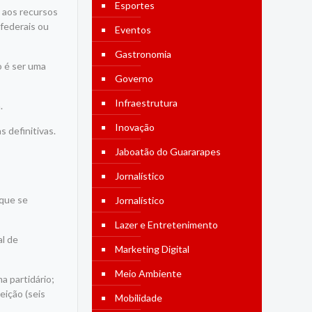
Esportes
 aos recursos
federais ou
Eventos
Gastronomia
o é ser uma
Governo
Infraestrutura
.
Inovação
 definitivas.
Jaboatão do Guararapes
Jornalístico
 que se
Jornalístico
Lazer e Entretenimento
al de
Marketing Digital
Meio Ambiente
a partidário;
eição (seis
Mobilidade