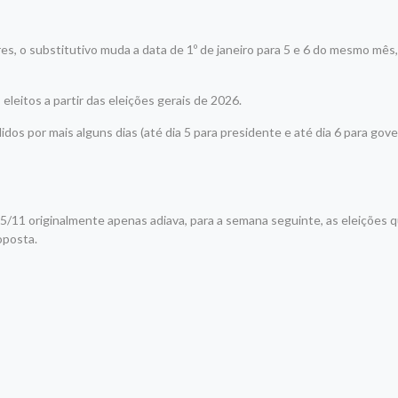
s, o substitutivo muda a data de 1º de janeiro para 5 e 6 do mesmo mês
leitos a partir das eleições gerais de 2026.
os por mais alguns dias (até dia 5 para presidente e até dia 6 para gov
25/11 originalmente apenas adiava, para a semana seguinte, as eleições
oposta.
r
am
re