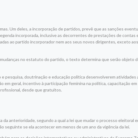
 temas. Um deles, a incorporação de partidos, prevê que as sanções even
 legenda incorporada, inclusive as decorrentes de prestações de contas 
cadas ao partido incorporador nem aos seus novos dirigentes, exceto aos
udanças no estatuto do partido, o texto determina que serão objeto d
o e pesquisa, doutrinação e educação política desenvolverem atividades
 em geral, incentivo à participação feminina na política, capacitação em
profissional, desde que gratuitos.
 da anterioridade, segundo a qual a lei que mudar o processo eleitoral 
ição seguinte se ela acontecer em menos de um ano da vigência da lei.
mbém para as decisões interpretativas ou administrativas do Supremo Tr