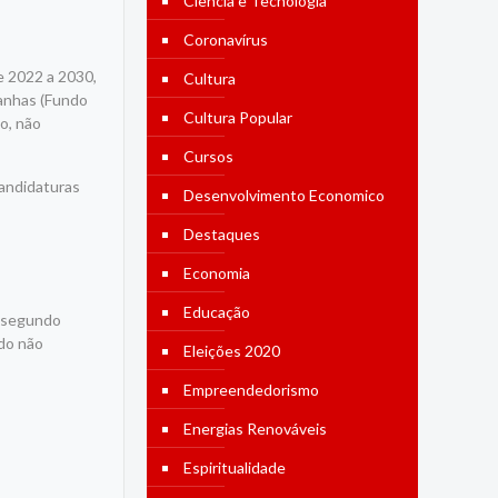
Ciência e Tecnologia
Coronavírus
e 2022 a 2030,
Cultura
anhas (Fundo
Cultura Popular
o, não
Cursos
candidaturas
Desenvolvimento Economico
Destaques
Economia
Educação
o segundo
ado não
Eleições 2020
Empreendedorismo
Energias Renováveis
Espiritualidade