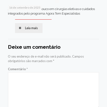
16 de setembro de 2025
Jaboatão lidera Pernambuco em cirurgias eletivas e cuidados
integrados pelo programa Agora Tem Especialistas
Leia mais
Deixe um comentário
O seu endereço de e-mail não será publicado.
Campos
obrigatórios são marcados com
*
Comentário
*