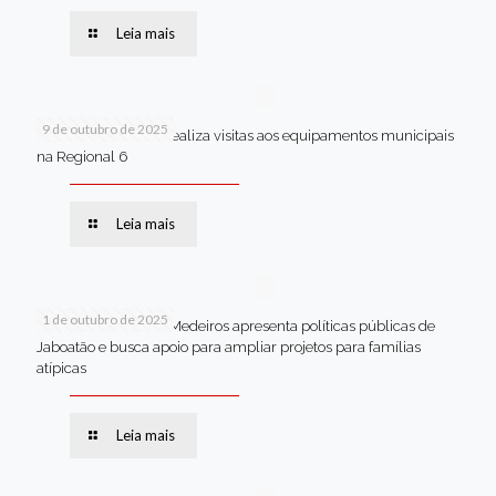
Leia mais
9 de outubro de 2025
Van dos secretários realiza visitas aos equipamentos municipais
na Regional 6
Leia mais
1 de outubro de 2025
Em Brasília, Andréa Medeiros apresenta políticas públicas de
Jaboatão e busca apoio para ampliar projetos para famílias
atípicas
Leia mais