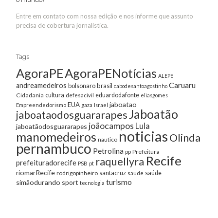
Entre em contato com nossa edição e nos informe que assunto
precisa de cobertura jornalística.
Tags
AgoraPE
AgoraPENotícias
ALEPE
Caruaru
andreamedeiros
bolsonaro
brasil
cabodesantoagostinho
cultura
Cidadania
eduardodafonte
defesacivil
eliasgomes
jaboatao
EUA
Empreendedorismo
gaza
Israel
Jaboatão
jaboataodosguararapes
joãocampos
Lula
jaboatãodosguararapes
noticias
manomedeiros
Olinda
nautico
pernambuco
Petrolina
Prefeitura
pp
Recife
raquellyra
prefeituradorecife
pt
PSB
riomarRecife
santacruz
rodrigopinheiro
saúde
saude
turismo
simãodurando
sport
tecnologia