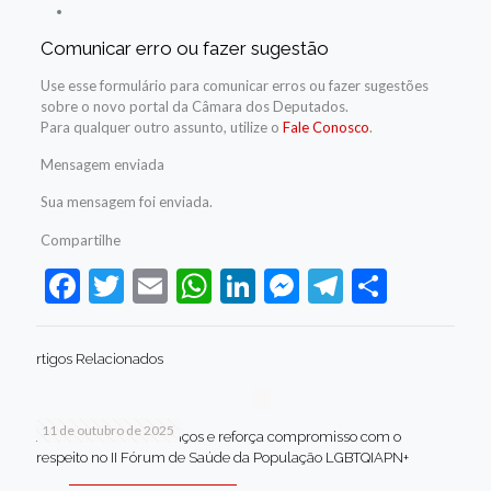
Comunicar erro ou fazer sugestão
Use esse formulário para comunicar erros ou fazer sugestões
sobre o novo portal da Câmara dos Deputados.
Para qualquer outro assunto, utilize o
Fale Conosco
.
Mensagem enviada
Sua mensagem foi enviada.
Compartilhe
Facebook
Twitter
Email
WhatsApp
LinkedIn
Messenger
Telegram
Share
rtigos Relacionados
11 de outubro de 2025
Jaboatão celebra avanços e reforça compromisso com o
respeito no II Fórum de Saúde da População LGBTQIAPN+