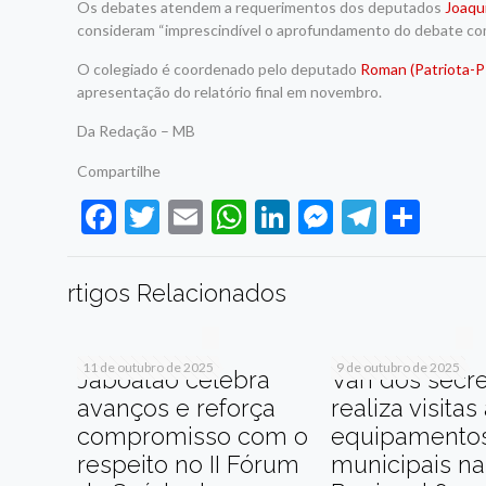
Os debates atendem a requerimentos dos deputados
Joaqu
consideram “imprescindível o aprofundamento do debate com 
O colegiado é coordenado pelo deputado
Roman (Patriota-P
apresentação do relatório final em novembro.
Da Redação – MB
Compartilhe
Facebook
Twitter
Email
WhatsApp
LinkedIn
Messenge
Telegr
Sha
rtigos Relacionados
11 de outubro de 2025
9 de outubro de 2025
Jaboatão celebra
Van dos secre
avanços e reforça
realiza visitas
compromisso com o
equipamento
respeito no II Fórum
municipais na