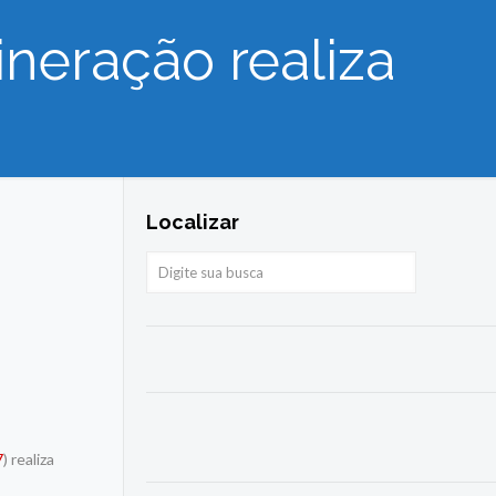
neração realiza
Localizar
7
) realiza