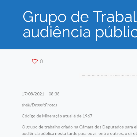
Grupo de Trabal
audiência públi
0
17/08/2021 – 08:38
shelk/DepositPhotos
Código de Mineração atual é de 1967
O grupo de trabalho criado na Câmara dos Deputados para e
audiência pública nesta tarde para ouvir, entre outros, o dir