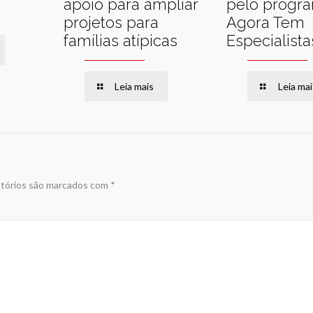
apoio para ampliar
pelo progr
projetos para
Agora Tem
famílias atípicas
Especialista
Leia mais
Leia mai
tórios são marcados com
*