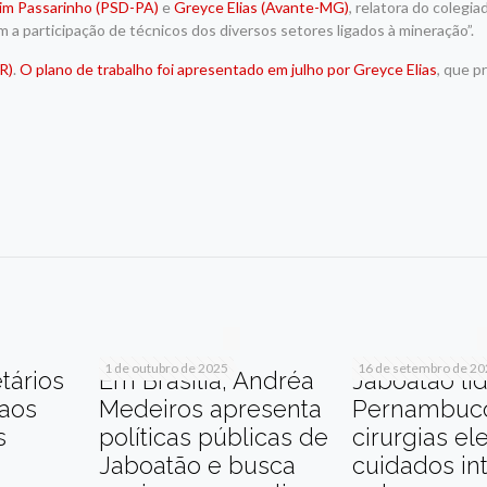
im Passarinho (PSD-PA)
e
Greyce Elias (Avante-MG)
, relatora do colegia
a participação de técnicos dos diversos setores ligados à mineração”.
R)
.
O plano de trabalho foi apresentado em julho por Greyce Elias
, que p
r
am
re
1 de outubro de 2025
16 de setembro de 2
tários
Em Brasília, Andréa
Jaboatão li
 aos
Medeiros apresenta
Pernambuc
s
políticas públicas de
cirurgias el
Jaboatão e busca
cuidados in