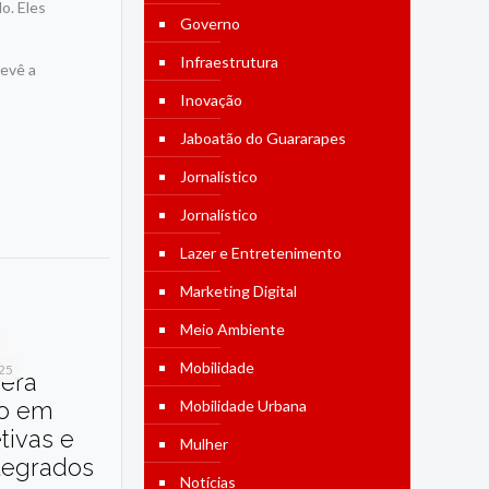
do. Eles
Governo
Infraestrutura
revê a
Inovação
Jaboatão do Guararapes
Jornalístico
Jornalístico
Lazer e Entretenimento
Marketing Digital
Meio Ambiente
Mobilidade
025
dera
o em
Mobilidade Urbana
etivas e
Mulher
tegrados
Notícias