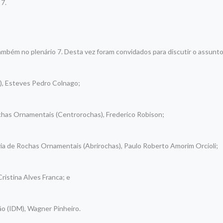
 7.
 também no plenário 7. Desta vez foram convidados para discutir o assunto
M), Esteves Pedro Colnago;
chas Ornamentais (Centrorochas), Frederico Robison;
ria de Rochas Ornamentais (Abrirochas), Paulo Roberto Amorim Orcioli;
Cristina Alves Franca; e
o (IDM), Wagner Pinheiro.