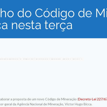
ho do Código de Mi
ca nesta terça
laborar a proposta de um novo Código de Mineração (
Decreto-Lei 227/6
etor-geral da Agência Nacional de Mineração, Victor Hugo Bicca.