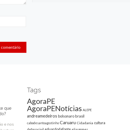
Tags
AgoraPE
AgoraPENotícias
te que
ALEPE
do?
andreamedeiros
bolsonaro
brasil
Caruaru
cultura
Cidadania
cabodesantoagostinho
ão e nos
eduardodafonte
defesacivil
eliasgomes