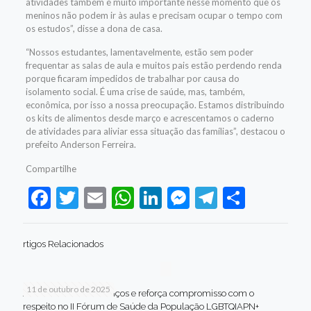
atividades também é muito importante nesse momento que os
meninos não podem ir às aulas e precisam ocupar o tempo com
os estudos”, disse a dona de casa.
“Nossos estudantes, lamentavelmente, estão sem poder
frequentar as salas de aula e muitos pais estão perdendo renda
porque ficaram impedidos de trabalhar por causa do
isolamento social. É uma crise de saúde, mas, também,
econômica, por isso a nossa preocupação. Estamos distribuindo
os kits de alimentos desde março e acrescentamos o caderno
de atividades para aliviar essa situação das famílias”, destacou o
prefeito Anderson Ferreira.
Compartilhe
Facebook
Twitter
Email
WhatsApp
LinkedIn
Messenger
Telegram
Share
rtigos Relacionados
11 de outubro de 2025
Jaboatão celebra avanços e reforça compromisso com o
respeito no II Fórum de Saúde da População LGBTQIAPN+