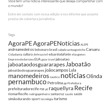
Você tem uma notícia interessante que deseja compartilhar com
o mundo?
Entre em contato com nossa edição e nos informe que assunto
precisa de cobertura jornalística.
Tags
AgoraPE
AgoraPENotícias
ALEPE
Caruaru
andreamedeiros
bolsonaro
brasil
cabodesantoagostinho
cultura
Cidadania
eduardodafonte
defesacivil
eliasgomes
jaboatao
EUA
Empreendedorismo
gaza
Israel
Jaboatão
jaboataodosguararapes
joãocampos
Lula
jaboatãodosguararapes
noticias
manomedeiros
Olinda
nautico
pernambuco
Petrolina
Prefeitura
pp
Recife
raquellyra
prefeituradorecife
pt
PSB
riomarRecife
santacruz
rodrigopinheiro
saúde
saude
turismo
simãodurando
sport
tecnologia