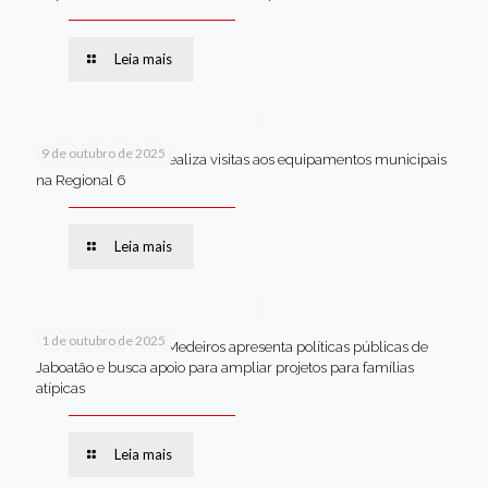
Leia mais
9 de outubro de 2025
Van dos secretários realiza visitas aos equipamentos municipais
na Regional 6
Leia mais
1 de outubro de 2025
Em Brasília, Andréa Medeiros apresenta políticas públicas de
Jaboatão e busca apoio para ampliar projetos para famílias
atípicas
Leia mais