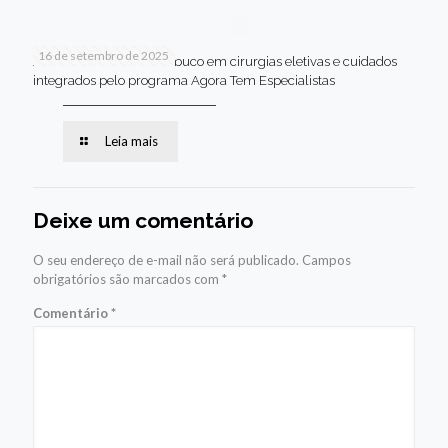
16 de setembro de 2025
Jaboatão lidera Pernambuco em cirurgias eletivas e cuidados
integrados pelo programa Agora Tem Especialistas
Leia mais
Deixe um comentário
O seu endereço de e-mail não será publicado.
Campos
obrigatórios são marcados com
*
Comentário
*