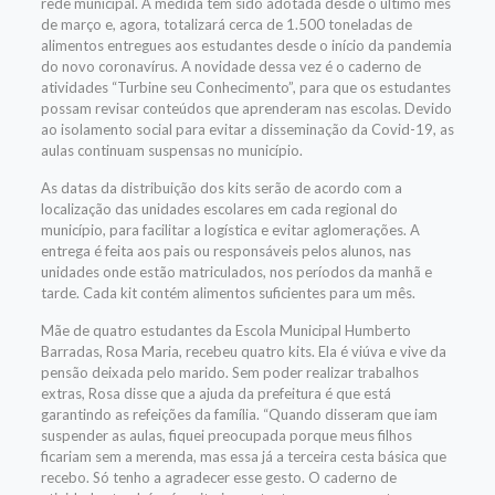
rede municipal. A medida tem sido adotada desde o último mês
de março e, agora, totalizará cerca de 1.500 toneladas de
alimentos entregues aos estudantes desde o início da pandemia
do novo coronavírus. A novidade dessa vez é o caderno de
atividades “Turbine seu Conhecimento”, para que os estudantes
possam revisar conteúdos que aprenderam nas escolas. Devido
ao isolamento social para evitar a disseminação da Covid-19, as
aulas continuam suspensas no município.
As datas da distribuição dos kits serão de acordo com a
localização das unidades escolares em cada regional do
município, para facilitar a logística e evitar aglomerações. A
entrega é feita aos pais ou responsáveis pelos alunos, nas
unidades onde estão matriculados, nos períodos da manhã e
tarde. Cada kit contém alimentos suficientes para um mês.
Mãe de quatro estudantes da Escola Municipal Humberto
Barradas, Rosa Maria, recebeu quatro kits. Ela é viúva e vive da
pensão deixada pelo marido. Sem poder realizar trabalhos
extras, Rosa disse que a ajuda da prefeitura é que está
garantindo as refeições da família. “Quando disseram que iam
suspender as aulas, fiquei preocupada porque meus filhos
ficariam sem a merenda, mas essa já a terceira cesta básica que
recebo. Só tenho a agradecer esse gesto. O caderno de