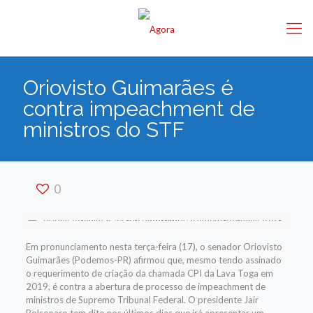
Oriovisto Guimarães é
contra impeachment de
ministros do STF
0
Em pronunciamento nesta terça-feira (17), o senador Oriovisto
Guimarães (Podemos-PR) afirmou que, mesmo tendo assinado
o requerimento de criação da chamada CPI da Lava Toga em
2019, é contra a abertura de processo de impeachment de
ministros de Supremo Tribunal Federal. O presidente Jair