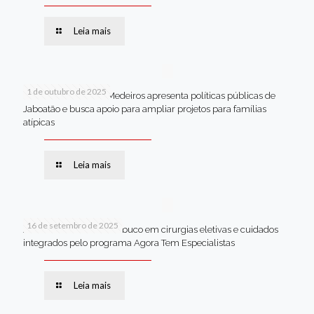
Leia mais
1 de outubro de 2025
Em Brasília, Andréa Medeiros apresenta políticas públicas de
Jaboatão e busca apoio para ampliar projetos para famílias
atípicas
Leia mais
16 de setembro de 2025
Jaboatão lidera Pernambuco em cirurgias eletivas e cuidados
integrados pelo programa Agora Tem Especialistas
Leia mais