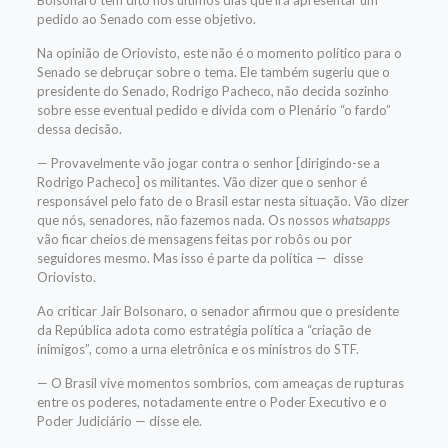
Bolsonaro tem dito nos últimos dias que irá apresentar um
pedido ao Senado com esse objetivo.
Na opinião de Oriovisto, este não é o momento político para o
Senado se debruçar sobre o tema. Ele também sugeriu que o
presidente do Senado, Rodrigo Pacheco, não decida sozinho
sobre esse eventual pedido e divida com o Plenário “o fardo”
dessa decisão.
— Provavelmente vão jogar contra o senhor [dirigindo-se a
Rodrigo Pacheco] os militantes. Vão dizer que o senhor é
responsável pelo fato de o Brasil estar nesta situação. Vão dizer
que nós, senadores, não fazemos nada. Os nossos
whatsapps
vão ficar cheios de mensagens feitas por robôs ou por
seguidores mesmo. Mas isso é parte da política — disse
Oriovisto.
Ao criticar Jair Bolsonaro, o senador afirmou que o presidente
da República adota como estratégia política a “criação de
inimigos”, como a urna eletrônica e os ministros do STF.
— O Brasil vive momentos sombrios, com ameaças de rupturas
entre os poderes, notadamente entre o Poder Executivo e o
Poder Judiciário — disse ele.