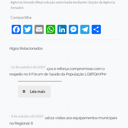
Agência Senado (Reprodução autorizada mediante citação da Agência
Senado)
Compartilhe
Facebook
Twitter
Email
WhatsApp
LinkedIn
Messenger
Telegram
Share
rtigos Relacionados
11 de outubro de 2025
Jaboatão celebra avanços e reforça compromisso com o
respeito no II Fórum de Saúde da População LGBTQIAPN+
Leia mais
9 de outubro de 2025
Van dos secretários realiza visitas aos equipamentos municipais
na Regional 6