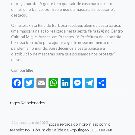
o preço barato. A gente tem que sair de casa para sacar o
dinheiro no banco, por isso o uso da máscara é necessário”,
destacou.
O mototaxista Rinaldo Barbosa recebeu, além da cesta básica,
uma máscara na ação realizada nesta sexta-feira (24) no Centro
Cultural Miguel Arraes, em Prazeres. “A Prefeitura do Jaboatão
fez essa boa ação para ajudar a gente nesse momento de
pandemia no mundo. Agradecemos a cesta básica e a
distribuição de máscaras para que possamos nos proteger”,
disse.
Compartilhe
Facebook
Twitter
Email
WhatsApp
LinkedIn
Messenger
Telegram
Share
rtigos Relacionados
11 de outubro de 2025
Jaboatão celebra avanços e reforça compromisso com o
respeito no II Fórum de Saúde da População LGBTQIAPN+