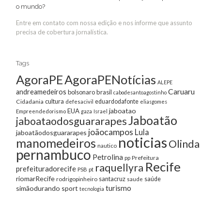
o mundo?
Entre em contato com nossa edição e nos informe que assunto
precisa de cobertura jornalística.
Tags
AgoraPE
AgoraPENotícias
ALEPE
Caruaru
andreamedeiros
bolsonaro
brasil
cabodesantoagostinho
cultura
Cidadania
eduardodafonte
defesacivil
eliasgomes
jaboatao
EUA
Empreendedorismo
gaza
Israel
Jaboatão
jaboataodosguararapes
joãocampos
Lula
jaboatãodosguararapes
noticias
manomedeiros
Olinda
nautico
pernambuco
Petrolina
Prefeitura
pp
Recife
raquellyra
prefeituradorecife
pt
PSB
riomarRecife
santacruz
rodrigopinheiro
saúde
saude
turismo
simãodurando
sport
tecnologia