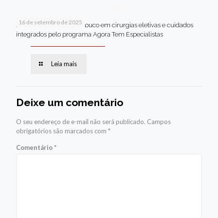
16 de setembro de 2025
Jaboatão lidera Pernambuco em cirurgias eletivas e cuidados
integrados pelo programa Agora Tem Especialistas
Leia mais
Deixe um comentário
O seu endereço de e-mail não será publicado.
Campos
obrigatórios são marcados com
*
Comentário
*