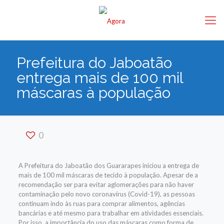
Prefeitura do Jaboatão
entrega mais de 100 mil
máscaras à população
0
A Prefeitura do Jaboatão dos Guararapes iniciou a entrega de
mais de 100 mil máscaras de tecido à população. Apesar de a
recomendação ser para evitar aglomerações para não haver
contaminação pelo novo coronavírus (Covid-19), as pessoas
continuam indo às ruas para comprar alimentos, agências
bancárias e até mesmo para trabalhar em atividades essenciais.
Por isso, a importância do uso das máscaras como forma de