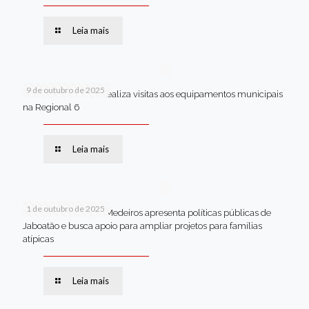
Leia mais
9 de outubro de 2025
Van dos secretários realiza visitas aos equipamentos municipais
na Regional 6
Leia mais
1 de outubro de 2025
Em Brasília, Andréa Medeiros apresenta políticas públicas de
Jaboatão e busca apoio para ampliar projetos para famílias
atípicas
Leia mais