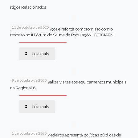
rtigos Relacionados
11 de outubro de 2025
Jaboatão celebra avanços e reforça compromisso com o
respeito no II Fórum de Saúde da População LGBTQIAPN+
Leia mais
9 de outubro de 2025
Van dos secretários realiza visitas aos equipamentos municipais
na Regional 6
Leia mais
1 de outubro de 2025
Em Brasília, Andréa Medeiros apresenta políticas públicas de