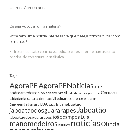
Últimos Comentários
Deseja Publicar uma matéria?
Você tem uma notícia interessante que deseja compartilhar com
o mundo?
Entre em contato com nossa edição e nos informe que assunto
precisa de cobertura jornalística.
Tags
AgoraPE
AgoraPENotícias
ALEPE
Caruaru
andreamedeiros
bolsonaro
brasil
cabodesantoagostinho
cultura
Cidadania
eduardodafonte
defesacivil
eliasgomes
jaboatao
EUA
Empreendedorismo
gaza
Israel
Jaboatão
jaboataodosguararapes
joãocampos
Lula
jaboatãodosguararapes
noticias
manomedeiros
Olinda
nautico