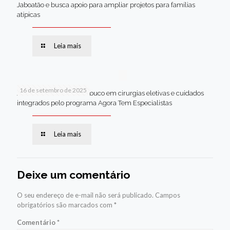
Jaboatão e busca apoio para ampliar projetos para famílias
atípicas
Leia mais
16 de setembro de 2025
Jaboatão lidera Pernambuco em cirurgias eletivas e cuidados
integrados pelo programa Agora Tem Especialistas
Leia mais
Deixe um comentário
O seu endereço de e-mail não será publicado.
Campos
obrigatórios são marcados com
*
Comentário
*