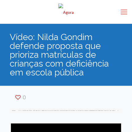
Vídeo: Nilda Gondim
defende proposta que
prioriza matrículas de
crianças com deficiência
em escola pública
0