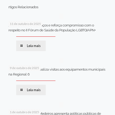
rtigos Relacionados
11 de outubro de 2025
Jaboatão celebra avanços e reforça compromisso com o
respeito no II Fórum de Saúde da População LGBTQIAPN+
Leia mais
9 de outubro de 2025
Van dos secretários realiza visitas aos equipamentos municipais
na Regional 6
Leia mais
1 de outubro de 2025
Em Brasília, Andréa Medeiros apresenta políticas públicas de