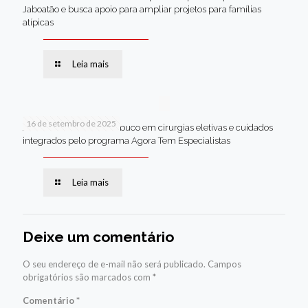
Jaboatão e busca apoio para ampliar projetos para famílias
atípicas
Leia mais
16 de setembro de 2025
Jaboatão lidera Pernambuco em cirurgias eletivas e cuidados
integrados pelo programa Agora Tem Especialistas
Leia mais
Deixe um comentário
O seu endereço de e-mail não será publicado.
Campos
obrigatórios são marcados com
*
Comentário
*