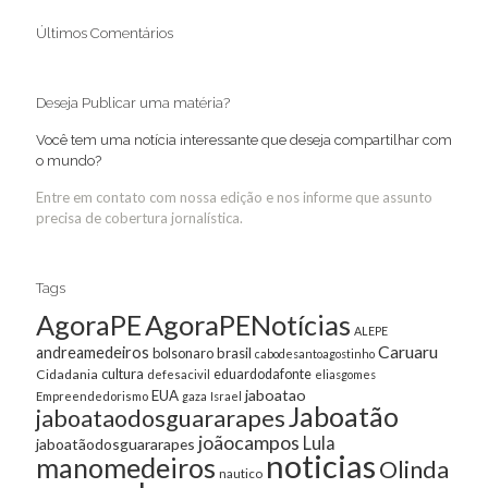
Últimos Comentários
Deseja Publicar uma matéria?
Você tem uma notícia interessante que deseja compartilhar com
o mundo?
Entre em contato com nossa edição e nos informe que assunto
precisa de cobertura jornalística.
Tags
AgoraPE
AgoraPENotícias
ALEPE
Caruaru
andreamedeiros
bolsonaro
brasil
cabodesantoagostinho
cultura
Cidadania
eduardodafonte
defesacivil
eliasgomes
jaboatao
EUA
Empreendedorismo
gaza
Israel
Jaboatão
jaboataodosguararapes
joãocampos
Lula
jaboatãodosguararapes
noticias
manomedeiros
Olinda
nautico