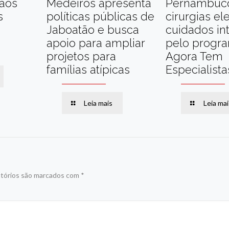
 aos
Medeiros apresenta
Pernambuc
s
políticas públicas de
cirurgias el
Jaboatão e busca
cuidados in
apoio para ampliar
pelo progr
projetos para
Agora Tem
famílias atípicas
Especialista
Leia mais
Leia mai
tórios são marcados com
*