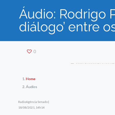
Áudio: Rodrigo 
diálogo’ entre 
0
Home
Áudios
RadioAgência Senado |
18/08/2021, 14h14