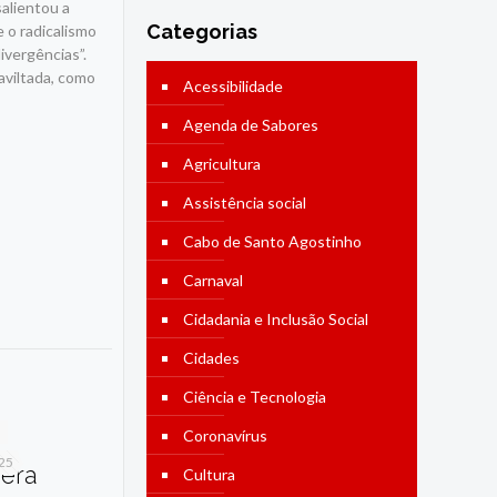
alientou a
Categorias
 o radicalismo
ivergências”.
aviltada, como
Acessibilidade
Agenda de Sabores
Agricultura
Assistência social
Cabo de Santo Agostinho
Carnaval
Cidadania e Inclusão Social
Cidades
Ciência e Tecnologia
Coronavírus
025
dera
Cultura