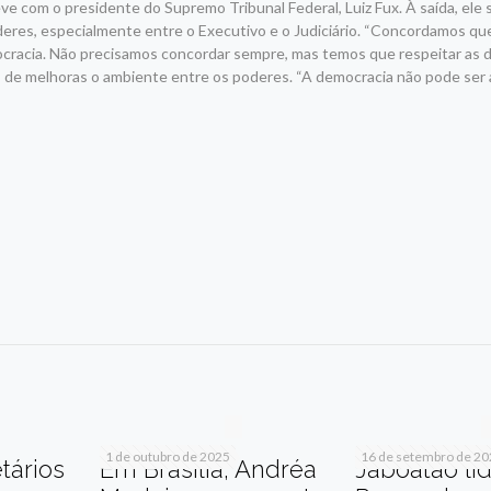
 com o presidente do Supremo Tribunal Federal, Luiz Fux. À saída, ele s
eres, especialmente entre o Executivo e o Judiciário. “Concordamos que
ocracia. Não precisamos concordar sempre, mas temos que respeitar as d
s de melhoras o ambiente entre os poderes. “A democracia não pode ser 
r
am
re
1 de outubro de 2025
16 de setembro de 2
tários
Em Brasília, Andréa
Jaboatão li