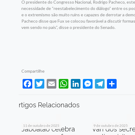
O presidente do Congresso Nacional, Rodrigo Pacheco, esteve
necessidade de “reestabelecimento do diálogo” entre os pod
e o extremismo são muito ruins e capazes de derrotar a dem
Pacheco disse que Fux se colocou favorável a discutir forma
vem sendo no país”, disse o presidente do Senado.
Compartilhe
Facebook
Twitter
Email
WhatsApp
LinkedIn
Messenge
Telegr
Sha
rtigos Relacionados
11 de outubro de 2025
9 de outubro de 2025
Jaboatão celebra
Van dos secre