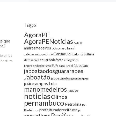
Tags
AgoraPE
AgoraPENotícias
te que
ALEPE
do?
andreamedeiros
bolsonaro
brasil
Caruaru
cultura
Cidadania
cabodesantoagostinho
ão e nos
eduardodafonte
defesacivil
eliasgomes
obertura
jaboatao
EUA
Empreendedorismo
gaza
Israel
jaboataodosguararapes
Jaboatão
jaboatãodosguararapes
joãocampos
Lula
manomedeiros
nautico
noticias
Olinda
pernambuco
Petrolina
pp
prefeituradorecife
Prefeitura
pt
PSB
Recife