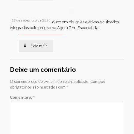
16 de setembro de 2025
Jaboatão lidera Pernambuco em cirurgias eletivas e cuidados
integrados pelo programa Agora Tem Especialistas
Leia mais
Deixe um comentário
O seu endereço de e-mail não será publicado.
Campos
obrigatórios são marcados com
*
Comentário
*