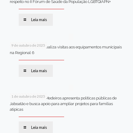
respeito no II Fórum de Saúde da População LGBTQIAPN+
Leia mais
9 de outubro de 2025
Van dos secretários realiza visitas aos equipamentos municipais
na Regional 6
Leia mais
1 de outubro de 2025
Em Brasília, Andréa Medeiros apresenta políticas públicas de
Jaboatão e busca apoio para ampliar projetos para famílias
atípicas
Leia mais