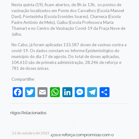
Nesta quinta (19), ficam abertos, de 8h às 13h, os pontos de
vacinação localizados em Ponte dos Carvalhos (Escola Manoel
Davi), Pontezinha (Escola Eronides Soares), Charneca (Escola
Padre Antônio de Melo), Gaibu (Escola Professora Maria
Thamar) e no Centro de Vacinação Covid-19 da Praça Nove de
Julho.
No Cabo, já foram aplicadas 133.587 doses de vacinas contra a
covid-19. Os dados constam no Informe Epidemiológico do
município do dia 17 de agosto. Do total de doses aplicadas,
104.610 são de primeira administração, 28.246 de reforço e
781 de doses únicas.
Compartilhe
Facebook
Twitter
Email
WhatsApp
LinkedIn
Messenger
Telegram
Share
rtigos Relacionados
11 de outubro de 2025
Jaboatão celebra avanços e reforça compromisso com o