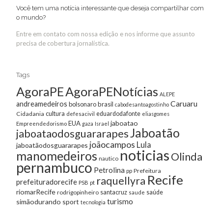
Você tem uma notícia interessante que deseja compartilhar com
o mundo?
Entre em contato com nossa edição e nos informe que assunto
precisa de cobertura jornalística.
Tags
AgoraPE
AgoraPENotícias
ALEPE
Caruaru
andreamedeiros
bolsonaro
brasil
cabodesantoagostinho
cultura
Cidadania
eduardodafonte
defesacivil
eliasgomes
jaboatao
EUA
Empreendedorismo
gaza
Israel
Jaboatão
jaboataodosguararapes
joãocampos
Lula
jaboatãodosguararapes
noticias
manomedeiros
Olinda
nautico
pernambuco
Petrolina
Prefeitura
pp
Recife
raquellyra
prefeituradorecife
pt
PSB
riomarRecife
santacruz
rodrigopinheiro
saúde
saude
turismo
simãodurando
sport
tecnologia