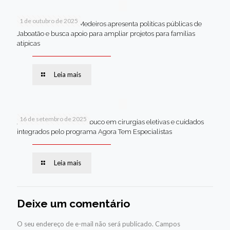
1 de outubro de 2025
Em Brasília, Andréa Medeiros apresenta políticas públicas de
Jaboatão e busca apoio para ampliar projetos para famílias
atípicas
Leia mais
16 de setembro de 2025
Jaboatão lidera Pernambuco em cirurgias eletivas e cuidados
integrados pelo programa Agora Tem Especialistas
Leia mais
Deixe um comentário
O seu endereço de e-mail não será publicado.
Campos