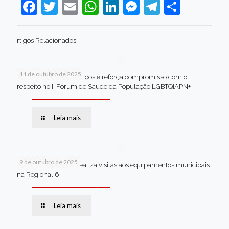
Facebook
Twitter
Email
WhatsApp
LinkedIn
Messenger
Telegram
Share
rtigos Relacionados
11 de outubro de 2025
Jaboatão celebra avanços e reforça compromisso com o
respeito no II Fórum de Saúde da População LGBTQIAPN+
Leia mais
9 de outubro de 2025
Van dos secretários realiza visitas aos equipamentos municipais
na Regional 6
Leia mais