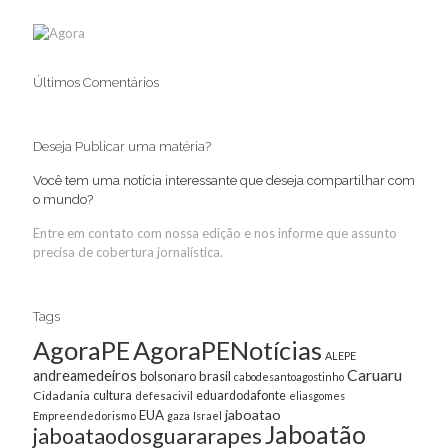
Últimos Comentários
Deseja Publicar uma matéria?
Você tem uma notícia interessante que deseja compartilhar com
o mundo?
Entre em contato com nossa edição e nos informe que assunto
precisa de cobertura jornalística.
Tags
AgoraPE
AgoraPENotícias
ALEPE
Caruaru
andreamedeiros
bolsonaro
brasil
cabodesantoagostinho
cultura
Cidadania
eduardodafonte
defesacivil
eliasgomes
jaboatao
EUA
Empreendedorismo
gaza
Israel
Jaboatão
jaboataodosguararapes