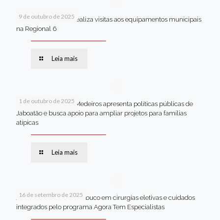
9 de outubro de 2025
Van dos secretários realiza visitas aos equipamentos municipais
na Regional 6
Leia mais
1 de outubro de 2025
Em Brasília, Andréa Medeiros apresenta políticas públicas de
Jaboatão e busca apoio para ampliar projetos para famílias
atípicas
Leia mais
16 de setembro de 2025
Jaboatão lidera Pernambuco em cirurgias eletivas e cuidados
integrados pelo programa Agora Tem Especialistas