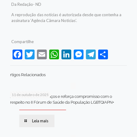
Da Redação- ND
A reprodução das notícias é autorizada desde que contenha a
assinatura ‘Agência Câmara Notícias’.
Compartilhe
Facebook
Twitter
Email
WhatsApp
LinkedIn
Messenger
Telegram
Share
rtigos Relacionados
11 de outubro de 2025
Jaboatão celebra avanços e reforça compromisso com o
respeito no II Fórum de Saúde da População LGBTQIAPN+
Leia mais