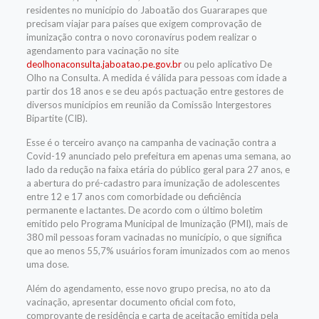
residentes no município do Jaboatão dos Guararapes que
precisam viajar para países que exigem comprovação de
imunização contra o novo coronavírus podem realizar o
agendamento para vacinação no site
deolhonaconsulta.jaboatao.pe.
gov.br
ou pelo aplicativo De
Olho na Consulta. A medida é válida para pessoas com idade a
partir dos 18 anos e se deu após pactuação entre gestores de
diversos municípios em reunião da Comissão Intergestores
Bipartite (CIB).
Esse é o terceiro avanço na campanha de vacinação contra a
Covid-19 anunciado pelo prefeitura em apenas uma semana, ao
lado da redução na faixa etária do público geral para 27 anos, e
a abertura do pré-cadastro para imunização de adolescentes
entre 12 e 17 anos com comorbidade ou deficiência
permanente e lactantes.
De acordo com o último boletim
emitido pelo Programa Municipal de Imunização (PMI), mais de
380 mil pessoas foram vacinadas no município, o que significa
que ao menos 55,7% usuários foram imunizados com ao menos
uma dose.
Além do agendamento, esse novo grupo precisa, no ato da
vacinação, apresentar documento oficial com foto,
comprovante de residência e carta de aceitação emitida pela