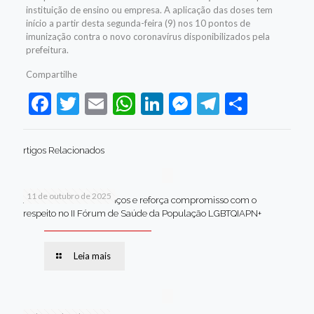
instituição de ensino ou empresa. A aplicação das doses tem
início a partir desta segunda-feira (9) nos 10 pontos de
imunização contra o novo coronavírus disponibilizados pela
prefeitura.
Compartilhe
Facebook
Twitter
Email
WhatsApp
LinkedIn
Messenger
Telegram
Share
rtigos Relacionados
11 de outubro de 2025
Jaboatão celebra avanços e reforça compromisso com o
respeito no II Fórum de Saúde da População LGBTQIAPN+
Leia mais