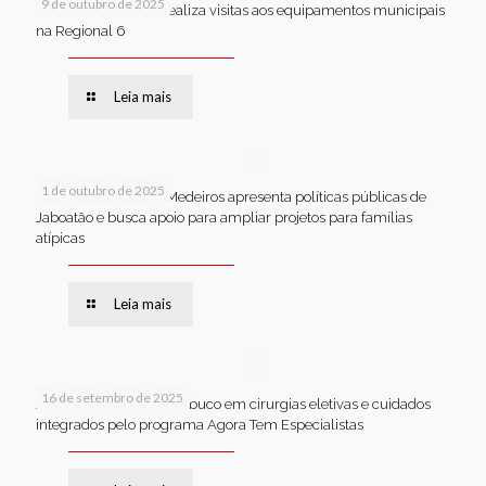
9 de outubro de 2025
Van dos secretários realiza visitas aos equipamentos municipais
na Regional 6
Leia mais
1 de outubro de 2025
Em Brasília, Andréa Medeiros apresenta políticas públicas de
Jaboatão e busca apoio para ampliar projetos para famílias
atípicas
Leia mais
16 de setembro de 2025
Jaboatão lidera Pernambuco em cirurgias eletivas e cuidados
integrados pelo programa Agora Tem Especialistas