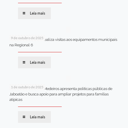
Leia mais
9 de outubro de 2025
Van dos secretários realiza visitas aos equipamentos municipais
na Regional 6
Leia mais
1 de outubro de 2025
Em Brasília, Andréa Medeiros apresenta políticas públicas de
Jaboatão e busca apoio para ampliar projetos para famílias
atípicas
Leia mais