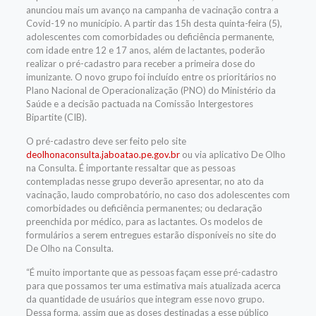
anunciou mais um avanço na campanha de vacinação contra a
Covid-19 no município. A partir das 15h desta quinta-feira (5),
adolescentes com comorbidades ou deficiência permanente,
com idade entre 12 e 17 anos, além de lactantes, poderão
realizar o pré-cadastro para receber a primeira dose do
imunizante. O novo grupo foi incluído entre os prioritários no
Plano Nacional de Operacionalização (PNO) do Ministério da
Saúde e a decisão pactuada na Comissão Intergestores
Bipartite (CIB).
O pré-cadastro deve ser feito pelo site
deolhonaconsulta.jaboatao.pe.
gov.br
ou via aplicativo De Olho
na Consulta. É importante ressaltar que as pessoas
contempladas nesse grupo deverão apresentar, no ato da
vacinação, laudo comprobatório, no caso dos adolescentes com
comorbidades ou deficiência permanentes; ou declaração
preenchida por médico, para as lactantes. Os modelos de
formulários a serem entregues estarão disponíveis no site do
De Olho na Consulta.
“É muito importante que as pessoas façam esse pré-cadastro
para que possamos ter uma estimativa mais atualizada acerca
da quantidade de usuários que integram esse novo grupo.
Dessa forma, assim que as doses destinadas a esse público