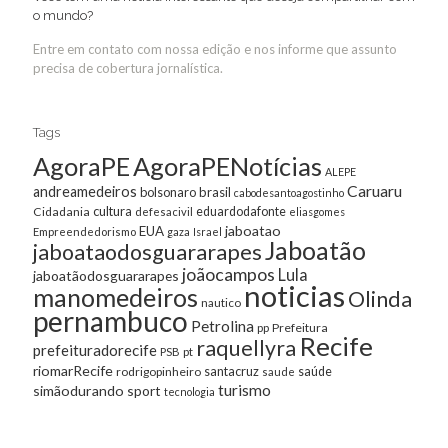
o mundo?
Entre em contato com nossa edição e nos informe que assunto
precisa de cobertura jornalística.
Tags
AgoraPE
AgoraPENotícias
ALEPE
Caruaru
andreamedeiros
bolsonaro
brasil
cabodesantoagostinho
cultura
Cidadania
eduardodafonte
defesacivil
eliasgomes
jaboatao
EUA
Empreendedorismo
gaza
Israel
Jaboatão
jaboataodosguararapes
joãocampos
Lula
jaboatãodosguararapes
noticias
manomedeiros
Olinda
nautico
pernambuco
Petrolina
Prefeitura
pp
Recife
raquellyra
prefeituradorecife
pt
PSB
riomarRecife
santacruz
rodrigopinheiro
saúde
saude
turismo
simãodurando
sport
tecnologia