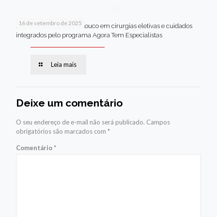
16 de setembro de 2025
Jaboatão lidera Pernambuco em cirurgias eletivas e cuidados
integrados pelo programa Agora Tem Especialistas
Leia mais
Deixe um comentário
O seu endereço de e-mail não será publicado.
Campos
obrigatórios são marcados com
*
Comentário
*