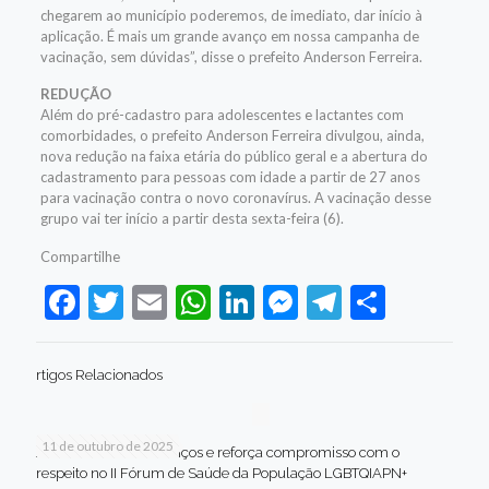
chegarem ao município poderemos, de imediato, dar início à
aplicação. É mais um grande avanço em nossa campanha de
vacinação, sem dúvidas”, disse o prefeito Anderson Ferreira.
REDUÇÃO
Além do pré-cadastro para adolescentes e lactantes com
comorbidades, o prefeito Anderson Ferreira divulgou, ainda,
nova redução na faixa etária do público geral e a abertura do
cadastramento para pessoas com idade a partir de 27 anos
para vacinação contra o novo coronavírus. A vacinação desse
grupo vai ter início a partir desta sexta-feira (6).
Compartilhe
Facebook
Twitter
Email
WhatsApp
LinkedIn
Messenger
Telegram
Share
rtigos Relacionados
11 de outubro de 2025
Jaboatão celebra avanços e reforça compromisso com o
respeito no II Fórum de Saúde da População LGBTQIAPN+