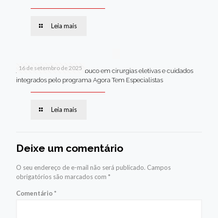
Leia mais
16 de setembro de 2025
Jaboatão lidera Pernambuco em cirurgias eletivas e cuidados
integrados pelo programa Agora Tem Especialistas
Leia mais
Deixe um comentário
O seu endereço de e-mail não será publicado.
Campos
obrigatórios são marcados com
*
Comentário
*