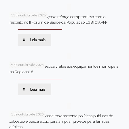
11 de outubro de 2025
Jaboatão celebra avanços e reforça compromisso com o
respeito no II Fórum de Saúde da População LGBTQIAPN+
Leia mais
9 de outubro de 2025
Van dos secretários realiza visitas aos equipamentos municipais
na Regional 6
Leia mais
1 de outubro de 2025
Em Brasília, Andréa Medeiros apresenta políticas públicas de
Jaboatão e busca apoio para ampliar projetos para famílias
atípicas