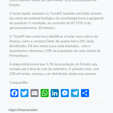
como objetivo testar, em seis meses, 10% da população do
Estado.
O teste rápido adotado no TestaPE também será feito através
da coleta de material biológico da nasofaringe (nariz e garganta)
do paciente. O resultado, ao contrário do RT-PCR, é de,
aproximadamente, 30 minutos.
O TestaPE tem como foco identificar e isolar casos ativos da
doença, como a variante Delta. Na quinta-feira (19), serão
distribuídos 2% dos testes para cada município, com o
quantitativo referente a 10% da população de cada cidade de
Pernambuco.
A etapa inicial prevê que 1,5% da população do Estado seja
testada até o final do mês de setembro. O primeiro lote, com
200 mil testes, começa a ser distribuído ainda esta semana.
Compartilhe
Facebook
Twitter
Email
WhatsApp
LinkedIn
Messenger
Telegram
Share
rtigos Relacionados