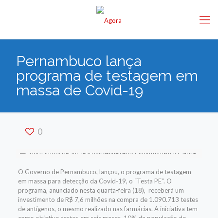
Pernambuco lança
programa de testagem em
massa de Covid-19
0
O Governo de Pernambuco, lançou, o programa de testagem
em massa para detecção da Covid-19, o “Testa PE”. O
programa, anunciado nesta quarta-feira (18), receberá um
investimento de R$ 7,6 milhões na compra de 1.090.713 testes
de antígenos, o mesmo realizado nas farmácias. A iniciativa tem