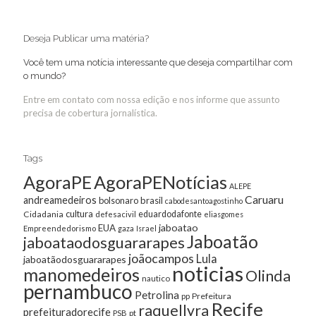
Deseja Publicar uma matéria?
Você tem uma notícia interessante que deseja compartilhar com
o mundo?
Entre em contato com nossa edição e nos informe que assunto
precisa de cobertura jornalística.
Tags
AgoraPE
AgoraPENotícias
ALEPE
Caruaru
andreamedeiros
bolsonaro
brasil
cabodesantoagostinho
cultura
Cidadania
eduardodafonte
defesacivil
eliasgomes
jaboatao
EUA
Empreendedorismo
gaza
Israel
Jaboatão
jaboataodosguararapes
joãocampos
Lula
jaboatãodosguararapes
noticias
manomedeiros
Olinda
nautico
pernambuco
Petrolina
Prefeitura
pp
Recife
raquellyra
prefeituradorecife
pt
PSB