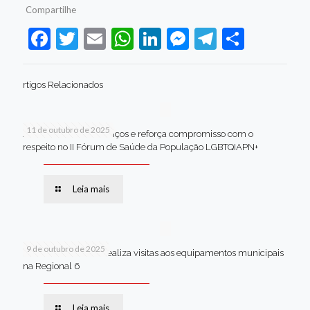
Compartilhe
Facebook
Twitter
Email
WhatsApp
LinkedIn
Messenger
Telegram
Share
rtigos Relacionados
11 de outubro de 2025
Jaboatão celebra avanços e reforça compromisso com o
respeito no II Fórum de Saúde da População LGBTQIAPN+
Leia mais
9 de outubro de 2025
Van dos secretários realiza visitas aos equipamentos municipais
na Regional 6
Leia mais