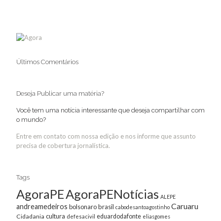
Últimos Comentários
Deseja Publicar uma matéria?
Você tem uma notícia interessante que deseja compartilhar com
o mundo?
Entre em contato com nossa edição e nos informe que assunto
precisa de cobertura jornalística.
Tags
AgoraPE
AgoraPENotícias
ALEPE
Caruaru
andreamedeiros
bolsonaro
brasil
cabodesantoagostinho
cultura
Cidadania
eduardodafonte
defesacivil
eliasgomes