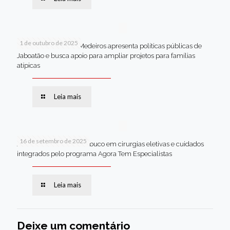
1 de outubro de 2025
Em Brasília, Andréa Medeiros apresenta políticas públicas de
Jaboatão e busca apoio para ampliar projetos para famílias
atípicas
Leia mais
16 de setembro de 2025
Jaboatão lidera Pernambuco em cirurgias eletivas e cuidados
integrados pelo programa Agora Tem Especialistas
Leia mais
Deixe um comentário