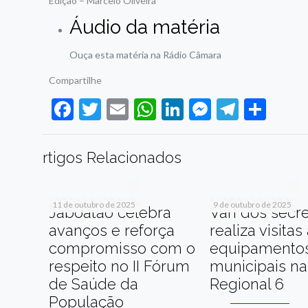
Edição – Marcelo Oliveira
Áudio da matéria
Ouça esta matéria na Rádio Câmara
Compartilhe
Facebook
Twitter
Email
WhatsApp
LinkedIn
Messenge
Telegr
Sha
rtigos Relacionados
11 de outubro de 2025
9 de outubro de 2025
Jaboatão celebra
Van dos secre
avanços e reforça
realiza visitas
compromisso com o
equipamento
respeito no II Fórum
municipais na
de Saúde da
Regional 6
População