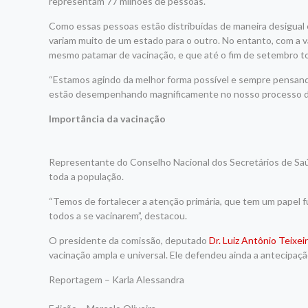
representam 77 milhões de pessoas.
Como essas pessoas estão distribuídas de maneira desigual 
variam muito de um estado para o outro. No entanto, com a 
mesmo patamar de vacinação, e que até o fim de setembro t
“Estamos agindo da melhor forma possível e sempre pensando
estão desempenhando magnificamente no nosso processo de
Importância da vacinação
Representante do Conselho Nacional dos Secretários de Saú
toda a população.
“Temos de fortalecer a atenção primária, que tem um papel
todos a se vacinarem”, destacou.
O presidente da comissão, deputado
Dr. Luiz Antônio Teixei
vacinação ampla e universal. Ele defendeu ainda a antecipaç
Reportagem – Karla Alessandra