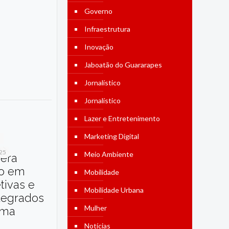
Governo
Infraestrutura
Inovação
Jaboatão do Guararapes
Jornalístico
Jornalístico
Lazer e Entretenimento
Marketing Digital
025
Meio Ambiente
dera
o em
Mobilidade
etivas e
Mobilidade Urbana
tegrados
Mulher
ama
Notícias