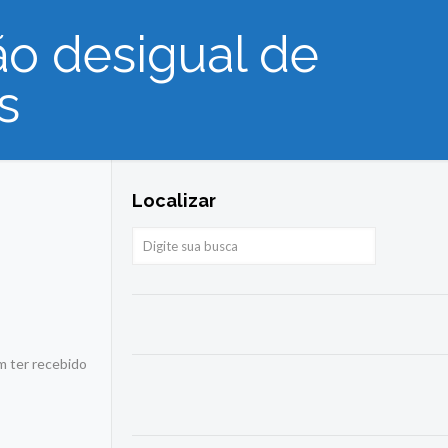
ão desigual de
s
Localizar
m ter recebido