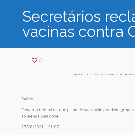
Secretários rec
vacinas contra 
0
Saúde
Governo federal diz que plano de vacinação priorizou grupos 
ao menos uma dose
17/08/2021 – 21:07