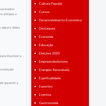
Cultura Popular
 vacinados
Cursos
os atinjam o
Desenvolvimento Economico
e alguns deles
Destaques
Economia
Educação
Eleições 2020
ara imunizar a
Empreendedorismo
 estimular
Energias Renováveis
Espiritualidade
de garantir a
Esportes
Eventos
Gastronomia