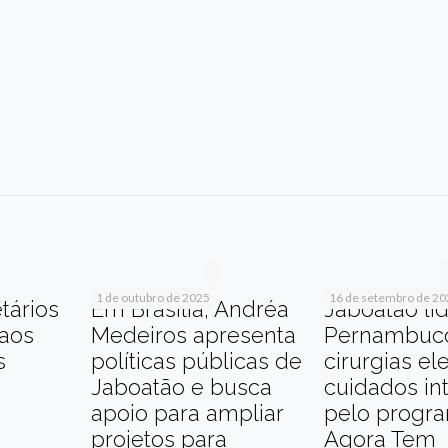
r
am
re
1 de outubro de 2025
16 de setembro de 2
tários
Em Brasília, Andréa
Jaboatão li
 aos
Medeiros apresenta
Pernambuc
s
políticas públicas de
cirurgias el
Jaboatão e busca
cuidados in
apoio para ampliar
pelo progr
projetos para
Agora Tem