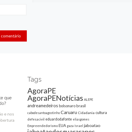
Tags
AgoraPE
AgoraPENotícias
te que
ALEPE
do?
andreamedeiros
bolsonaro
brasil
Caruaru
cultura
Cidadania
cabodesantoagostinho
ão e nos
eduardodafonte
defesacivil
eliasgomes
obertura
jaboatao
EUA
Empreendedorismo
gaza
Israel
jaboataodosguararapes