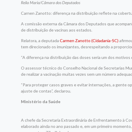
Reila Maria/Câmara dos Deputados
Carnen Zanotto: diferença na distribuição reflete na cobertu
A
comissão externa
da Câmara dos Deputados que acompanha
de distribuição de vacinas aos estados.
Relatora, a deputada
Carmen Zanotto (Cidadania-SC)
afirmo
tem direcionado os imunizantes, desrespeitando a proporcio
“A diferença na distribuição das doses seria um dos motivos d
O assessor técnico do Conselho Nacional de Secretarias Mun
de realizar a vacinação muitas vezes sem um número adequa
“Para proteger casos graves e evitar internações, a gente o
ajuste de contas”, declarou.
Ministério da Saúde
A chefe da Secretaria Extraordinária de Enfrentamento à Cov
elaborado ainda no ano passado e, em um primeiro momento, 