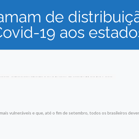
lamam de distribuiç
Covid-19 aos estado
mais vulneráveis e que, até o fim de setembro, todos os brasileiros deve