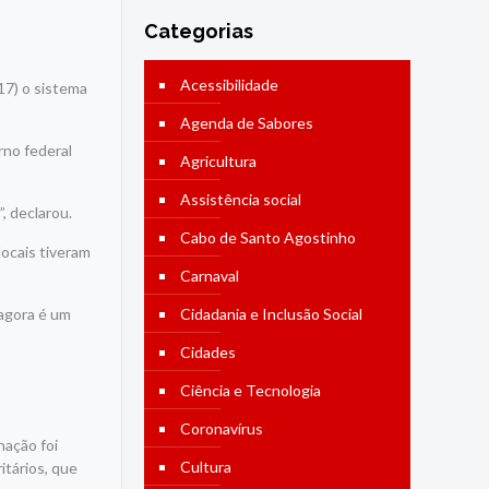
Categorias
Acessibilidade
17) o sistema
Agenda de Sabores
rno federal
Agricultura
Assistência social
, declarou.
Cabo de Santo Agostinho
locais tiveram
Carnaval
 agora é um
Cidadania e Inclusão Social
Cidades
Ciência e Tecnologia
Coronavírus
nação foi
Cultura
itários, que