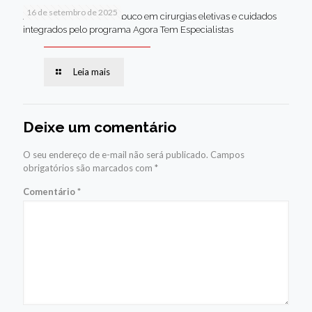
16 de setembro de 2025
Jaboatão lidera Pernambuco em cirurgias eletivas e cuidados
integrados pelo programa Agora Tem Especialistas
Leia mais
Deixe um comentário
O seu endereço de e-mail não será publicado.
Campos
obrigatórios são marcados com
*
Comentário
*