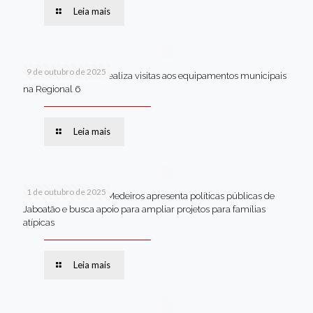
Leia mais
9 de outubro de 2025
Van dos secretários realiza visitas aos equipamentos municipais
na Regional 6
Leia mais
1 de outubro de 2025
Em Brasília, Andréa Medeiros apresenta políticas públicas de
Jaboatão e busca apoio para ampliar projetos para famílias
atípicas
Leia mais