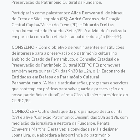
Preservação do Patrimônio Cultural da Fundarpe.
Participarão como palestrantes:
Alice Bemvenuti
, do Museu
do Trem de São Leopoldo (RS);
André Cardoso
, da Estação
Central Capiba/Museu do Trem (PE); e
Eduardo Freitas
,
superintendente do Prodetur/Setur/PE. A atividade é realizada
em parceria com a Secretaria Estadual de Educação (SEE-PE).
CONSELHO –
Com o objetivo de reunir agentes e instituições
de interesse para a preservação do patrimônio cultural no
âmbito do Estado de Pernambuco, o Conselho Estadual de
Preservação do Patrimônio Cultural (CEPPC-PE) promoverá
também nesta quinta (19), das 9h30 às 12h, o
1º Encontro de
Entidades em Defesa do Patrimônio Cultural
Pernambucano
. “A ideia é articular ações, programas e serviços
que contemplem práticas para salvaguarda e preservação do
nosso patrimônio cultural”, afirma Cássio Raniere, presidente do
CEPPC/PE.
CONEXÕES –
Outro destaque da programação desta quinta
(19) é a live “Conexão Patrimônio: Design”, das 18h às 19h, com
mediação da jornalista e gestora da Fundarpe, Renata
Echeverria Martins. Desta vez, a convidada será a designer
Joana Lira, que abordará a importância do patrimônio