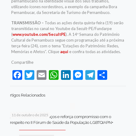
pernambucano na identidade visual dos seus trabalhos,
utilizando ícones nordestinos, a exemplo da campanha Bora
Pernambucar, da Secretaria de Turismo de Pernambuco.
TRANSMISSÃO –
Todas as ações desta quinta-feira (19) serão
transmitidas no canal no Youtube da Secult-PE/Fundarpe
(
www.youtube.com/SecultPE
). A 14ª Semana do Patrimônio
Cultural de Pernambuco segue com programação até a próxima
terça-feira (24), com o tema “Estações do Patrimônio: Redes,
Memórias e Afetos”. Clique
aqui
e confira todas as atividades.
Compartilhe
Facebook
Twitter
Email
WhatsApp
LinkedIn
Messenger
Telegram
Share
rtigos Relacionados
11 de outubro de 2025
Jaboatão celebra avanços e reforça compromisso com o
respeito no II Fórum de Saúde da População LGBTQIAPN+