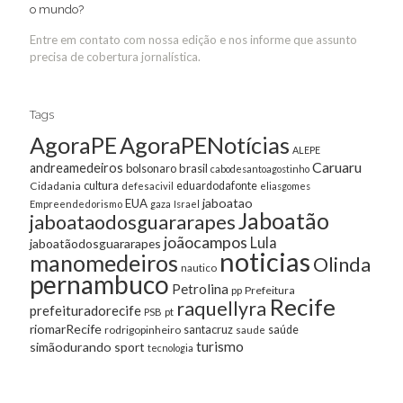
o mundo?
Entre em contato com nossa edição e nos informe que assunto
precisa de cobertura jornalística.
Tags
AgoraPE
AgoraPENotícias
ALEPE
Caruaru
andreamedeiros
bolsonaro
brasil
cabodesantoagostinho
cultura
Cidadania
eduardodafonte
defesacivil
eliasgomes
jaboatao
EUA
Empreendedorismo
gaza
Israel
Jaboatão
jaboataodosguararapes
joãocampos
Lula
jaboatãodosguararapes
noticias
manomedeiros
Olinda
nautico
pernambuco
Petrolina
Prefeitura
pp
Recife
raquellyra
prefeituradorecife
pt
PSB
riomarRecife
santacruz
rodrigopinheiro
saúde
saude
turismo
simãodurando
sport
tecnologia