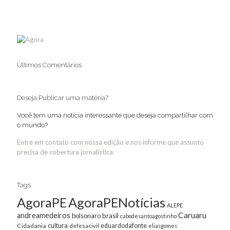
Últimos Comentários
Deseja Publicar uma matéria?
Você tem uma notícia interessante que deseja compartilhar com
o mundo?
Entre em contato com nossa edição e nos informe que assunto
precisa de cobertura jornalística.
Tags
AgoraPE
AgoraPENotícias
ALEPE
Caruaru
andreamedeiros
bolsonaro
brasil
cabodesantoagostinho
cultura
Cidadania
eduardodafonte
defesacivil
eliasgomes