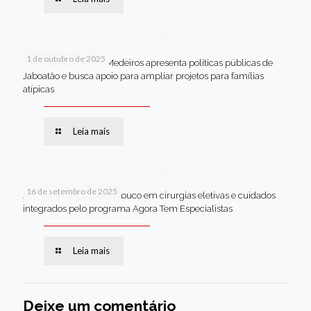
1 de outubro de 2025
Em Brasília, Andréa Medeiros apresenta políticas públicas de
Jaboatão e busca apoio para ampliar projetos para famílias
atípicas
Leia mais
16 de setembro de 2025
Jaboatão lidera Pernambuco em cirurgias eletivas e cuidados
integrados pelo programa Agora Tem Especialistas
Leia mais
Deixe um comentário