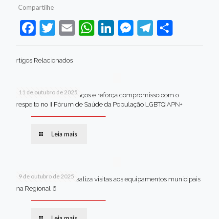
Compartilhe
Facebook
Twitter
Email
WhatsApp
LinkedIn
Messenger
Telegram
Share
rtigos Relacionados
11 de outubro de 2025
Jaboatão celebra avanços e reforça compromisso com o
respeito no II Fórum de Saúde da População LGBTQIAPN+
Leia mais
9 de outubro de 2025
Van dos secretários realiza visitas aos equipamentos municipais
na Regional 6
Leia mais