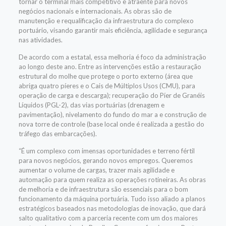
tornar o terminal mais competitivo e atraente para novos
negócios nacionais e internacionais. As obras são de
manutenção e requalificação da infraestrutura do complexo
portuário, visando garantir mais eficiência, agilidade e segurança
nas atividades.
De acordo com a estatal, essa melhoria é foco da administração
ao longo deste ano. Entre as intervenções estão a restauração
estrutural do molhe que protege o porto externo (área que
abriga quatro píeres e o Cais de Múltiplos Usos (CMU), para
operação de carga e descarga); recuperação do Píer de Granéis
Líquidos (PGL-2), das vias portuárias (drenagem e
pavimentação), nivelamento do fundo do mar a e construção de
nova torre de controle (base local onde é realizada a gestão do
tráfego das embarcações).
“É um complexo com imensas oportunidades e terreno fértil
para novos negócios, gerando novos empregos. Queremos
aumentar o volume de cargas, trazer mais agilidade e
automação para quem realiza as operações rotineiras. As obras
de melhoria e de infraestrutura são essenciais para o bom
funcionamento da máquina portuária. Tudo isso aliado a planos
estratégicos baseados nas metodologias de inovação, que dará
salto qualitativo com a parceria recente com um dos maiores