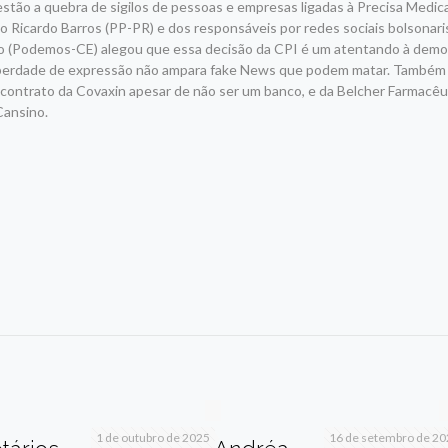
stão a quebra de sigilos de pessoas e empresas ligadas à Precisa Medi
o Ricardo Barros (PP-PR) e dos responsáveis por redes sociais bolsonar
o (Podemos-CE) alegou que essa decisão da CPI é um atentando à democr
liberdade de expressão não ampara fake News que podem matar. Também
contrato da Covaxin apesar de não ser um banco, e da Belcher Farmacêu
Cansino.
r
am
re
1 de outubro de 2025
16 de setembro de 2