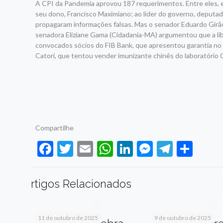
A CPI da Pandemia aprovou 187 requerimentos. Entre eles, e
seu dono, Francisco Maximiano; ao líder do governo, deputad
propagaram informações falsas. Mas o senador Eduardo Girã
senadora Eliziane Gama (Cidadania-MA) argumentou que a 
convocados sócios do FIB Bank, que apresentou garantia no 
Catori, que tentou vender imunizante chinês do laboratório 
Compartilhe
Facebook
Twitter
Email
WhatsApp
LinkedIn
Messenge
Telegr
Sha
rtigos Relacionados
11 de outubro de 2025
9 de outubro de 2025