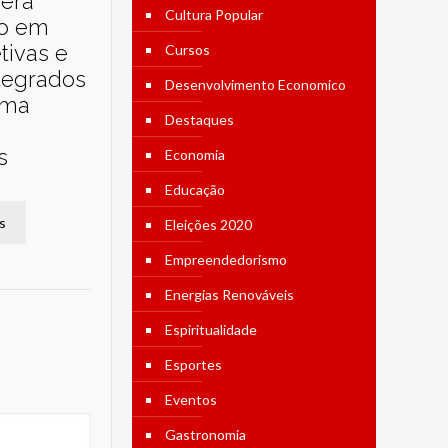
dera
Cultura Popular
o em
etivas e
Cursos
tegrados
Desenvolvimento Economico
ama
Destaques
s
Economia
Educação
s
Eleições 2020
Empreendedorismo
Energias Renováveis
Espiritualidade
Esportes
Eventos
Gastronomia