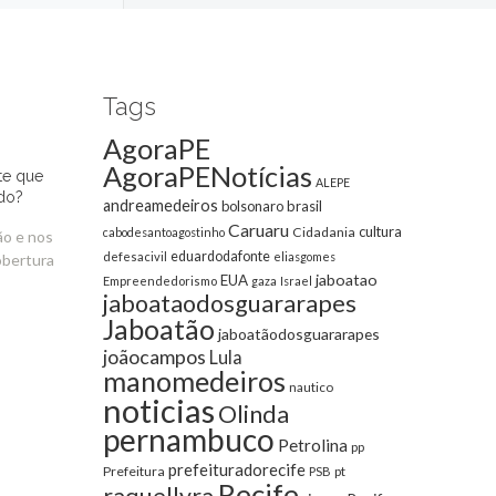
Tags
AgoraPE
AgoraPENotícias
te que
ALEPE
do?
andreamedeiros
bolsonaro
brasil
Caruaru
cultura
Cidadania
cabodesantoagostinho
ão e nos
eduardodafonte
defesacivil
eliasgomes
obertura
jaboatao
EUA
Empreendedorismo
gaza
Israel
jaboataodosguararapes
Jaboatão
jaboatãodosguararapes
joãocampos
Lula
manomedeiros
nautico
noticias
Olinda
pernambuco
Petrolina
pp
prefeituradorecife
Prefeitura
pt
PSB
Recife