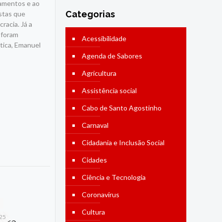
camentos e ao
Categorias
istas que
acia. Já a
 foram
Acessibilidade
tica, Emanuel
Agenda de Sabores
Agricultura
Assistência social
Cabo de Santo Agostinho
Carnaval
Cidadania e Inclusão Social
Cidades
Ciência e Tecnologia
Coronavírus
Cultura
025