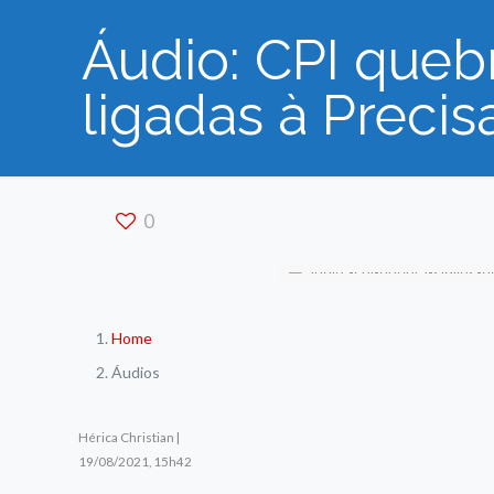
Áudio: CPI queb
ligadas à Preci
0
Home
Áudios
Hérica Christian |
19/08/2021, 15h42