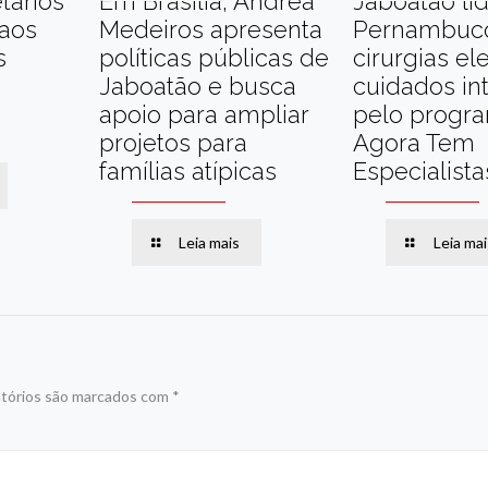
tários
Em Brasília, Andréa
Jaboatão li
 aos
Medeiros apresenta
Pernambuc
s
políticas públicas de
cirurgias el
Jaboatão e busca
cuidados in
apoio para ampliar
pelo progr
projetos para
Agora Tem
famílias atípicas
Especialista
Leia mais
Leia mai
tórios são marcados com
*