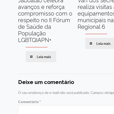
Jaboatão celebra
Van dos secre
avanços e reforça
realiza visitas
compromisso com o
equipamento
respeito no II Fórum
municipais na
de Saúde da
Regional 6
População
LGBTQIAPN+
Leia mais
Leia mais
Deixe um comentário
O seu endereço de e-mail não será publicado.
Campos obriga
Comentário
*