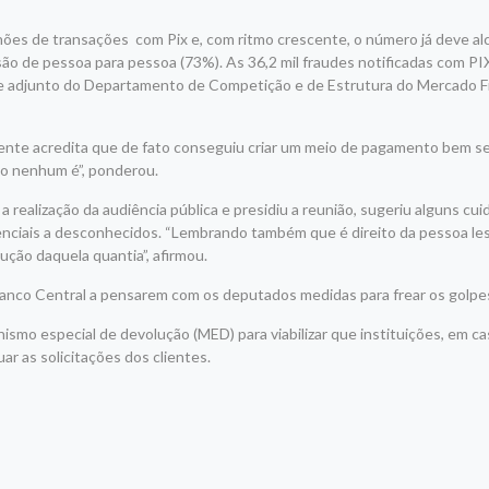
hões de transações com Pix e, com ritmo crescente, o número já deve alc
ão de pessoa para pessoa (73%). As 36,2 mil fraudes notificadas com P
fe adjunto do Departamento de Competição e de Estrutura do Mercado F
gente acredita que de fato conseguiu criar um meio de pagamento bem s
o nenhum é”, ponderou.
 a realização da audiência pública e presidiu a reunião, sugeriu alguns cu
nciais a desconhecidos. “Lembrando também que é direito da pessoa les
lução daquela quantia”, afirmou.
Banco Central a pensarem com os deputados medidas para frear os golpe
mo especial de devolução (MED) para viabilizar que instituições, em ca
r as solicitações dos clientes.