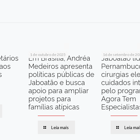
r
am
re
1 de outubro de 2025
16 de setembro de 2
tários
Em Brasília, Andréa
Jaboatão li
 aos
Medeiros apresenta
Pernambuc
s
políticas públicas de
cirurgias el
Jaboatão e busca
cuidados in
apoio para ampliar
pelo progr
projetos para
Agora Tem
famílias atípicas
Especialista
Leia mais
Leia mai