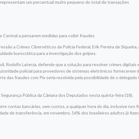
s representam um percentual muito pequeno do total de transações
o Central a pensarem medidas para coibir fraudes
são a Crimes Cibernéticos da Polícia Federal, Erik Pereira de Siqueira,
culdade burocrática para a investigação dos golpes.
l, Rodolfo Laterza, defende que a solução para resolver crimes digitais 
autoridade policial para provedores de sistemas eletrônicos fornecerem 
rte das fraudes com Pix seria resolvida pela possibilidade de o delegado 
Segurança Pública da Câmara dos Deputados nesta quinta-feira (18).
re contas bancárias, sem custos, a qualquer hora do dia, inclusive nos f
de de transferência, em novembro, 56% dos brasileiros adultos já fizer