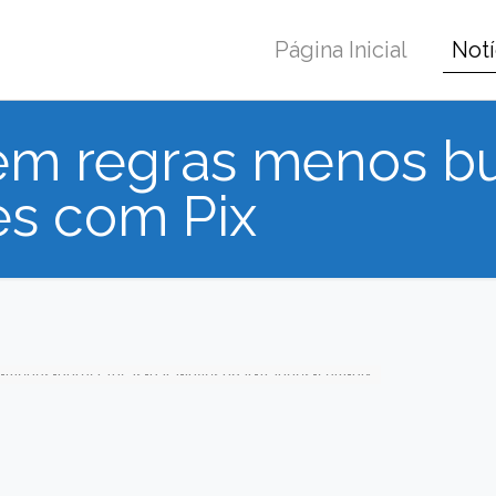
Página Inicial
Notí
m regras menos bur
es com Pix