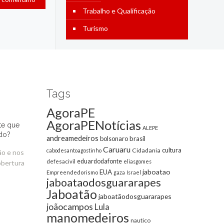
Trabalho e Qualificação
Turismo
Tags
AgoraPE
AgoraPENotícias
te que
ALEPE
do?
andreamedeiros
bolsonaro
brasil
Caruaru
cultura
Cidadania
cabodesantoagostinho
ão e nos
eduardodafonte
defesacivil
eliasgomes
obertura
jaboatao
EUA
Empreendedorismo
gaza
Israel
jaboataodosguararapes
Jaboatão
jaboatãodosguararapes
joãocampos
Lula
manomedeiros
nautico