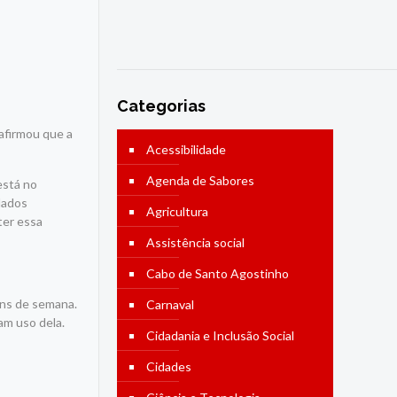
Categorias
 afirmou que a
Acessibilidade
Agenda de Sabores
está no
dados
Agricultura
ter essa
Assistência social
Cabo de Santo Agostinho
ins de semana.
Carnaval
am uso dela.
Cidadania e Inclusão Social
Cidades