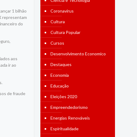
Ciência e Tecnologia
ançar 1 bilhão
Coronavírus
IX representam
Cultura
inanceiro do
Cultura Popular
eguro,
Cursos
Desenvolvimento Economico
idados aos
Destaques
ada ir ao
Economia
s.
Educação
sos de fraude
Eleições 2020
Empreendedorismo
Energias Renováveis
Espiritualidade