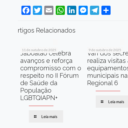
Facebook
Twitter
Email
WhatsApp
LinkedIn
Messenge
Telegr
Sha
rtigos Relacionados
11 de outubro de 2025
9 de outubro de 2025
Jaboatão celebra
Van dos secre
avanços e reforça
realiza visitas
compromisso com o
equipamento
respeito no II Fórum
municipais na
de Saúde da
Regional 6
População
LGBTQIAPN+
Leia mais
Leia mais