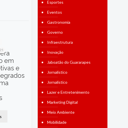
Esportes
Eventos
Gastronomia
Governo
Infraestrutura
025
dera
Inovação
o em
Jaboatão do Guararapes
etivas e
Jornalístico
tegrados
ama
Jornalístico
Lazer e Entretenimento
s
Marketing Digital
Meio Ambiente
s
Mobilidade