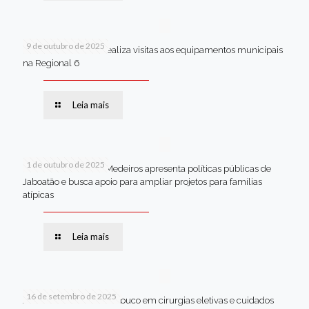
9 de outubro de 2025
Van dos secretários realiza visitas aos equipamentos municipais
na Regional 6
Leia mais
1 de outubro de 2025
Em Brasília, Andréa Medeiros apresenta políticas públicas de
Jaboatão e busca apoio para ampliar projetos para famílias
atípicas
Leia mais
16 de setembro de 2025
Jaboatão lidera Pernambuco em cirurgias eletivas e cuidados