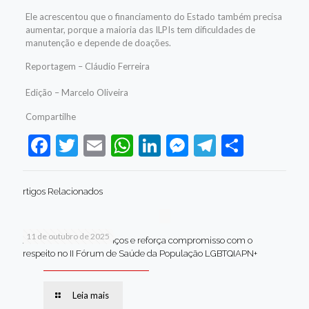
Ele acrescentou que o financiamento do Estado também precisa
aumentar, porque a maioria das ILPIs tem dificuldades de
manutenção e depende de doações.
Reportagem – Cláudio Ferreira
Edição – Marcelo Oliveira
Compartilhe
Facebook
Twitter
Email
WhatsApp
LinkedIn
Messenger
Telegram
Share
rtigos Relacionados
11 de outubro de 2025
Jaboatão celebra avanços e reforça compromisso com o
respeito no II Fórum de Saúde da População LGBTQIAPN+
Leia mais