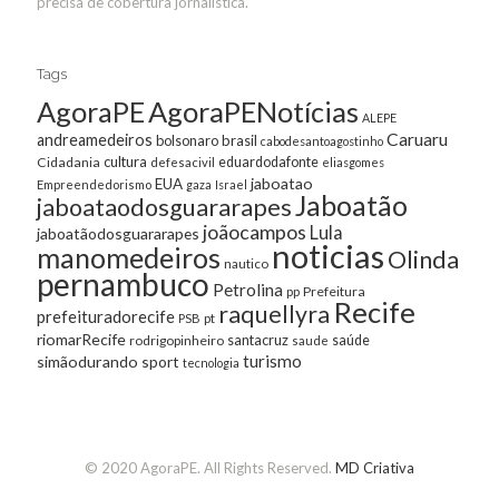
precisa de cobertura jornalística.
Tags
AgoraPE
AgoraPENotícias
ALEPE
Caruaru
andreamedeiros
bolsonaro
brasil
cabodesantoagostinho
cultura
Cidadania
eduardodafonte
defesacivil
eliasgomes
jaboatao
EUA
Empreendedorismo
gaza
Israel
Jaboatão
jaboataodosguararapes
joãocampos
Lula
jaboatãodosguararapes
noticias
manomedeiros
Olinda
nautico
pernambuco
Petrolina
Prefeitura
pp
Recife
raquellyra
prefeituradorecife
pt
PSB
riomarRecife
santacruz
rodrigopinheiro
saúde
saude
turismo
simãodurando
sport
tecnologia
© 2020 AgoraPE. All Rights Reserved.
MD Criativa