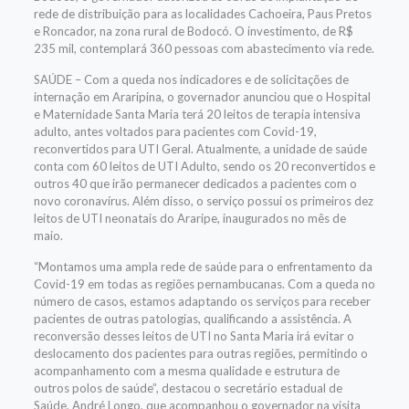
rede de distribuição para as localidades Cachoeira, Paus Pretos
e Roncador, na zona rural de Bodocó. O investimento, de R$
235 mil, contemplará 360 pessoas com abastecimento via rede.
SAÚDE – Com a queda nos indicadores e de solicitações de
internação em Araripina, o governador anunciou que o Hospital
e Maternidade Santa Maria terá 20 leitos de terapia intensiva
adulto, antes voltados para pacientes com Covid-19,
reconvertidos para UTI Geral. Atualmente, a unidade de saúde
conta com 60 leitos de UTI Adulto, sendo os 20 reconvertidos e
outros 40 que irão permanecer dedicados a pacientes com o
novo coronavírus. Além disso, o serviço possui os primeiros dez
leitos de UTI neonatais do Araripe, inaugurados no mês de
maio.
“Montamos uma ampla rede de saúde para o enfrentamento da
Covid-19 em todas as regiões pernambucanas. Com a queda no
número de casos, estamos adaptando os serviços para receber
pacientes de outras patologias, qualificando a assistência. A
reconversão desses leitos de UTI no Santa Maria irá evitar o
deslocamento dos pacientes para outras regiões, permitindo o
acompanhamento com a mesma qualidade e estrutura de
outros polos de saúde”, destacou o secretário estadual de
Saúde, André Longo, que acompanhou o governador na visita