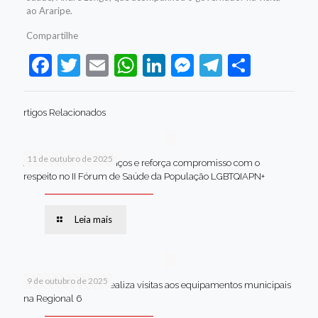
ao Araripe.
Compartilhe
Facebook
Twitter
Email
WhatsApp
LinkedIn
Messenger
Telegram
Share
rtigos Relacionados
11 de outubro de 2025
Jaboatão celebra avanços e reforça compromisso com o
respeito no II Fórum de Saúde da População LGBTQIAPN+
Leia mais
9 de outubro de 2025
Van dos secretários realiza visitas aos equipamentos municipais
na Regional 6