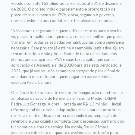
veículos com até 162 cilindradas, vencidos até 31 de dezembro
de 2020. O projeto inclui o parcelamento e prorrogação de
prazo de recolhimento do IPVA, e visa, segundo o governo,
oferecer estímulo aos condutores e fortalecer a economia.
“Nós vamos dar garantia a quem utiliza as motos para o seu ir e
vir, para o trabalho, para quem usa com suas famílias, que possa
transitar em todas as estradas pernambucanas com a segurança
necessária. Esse projeto já está na Assembleia Legislativa. Quem
tem motocicleta e não pôde, diante de tanta dificuldade dos
últimos anos, pagar seu IPVA e suas taxas, saiba que com a
aprovação da Assembleia, de 2020 para trás está perdoado, e
2021, que já venceu, nós estamos prorrogando para o final do
ano, dando desconto para quem pagar em parcela única”,
explicou Paulo Câmara.
O anúncio foi feito durante evento de inauguração da reforma e
ampliação da Escola de Referência em Ensino Médio (EREM)
Padre Luiz Gonzaga. A obra – orçada em R$ 1,3 milhão – inclui
reforma geral da cozinha, adaptação de sala para laboratórios
de física e matemática, reforma dos banheiros, ampliação do
refeitório e uma cozinha completa com despensas, banheiro dos
funcionários e área de serviço. Na escola, Paulo Câmara
anunciou a cobertura da quadra e assinou a autorização para