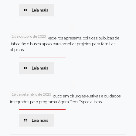
Leia mais
1 de outubro de 2025
Em Brasília, Andréa Medeiros apresenta políticas públicas de
Jaboatão e busca apoio para ampliar projetos para famílias
atípicas
Leia mais
16 de setembro de 2025
Jaboatão lidera Pernambuco em cirurgias eletivas e cuidados
integrados pelo programa Agora Tem Especialistas
Leia mais