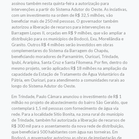
assinou também nesta quinta-feira a autorização para
intervenções a partir do Sistema Adutor do Oeste. As inciativas,
com um investimento na ordem de R$ 32,5 milhões, vão
beneficiar mais de 250 mil pessoas. O governador também
autorizou a liberação de recursos para intervenções na
Barragem Lopes II, orçadas em R$ 9 milhões, que vão ampliar a
distribuição para os municípios de Bodocó, Exu, Moreilândia e
Granito. Outros R$ 4 milhões serão investidos em obras
complementares do Sistema da Barragem do Chapéu,
beneficiando moradores de Parnamirim, Ouricuri, Trindade,
Ipubi, Araripina, Santa Cruz e Santa Filomena. Por fim, dentro do
mesmo projeto, serão aplicados R$ 18 milhões na ampliação da
capacidade da Estação de Tratamento de Água Voluntários da
Pátria, em Ouricuri, para atendimento a comunidades rurais ao
longo do Sistema Adutor do Oeste.
Em Trindade, Paulo Câmara anunciou o investimento de R$ 1
milhão no projeto de abastecimento do bairro São Geraldo, que
contemplará 1,5 mil pessoas com fornecimento de água via
rede. Para a localidade Sítio Bonita, na zona rural do município
de Trindade, também foi autorizada a liberação de recursos de
R$ 300 mil para o assentamento da nova rede de distribuição,
que beneficiará 500 habitantes com água nas torneiras. Em
Bodocó, o governador autorizou as obras de implantação de