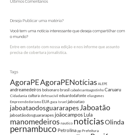
Últimos Comentários
Deseja Publicar uma matéria?
Você tem uma notícia interessante que deseja compartilhar com
o mundo?
Entre em contato com nossa edição e nos informe que assunto
precisa de cobertura jornalística.
Tags
AgoraPE
AgoraPENotícias
ALEPE
Caruaru
andreamedeiros
bolsonaro
brasil
cabodesantoagostinho
cultura
Cidadania
eduardodafonte
defesacivil
eliasgomes
jaboatao
EUA
Empreendedorismo
gaza
Israel
Jaboatão
jaboataodosguararapes
joãocampos
Lula
jaboatãodosguararapes
noticias
manomedeiros
Olinda
nautico
pernambuco
Petrolina
Prefeitura
pp