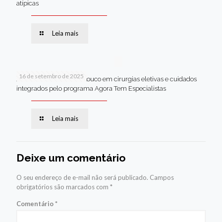
atípicas
Leia mais
16 de setembro de 2025
Jaboatão lidera Pernambuco em cirurgias eletivas e cuidados
integrados pelo programa Agora Tem Especialistas
Leia mais
Deixe um comentário
O seu endereço de e-mail não será publicado.
Campos
obrigatórios são marcados com
*
Comentário
*