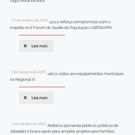
rtigos Relacionados
11 de outubro de 2025
Jaboatão celebra avanços e reforça compromisso com o
respeito no II Fórum de Saúde da População LGBTQIAPN+
Leia mais
9 de outubro de 2025
Van dos secretários realiza visitas aos equipamentos municipais
na Regional 6
Leia mais
1 de outubro de 2025
Em Brasília, Andréa Medeiros apresenta políticas públicas de
Jaboatão e busca apoio para ampliar projetos para famílias