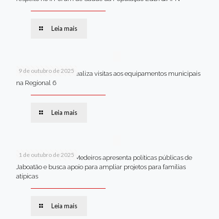
Leia mais
9 de outubro de 2025
Van dos secretários realiza visitas aos equipamentos municipais
na Regional 6
Leia mais
1 de outubro de 2025
Em Brasília, Andréa Medeiros apresenta políticas públicas de
Jaboatão e busca apoio para ampliar projetos para famílias
atípicas
Leia mais