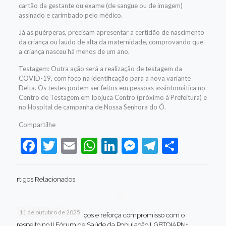
cartão da gestante ou exame (de sangue ou de imagem)
assinado e carimbado pelo médico.
Já as puérperas, precisam apresentar a certidão de nascimento
da criança ou laudo de alta da maternidade, comprovando que
a criança nasceu há menos de um ano.
Testagem: Outra ação será a realização de testagem da
COVID-19, com foco na identificação para a nova variante
Delta. Os testes podem ser feitos em pessoas assintomática no
Centro de Testagem em Ipojuca Centro (próximo à Prefeitura) e
no Hospital de campanha de Nossa Senhora do Ó.
Compartilhe
Facebook
Twitter
Email
WhatsApp
LinkedIn
Messenger
Telegram
Share
rtigos Relacionados
11 de outubro de 2025
Jaboatão celebra avanços e reforça compromisso com o
respeito no II Fórum de Saúde da População LGBTQIAPN+