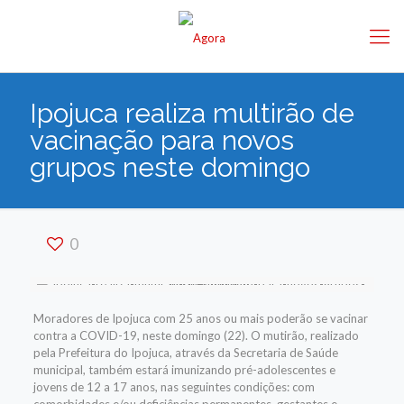
Ipojuca realiza multirão de
vacinação para novos
grupos neste domingo
0
Moradores de Ipojuca com 25 anos ou mais poderão se vacinar
contra a COVID-19, neste domingo (22). O mutirão, realizado
pela Prefeitura do Ipojuca, através da Secretaria de Saúde
municipal, também estará imunizando pré-adolescentes e
jovens de 12 a 17 anos, nas seguintes condições: com