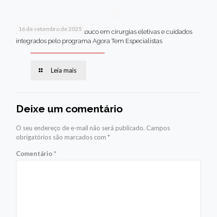
16 de setembro de 2025
Jaboatão lidera Pernambuco em cirurgias eletivas e cuidados
integrados pelo programa Agora Tem Especialistas
Leia mais
Deixe um comentário
O seu endereço de e-mail não será publicado.
Campos
obrigatórios são marcados com
*
Comentário
*