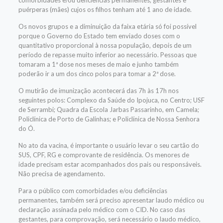
comorbidades e/ou deficiências permanentes, gestantes e
puérperas (mães) cujos os filhos tenham até 1 ano de idade.
Os novos grupos e a diminuição da faixa etária só foi possível
porque o Governo do Estado tem enviado doses com o
quantitativo proporcional à nossa população, depois de um
período de repasse muito inferior ao necessário. Pessoas que
tomaram a 1ª dose nos meses de maio e junho também
poderão ir a um dos cinco polos para tomar a 2ª dose.
O mutirão de imunização acontecerá das 7h às 17h nos
seguintes polos: Complexo da Saúde do Ipojuca, no Centro; USF
de Serrambi; Quadra da Escola Jarbas Passarinho, em Camela;
Policlínica de Porto de Galinhas; e Policlínica de Nossa Senhora
do Ó.
No ato da vacina, é importante o usuário levar o seu cartão do
SUS, CPF, RG e comprovante de residência. Os menores de
idade precisam estar acompanhados dos pais ou responsáveis.
Não precisa de agendamento.
Para o público com comorbidades e/ou deficiências
permanentes, também será preciso apresentar laudo médico ou
declaração assinada pelo médico com o CID. No caso das
gestantes, para comprovação, será necessário o laudo médico,