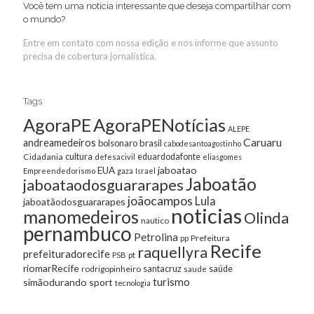
Você tem uma notícia interessante que deseja compartilhar com
o mundo?
Entre em contato com nossa edição e nos informe que assunto
precisa de cobertura jornalística.
Tags
AgoraPE
AgoraPENotícias
ALEPE
Caruaru
andreamedeiros
bolsonaro
brasil
cabodesantoagostinho
cultura
Cidadania
eduardodafonte
defesacivil
eliasgomes
jaboatao
EUA
Empreendedorismo
gaza
Israel
Jaboatão
jaboataodosguararapes
joãocampos
Lula
jaboatãodosguararapes
noticias
manomedeiros
Olinda
nautico
pernambuco
Petrolina
Prefeitura
pp
Recife
raquellyra
prefeituradorecife
pt
PSB
riomarRecife
santacruz
rodrigopinheiro
saúde
saude
turismo
simãodurando
sport
tecnologia