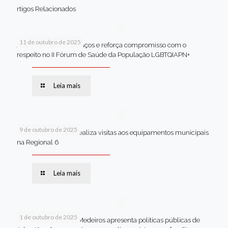
rtigos Relacionados
11 de outubro de 2025
Jaboatão celebra avanços e reforça compromisso com o
respeito no II Fórum de Saúde da População LGBTQIAPN+
Leia mais
9 de outubro de 2025
Van dos secretários realiza visitas aos equipamentos municipais
na Regional 6
Leia mais
1 de outubro de 2025
Em Brasília, Andréa Medeiros apresenta políticas públicas de