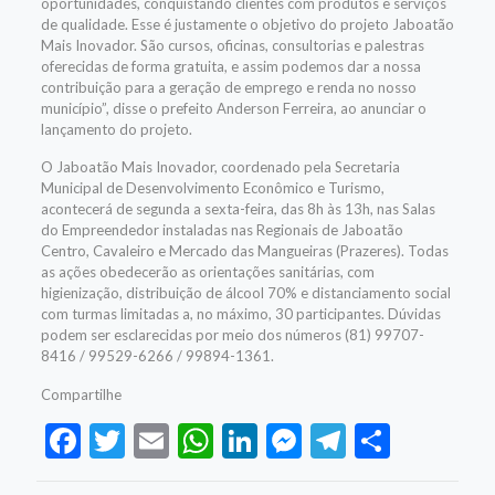
oportunidades, conquistando clientes com produtos e serviços
de qualidade. Esse é justamente o objetivo do projeto Jaboatão
Mais Inovador. São cursos, oficinas, consultorias e palestras
oferecidas de forma gratuita, e assim podemos dar a nossa
contribuição para a geração de emprego e renda no nosso
município”, disse o prefeito Anderson Ferreira, ao anunciar o
lançamento do projeto.
O Jaboatão Mais Inovador, coordenado pela Secretaria
Municipal de Desenvolvimento Econômico e Turismo,
acontecerá de segunda a sexta-feira, das 8h às 13h, nas Salas
do Empreendedor instaladas nas Regionais de Jaboatão
Centro, Cavaleiro e Mercado das Mangueiras (Prazeres). Todas
as ações obedecerão as orientações sanitárias, com
higienização, distribuição de álcool 70% e distanciamento social
com turmas limitadas a, no máximo, 30 participantes. Dúvidas
podem ser esclarecidas por meio dos números (81) 99707-
8416 / 99529-6266 / 99894-1361.
Compartilhe
Facebook
Twitter
Email
WhatsApp
LinkedIn
Messenger
Telegram
Share