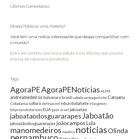
Últimos Comentários
Deseja Publicar uma matéria?
Você tem uma notícia interessante que deseja compartilhar com
o mundo?
Entre em contato com nossa edição e nos informe que assunto
precisa de cobertura jornalística.
Tags
AgoraPE
AgoraPENotícias
ALEPE
Caruaru
andreamedeiros
bolsonaro
brasil
cabodesantoagostinho
cultura
Cidadania
eduardodafonte
defesacivil
eliasgomes
jaboatao
EUA
Empreendedorismo
gaza
Israel
Jaboatão
jaboataodosguararapes
joãocampos
Lula
jaboatãodosguararapes
noticias
manomedeiros
Olinda
nautico
pernambuco