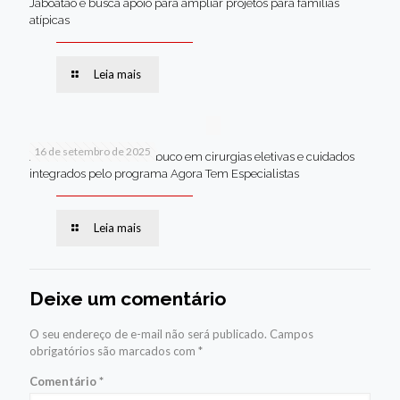
Jaboatão e busca apoio para ampliar projetos para famílias
atípicas
Leia mais
16 de setembro de 2025
Jaboatão lidera Pernambuco em cirurgias eletivas e cuidados
integrados pelo programa Agora Tem Especialistas
Leia mais
Deixe um comentário
O seu endereço de e-mail não será publicado.
Campos
obrigatórios são marcados com
*
Comentário
*