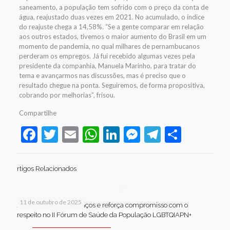
saneamento, a população tem sofrido com o preço da conta de
água, reajustado duas vezes em 2021. No acumulado, o índice
do reajuste chega a 14,58%. “Se a gente comparar em relação
aos outros estados, tivemos o maior aumento do Brasil em um
momento de pandemia, no qual milhares de pernambucanos
perderam os empregos. Já fui recebido algumas vezes pela
presidente da companhia, Manuela Marinho, para tratar do
tema e avançarmos nas discussões, mas é preciso que o
resultado chegue na ponta. Seguiremos, de forma propositiva,
cobrando por melhorias”, frisou.
Compartilhe
Facebook
Twitter
Email
WhatsApp
LinkedIn
Messenger
Telegram
Share
rtigos Relacionados
11 de outubro de 2025
Jaboatão celebra avanços e reforça compromisso com o
respeito no II Fórum de Saúde da População LGBTQIAPN+