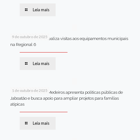
Leia mais
9 de outubro de 2025
Van dos secretários realiza visitas aos equipamentos municipais
na Regional 6
Leia mais
1 de outubro de 2025
Em Brasília, Andréa Medeiros apresenta políticas públicas de
Jaboatão e busca apoio para ampliar projetos para famílias
atípicas
Leia mais