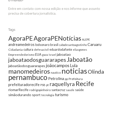
o mundo?
Entre em contato com nossa edição e nos informe que assunto
precisa de cobertura jornalística.
Tags
AgoraPE
AgoraPENotícias
ALEPE
Caruaru
andreamedeiros
bolsonaro
brasil
cabodesantoagostinho
cultura
Cidadania
eduardodafonte
defesacivil
eliasgomes
jaboatao
EUA
Empreendedorismo
gaza
Israel
Jaboatão
jaboataodosguararapes
joãocampos
Lula
jaboatãodosguararapes
noticias
manomedeiros
Olinda
nautico
pernambuco
Petrolina
Prefeitura
pp
Recife
raquellyra
prefeituradorecife
pt
PSB
riomarRecife
santacruz
rodrigopinheiro
saúde
saude
turismo
simãodurando
sport
tecnologia