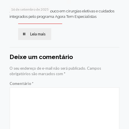
16 de setembro de 2025
Jaboatão lidera Pernambuco em cirurgias eletivas e cuidados
integrados pelo programa Agora Tem Especialistas
Leia mais
Deixe um comentário
O seu endereço de e-mail não será publicado.
Campos
obrigatórios são marcados com
*
Comentário
*