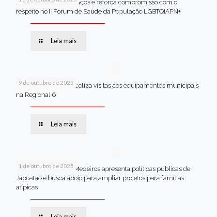
Jaboatão celebra avanços e reforça compromisso com o
respeito no II Fórum de Saúde da População LGBTQIAPN+
Leia mais
9 de outubro de 2025
Van dos secretários realiza visitas aos equipamentos municipais
na Regional 6
Leia mais
1 de outubro de 2025
Em Brasília, Andréa Medeiros apresenta políticas públicas de
Jaboatão e busca apoio para ampliar projetos para famílias
atípicas
Leia mais