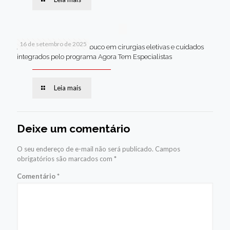
16 de setembro de 2025
Jaboatão lidera Pernambuco em cirurgias eletivas e cuidados
integrados pelo programa Agora Tem Especialistas
Leia mais
Deixe um comentário
O seu endereço de e-mail não será publicado.
Campos
obrigatórios são marcados com
*
Comentário
*