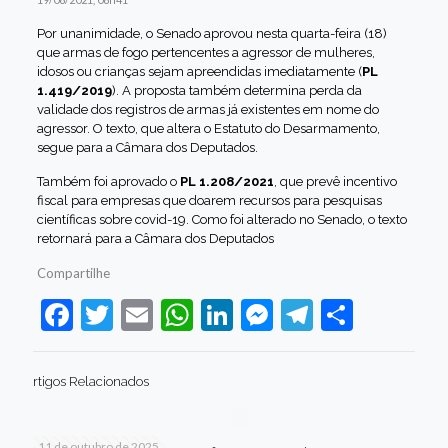
Por unanimidade, o Senado aprovou nesta quarta-feira (18)
que armas de fogo pertencentes a agressor de mulheres,
idosos ou crianças sejam apreendidas imediatamente
(
PL
1.419/2019
). A proposta também determina perda da
validade dos registros de armas já existentes em nome do
agressor. O texto, que altera o Estatuto do Desarmamento
,
segue para a Câmara dos Deputados.
Também foi aprovado o
PL 1.208/2021
, que prevê incentivo
fiscal para empresas que doarem recursos para pesquisas
científicas sobre covid-19. Como foi alterado no Senado, o texto
retornará para a Câmara dos Deputados
Compartilhe
Facebook
Twitter
Email
WhatsApp
LinkedIn
Messenger
Telegram
Share
rtigos Relacionados
11 de outubro de 2025