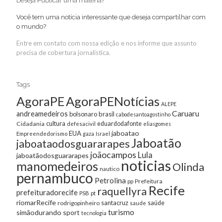
Deseja Publicar uma matéria?
Você tem uma notícia interessante que deseja compartilhar com
o mundo?
Entre em contato com nossa edição e nos informe que assunto
precisa de cobertura jornalística.
Tags
AgoraPE
AgoraPENotícias
ALEPE
Caruaru
andreamedeiros
bolsonaro
brasil
cabodesantoagostinho
cultura
Cidadania
eduardodafonte
defesacivil
eliasgomes
jaboatao
EUA
Empreendedorismo
gaza
Israel
Jaboatão
jaboataodosguararapes
joãocampos
Lula
jaboatãodosguararapes
noticias
manomedeiros
Olinda
nautico
pernambuco
Petrolina
Prefeitura
pp
Recife
raquellyra
prefeituradorecife
pt
PSB
riomarRecife
santacruz
rodrigopinheiro
saúde
saude
turismo
simãodurando
sport
tecnologia