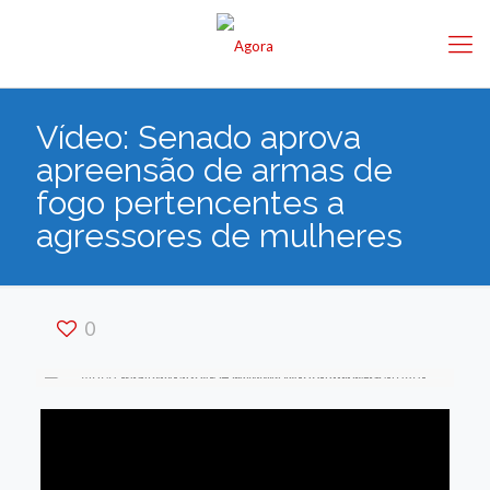
Vídeo: Senado aprova
apreensão de armas de
fogo pertencentes a
agressores de mulheres
0