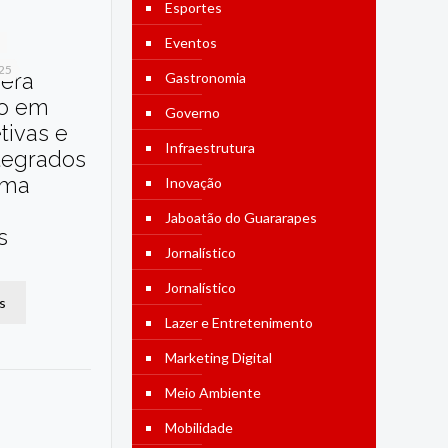
Esportes
Eventos
025
dera
Gastronomia
o em
Governo
etivas e
Infraestrutura
tegrados
ama
Inovação
Jaboatão do Guararapes
s
Jornalístico
Jornalístico
s
Lazer e Entretenimento
Marketing Digital
Meio Ambiente
Mobilidade