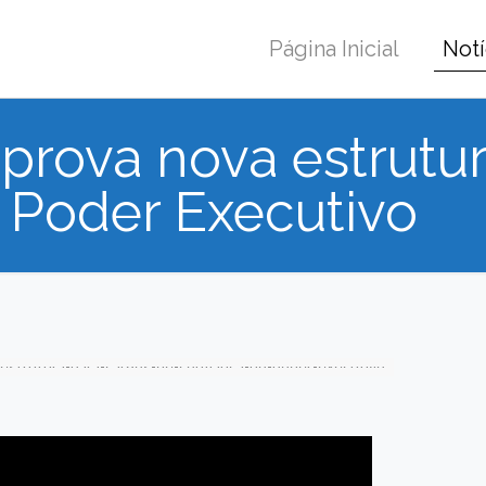
Página Inicial
Notí
prova nova estrutu
 Poder Executivo