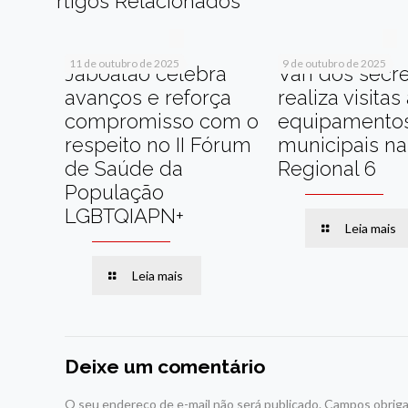
rtigos Relacionados
11 de outubro de 2025
9 de outubro de 2025
Jaboatão celebra
Van dos secre
avanços e reforça
realiza visitas
compromisso com o
equipamento
respeito no II Fórum
municipais na
de Saúde da
Regional 6
População
LGBTQIAPN+
Leia mais
Leia mais
Deixe um comentário
O seu endereço de e-mail não será publicado.
Campos obriga