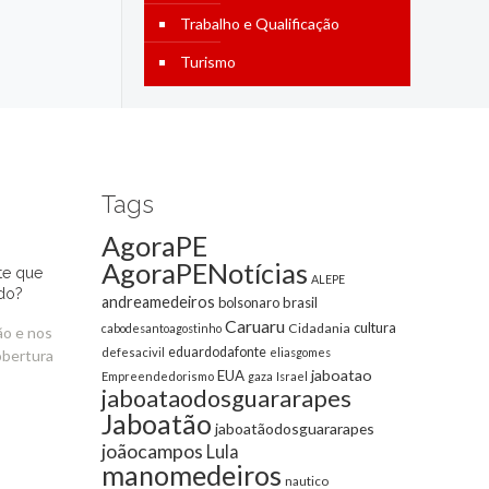
Trabalho e Qualificação
Turismo
Tags
AgoraPE
AgoraPENotícias
te que
ALEPE
do?
andreamedeiros
bolsonaro
brasil
Caruaru
cultura
Cidadania
cabodesantoagostinho
ão e nos
eduardodafonte
defesacivil
eliasgomes
obertura
jaboatao
EUA
Empreendedorismo
gaza
Israel
jaboataodosguararapes
Jaboatão
jaboatãodosguararapes
joãocampos
Lula
manomedeiros
nautico