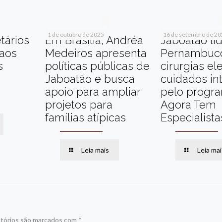
1 de outubro de 2025
16 de setembro de 2
tários
Em Brasília, Andréa
Jaboatão li
 aos
Medeiros apresenta
Pernambuc
s
políticas públicas de
cirurgias el
Jaboatão e busca
cuidados in
apoio para ampliar
pelo progr
projetos para
Agora Tem
famílias atípicas
Especialista
Leia mais
Leia mai
tórios são marcados com
*