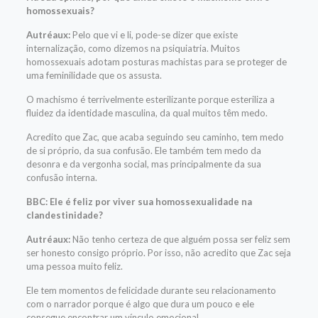
homossexuais?
Autréaux:
Pelo que vi e li, pode-se dizer que existe
internalização, como dizemos na psiquiatria. Muitos
homossexuais adotam posturas machistas para se proteger de
uma feminilidade que os assusta.
O machismo é terrivelmente esterilizante porque esteriliza a
fluidez da identidade masculina, da qual muitos têm medo.
Acredito que Zac, que acaba seguindo seu caminho, tem medo
de si próprio, da sua confusão. Ele também tem medo da
desonra e da vergonha social, mas principalmente da sua
confusão interna.
BBC: Ele é feliz por viver sua homossexualidade na
clandestinidade?
Autréaux:
Não tenho certeza de que alguém possa ser feliz sem
ser honesto consigo próprio. Por isso, não acredito que Zac seja
uma pessoa muito feliz.
Ele tem momentos de felicidade durante seu relacionamento
com o narrador porque é algo que dura um pouco e ele
consegue encontrar um vínculo emocional.