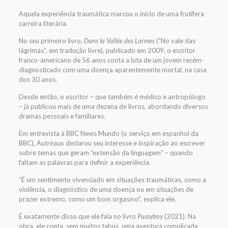
Aquela experiência traumática marcou o início de uma frutífera
carreira literária.
No seu primeiro livro,
Dans la Vallée des Larmes
(“No vale das
lágrimas”, em tradução livre), publicado em 2009, o escritor
franco-americano de 56 anos conta a luta de um jovem recém-
diagnosticado com uma doença aparentemente mortal, na casa
dos 30 anos.
Desde então, o escritor – que também é médico e antropólogo
– já publicou mais de uma dezena de livros, abordando diversos
dramas pessoais e familiares.
Em entrevista à BBC News Mundo (o serviço em espanhol da
BBC), Autréaux declarou seu interesse e inspiração ao escrever
sobre temas que geram “extensão da linguagem” – quando
faltam as palavras para definir a experiência.
“É um sentimento vivenciado em situações traumáticas, como a
violência, o diagnóstico de uma doença ou em situações de
prazer extremo, como um bom orgasmo”, explica ele.
É exatamente disso que ele fala no livro
Pussyboy
(2021). Na
obra, ele conta, sem muitos tabus, uma aventura complicada