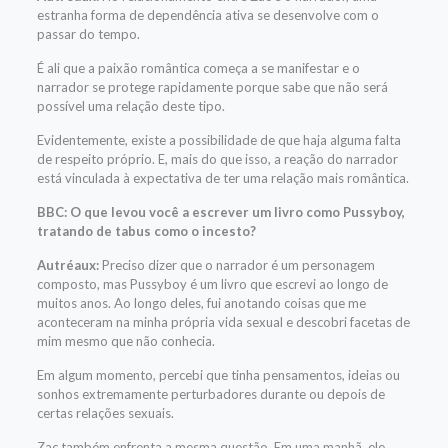
estranha forma de dependência ativa se desenvolve com o
passar do tempo.
É ali que a paixão romântica começa a se manifestar e o
narrador se protege rapidamente porque sabe que não será
possível uma relação deste tipo.
Evidentemente, existe a possibilidade de que haja alguma falta
de respeito próprio. E, mais do que isso, a reação do narrador
está vinculada à expectativa de ter uma relação mais romântica.
BBC: O que levou você a escrever um livro como Pussyboy,
tratando de tabus como o incesto?
Autréaux:
Preciso dizer que o narrador é um personagem
composto, mas Pussyboy é um livro que escrevi ao longo de
muitos anos. Ao longo deles, fui anotando coisas que me
aconteceram na minha própria vida sexual e descobri facetas de
mim mesmo que não conhecia.
Em algum momento, percebi que tinha pensamentos, ideias ou
sonhos extremamente perturbadores durante ou depois de
certas relações sexuais.
Zac também enfrenta a mesma questão. Em uma manhã, ele