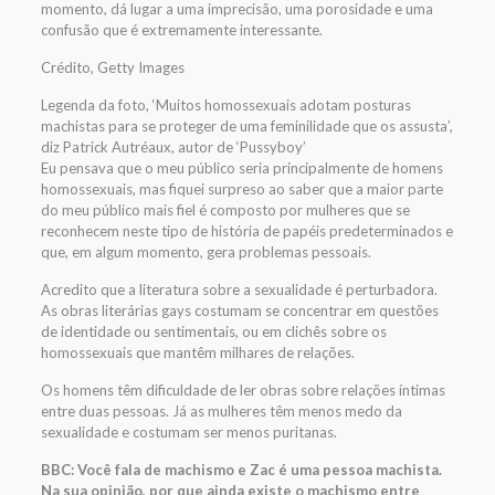
momento, dá lugar a uma imprecisão, uma porosidade e uma
confusão que é extremamente interessante.
Crédito,
Getty Images
Legenda da foto,
‘Muitos homossexuais adotam posturas
machistas para se proteger de uma feminilidade que os assusta’,
diz Patrick Autréaux, autor de ‘Pussyboy’
Eu pensava que o meu público seria principalmente de homens
homossexuais, mas fiquei surpreso ao saber que a maior parte
do meu público mais fiel é composto por mulheres que se
reconhecem neste tipo de história de papéis predeterminados e
que, em algum momento, gera problemas pessoais.
Acredito que a literatura sobre a sexualidade é perturbadora.
As obras literárias gays costumam se concentrar em questões
de identidade ou sentimentais, ou em clichês sobre os
homossexuais que mantêm milhares de relações.
Os homens têm dificuldade de ler obras sobre relações íntimas
entre duas pessoas. Já as mulheres têm menos medo da
sexualidade e costumam ser menos puritanas.
BBC: Você fala de machismo e Zac é uma pessoa machista.
Na sua opinião, por que ainda existe o machismo entre