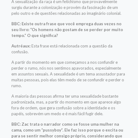
A sexualização da raça é um fetichismo que provavelmente
surgiu durante a colonização e provém da fascinação de um
pelo outro e de questões relacionadas ao imaginário colonial.
BBC: Existe outra frase que você emprega duas vezes no
seu livro: “Os homens não gostam de se perder por muito
tempo.” O que significa?
Autréaux:
Esta frase está relacionada com a questão da
confusão.
A partir do momento em que começamos a nos confundir e
perder o rumo, nós nos sentimos apavorados, especialmente
em assuntos sexuais. A sexualidade é um tema assustador para
muitas pessoas, pois elas têm medo de se confundir e perder o
rumo.
A maioria das pessoas afirma ter uma sexualidade bastante
padronizada, mas, a partir do momento em que aparece algo
fora de ordem, que gera confusão sobre a identidade e os
papéis, sobrevém um medo e é mais fácil fugir dele.
BBC: Zac trata o narrador como se fosse uma mulher na
cama, como um “pussyboy”. Ele faz isso porque o excita ou
para se sentir melhor consigo próprio, considerando que