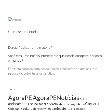
Últimos Comentários
Deseja Publicar uma matéria?
Você tem uma notícia interessante que deseja compartilhar com
o mundo?
Entre em contato com nossa edição e nos informe que assunto
precisa de cobertura jornalística.
Tags
AgoraPE
AgoraPENotícias
ALEPE
Caruaru
andreamedeiros
bolsonaro
brasil
cabodesantoagostinho
cultura
Cidadania
eduardodafonte
defesacivil
eliasgomes