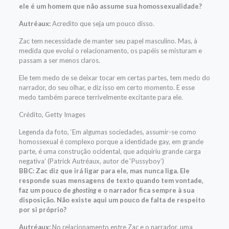
ele é um homem que não assume sua homossexualidade?
Autréaux:
Acredito que seja um pouco disso.
Zac tem necessidade de manter seu papel masculino. Mas, à
medida que evolui o relacionamento, os papéis se misturam e
passam a ser menos claros.
Ele tem medo de se deixar tocar em certas partes, tem medo do
narrador, do seu olhar, e diz isso em certo momento. E esse
medo também parece terrivelmente excitante para ele.
Crédito,
Getty Images
Legenda da foto,
‘Em algumas sociedades, assumir-se como
homossexual é complexo porque a identidade gay, em grande
parte, é uma construção ocidental, que adquiriu grande carga
negativa’ (Patrick Autréaux, autor de ‘Pussyboy’)
BBC: Zac diz que irá ligar para ele, mas nunca liga. Ele
responde suas mensagens de texto quando tem vontade,
faz um pouco de
ghosting
e o narrador fica sempre à sua
disposição. Não existe aqui um pouco de falta de respeito
por si próprio?
Autréaux:
No relacionamento entre Zac e o narrador, uma