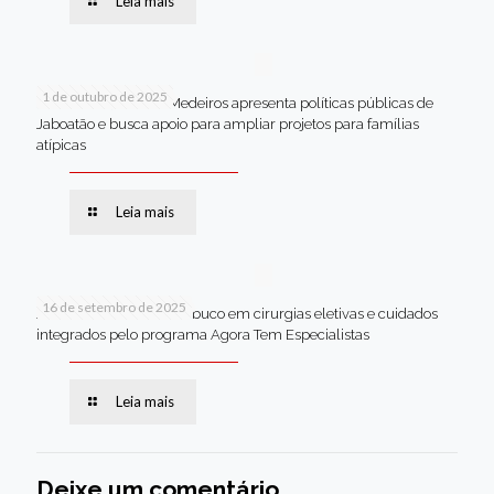
Leia mais
1 de outubro de 2025
Em Brasília, Andréa Medeiros apresenta políticas públicas de
Jaboatão e busca apoio para ampliar projetos para famílias
atípicas
Leia mais
16 de setembro de 2025
Jaboatão lidera Pernambuco em cirurgias eletivas e cuidados
integrados pelo programa Agora Tem Especialistas
Leia mais
Deixe um comentário