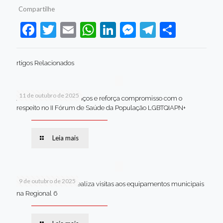
Compartilhe
Facebook
Twitter
Email
WhatsApp
LinkedIn
Messenger
Telegram
Share
rtigos Relacionados
11 de outubro de 2025
Jaboatão celebra avanços e reforça compromisso com o
respeito no II Fórum de Saúde da População LGBTQIAPN+
Leia mais
9 de outubro de 2025
Van dos secretários realiza visitas aos equipamentos municipais
na Regional 6