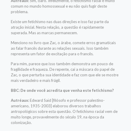
Autréaux:
Sim, claro. Infelizmente, o fetichismo racial é muito
comum no mundo homossexual e eu não quis fugir deste
problema.
Existe um fetichismo nas duas direções e isso faz parte da
atração inicial. Nesta relação, a questão é rapidamente
superada. Mas as marcas permanecem.
Menciono no livro que Zac, o árabe, comete erros gramaticais
ao falar francês durante as relações sexuais. Isso também
representa um fator de excitação para o francês.
Para mim, parece que isso também demonstra um pouco de
fragilidade e fraqueza. De repente, cai a máscara do papel de
Zac, o que perturba sua identidade e faz com que ele se mostre
mais verdadeiro e mais frágil.
BBC: De onde você acredita que venha este fetichismo?
Autréaux:
Edward Saïd [filósofo e professor palestino-
americano, 1935-2003] elaborou diversos trabalhos
antropológicos sobre esta questão. O fetichismo racial vem de
muito longe, provavelmente do século 19, na época da
colonização.