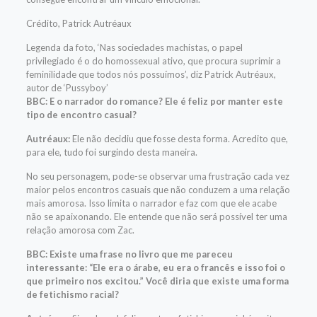
Crédito,
Patrick Autréaux
Legenda da foto,
‘Nas sociedades machistas, o papel
privilegiado é o do homossexual ativo, que procura suprimir a
feminilidade que todos nós possuímos’, diz Patrick Autréaux,
autor de ‘Pussyboy’
BBC: E o narrador do romance? Ele é feliz por manter este
tipo de encontro casual?
Autréaux:
Ele não decidiu que fosse desta forma. Acredito que,
para ele, tudo foi surgindo desta maneira.
No seu personagem, pode-se observar uma frustração cada vez
maior pelos encontros casuais que não conduzem a uma relação
mais amorosa. Isso limita o narrador e faz com que ele acabe
não se apaixonando. Ele entende que não será possível ter uma
relação amorosa com Zac.
BBC: Existe uma frase no livro que me pareceu
interessante: “Ele era o árabe, eu era o francês e isso foi o
que primeiro nos excitou.” Você diria que existe uma forma
de fetichismo racial?